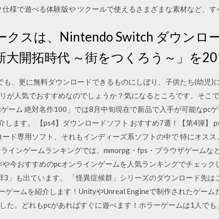
ック仕様で遊べる体験版や ツクールで使えるさまざまな素材など、
スは、Nintendo Switch ダウ
開拓時代 ～街をつくろう～」を2017 
中でも、更に無料ダウンロードできるものにしぼり、子供たち(幼児)
リが人気でおすすめなのでしょうか？気になるところです。そこで
cゲーム 絶対名作100」では8月中旬現在で新品で入手が可能なp
介します。 【ps4】ダウンロードソフト おすすめ7選！【第4弾】 
ンロード専用ソフト、それもインディーズ系ソフトの中で 特にオス
ラインゲームランキングでは、mmorpg・fps・ブラウザゲームな
新作や今おすすめのpcオンラインゲームを人気ランキングでチェック
3」も出ています。 「怪異症候群」シリーズのダウンロード先はこ
ゲームを紹介します！UnityやUnreal Engineで制作されたゲ
した。どれもpcがあればすぐに遊べます！ホラーゲームは1人で