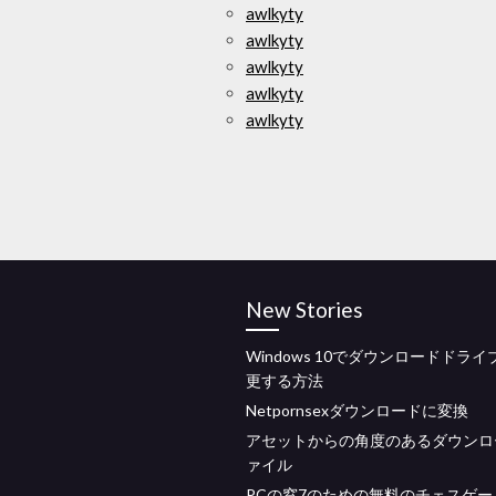
awlkyty
awlkyty
awlkyty
awlkyty
awlkyty
New Stories
Windows 10でダウンロードドラ
更する方法
Netpornsexダウンロードに変換
アセットからの角度のあるダウンロ
ァイル
PCの窓7のための無料のチェスゲー