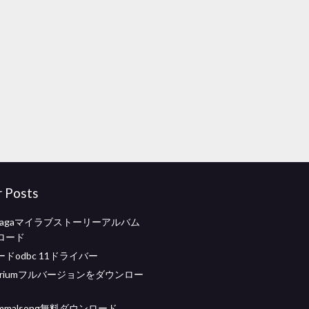
r Posts
gonzagaマイラブストーリーアルバム
ロード
ドodbc 11ドライバー
iquariumフルバージョンをダウンロー
i kammalsong無料ダウンロード