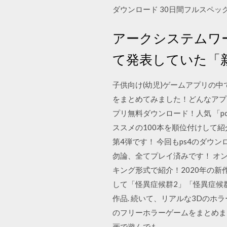
ダウンロード 30日間フルスペ
アークシステムワーク
て発表していた「新大
子供向け(幼児)ゲームアプリの
をまとめてみました！どんなアプ
プリ無料ダウンロード！人気 「p
ススメの100本を順位付けして紹
第4弾です！ 今回もps4のダウ
勿論、全てプレイ済みです！ オン
キング形式で紹介！2020年の
して「怪異症候群2」「怪異症候群
作品. 続いて、リアルな3Dのホラー
のフリーホラーゲームをまとめま
画で遊んでも。