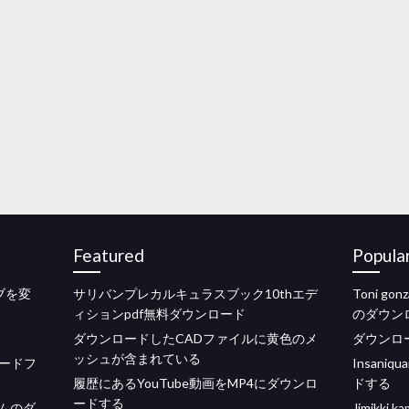
Featured
Popula
イブを変
サリバンプレカルキュラスブック10thエデ
Toni 
ィションpdf無料ダウンロード
のダウン
ダウンロードしたCADファイルに黄色のメ
ダウンロー
ッシュが含まれている
ードフ
Insan
履歴にあるYouTube動画をMP4にダウンロ
ドする
ードする
ムのダ
Jimikk