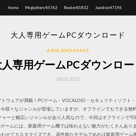
Home
Mcglathery45762
Recker81832
Jandron47196
大人専用ゲームPCダウンロード
ASHLAND49443
大人専用ゲームPCダウンロー
08.05.2021
トウェアが満載！PCゲーム・VOCALOID・セキュリティソフト
ムは今様々なジャンルが登場していますが、オフラインでもできる無料
ンチャーと幅広いジャンルがあり人気なので、今回はオフラインで可
pcゲームには、家庭用ゲーム機では味わえない魅力がたくさんあり
合わせてカスタマイズでき、高性能なモデルであれば家庭用ゲーム