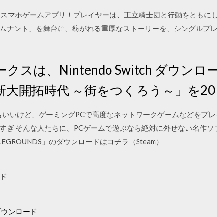
応した新作スマホゲームアプリ！プレイヤーは、王立騎士団と行動をとも
ムナント』を舞台に、紡がれる重厚なストーリーを、シングルプ
スは、Nintendo Switch ダウ
開拓時代 ～街をつくろう～」を2017 
ム機もいいけど、ゲーミングPCで高度なネットワークゲームなどをプ
すぎ そんな人たちに、PCゲームで遊ぶなら絶対に外せない名作ソ
ATTLEGROUNDS」のダウンロードはコチラ（Steam）
ード
ダウンロード