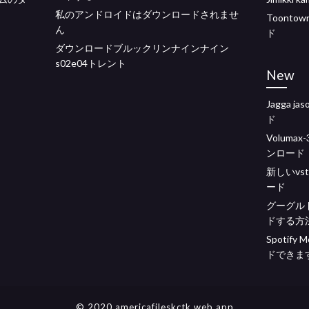
私のアンドロイドはダウンロードされませ
Toont
ん
ド
ダウンロードブルックリンナインナイン
s02e04トレント
New
Jagga 
ド
Volum
ンロード
新しいvs
ード
グーグル
ドする方
Spoti
ドできま
© 2020 americafileskctk.web.app