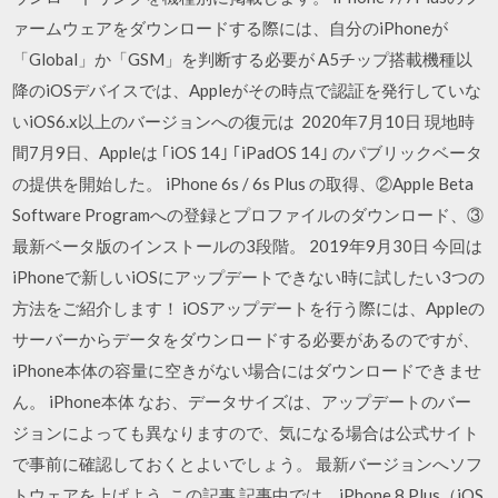
ァームウェアをダウンロードする際には、自分のiPhoneが
「Global」か「GSM」を判断する必要が A5チップ搭載機種以
降のiOSデバイスでは、Appleがその時点で認証を発行していな
いiOS6.x以上のバージョンへの復元は 2020年7月10日 現地時
間7月9日、Appleは ｢iOS 14｣ ｢iPadOS 14｣ のパブリックベータ
の提供を開始した。 iPhone 6s / 6s Plus の取得、②Apple Beta
Software Programへの登録とプロファイルのダウンロード、③
最新ベータ版のインストールの3段階。 2019年9月30日 今回は
iPhoneで新しいiOSにアップデートできない時に試したい3つの
方法をご紹介します！ iOSアップデートを行う際には、Appleの
サーバーからデータをダウンロードする必要があるのですが、
iPhone本体の容量に空きがない場合にはダウンロードできませ
ん。 iPhone本体 なお、データサイズは、アップデートのバー
ジョンによっても異なりますので、気になる場合は公式サイト
で事前に確認しておくとよいでしょう。 最新バージョンへソフ
トウェアを上げよう. この記事 記事中では、iPhone 8 Plus（iOS