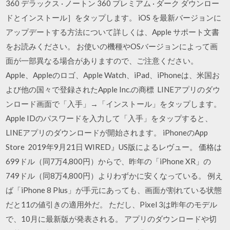
360 デラックス · ノートン 360 プレミアム · ダーク ダウンロー
ドとインストール］をタップします。 iOS を最新バージョンに
アップデートする方法について詳しくは、Apple サポート文書
をお読みください。 お使いの機種やOSバージョンによって画
面が一部異なる場合がありますので、ご注意ください。
Apple、Appleのロゴ、Apple Watch、iPad、iPhoneは、米国お
よび他の国々で登録されたApple Inc.の商標 LINEアプリのダウ
ンロード画面で「入手」→「インストール」をタップします。
Apple IDのパスワードを入力して「入手」をタップすると、
LINEアプリのダウンロードが開始されます。 iPhoneのApp
Store 2019年9月21日 WIRED』US版によるレヴュー。 価格は
699ドル（同7万4,800円）からで、昨年の「iPhone XR」の
749ドル（同8万4,800円）よりわずかに安くなっている。 例え
ば「iPhone 8 Plus」が手元にあっても、画面が割れている状態
だと11の値引きの適用外だ。 ただし、Pixel 3は昨年のモデル
で、10月に最新版が発表される。 アプリのダウンロードや切