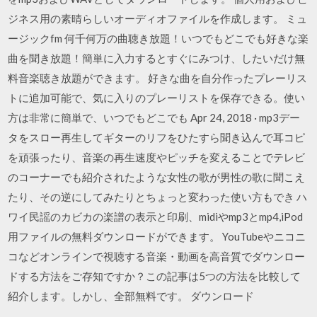
ジネス用の素晴らしいオーディオファイルを作成します。 ミュ
ージックfm 何千何万の曲聴き放題！いつでもどこでも好きな楽
曲を聞き放題！簡単に入力するとすぐにみつけ、したいだけ無
料音楽聴き放題ができます。 好きな曲を自分作ったプレーリス
トに追加可能で、気に入りのプレーリストを保存できる。使い
方は非常に簡単で、いつでもどこでも Apr 24, 2018 · mp3デー
タをスロー再生してギターのリフをひたすら聞き込んで耳コピ
を頑張ったり、音楽の再生速度やピッチを変えることでテレビ
のコーナーでも紹介されたような女性の歌が男性の歌に聞こえ
たり、その逆にしてみたりとちょっと変わった使い方もでき ハ
ワイ民謡のカビカの楽譜の表示と印刷、midiやmp3とmp4,iPod
用ファイルの無料ダウンロードができます。 YouTubeやニコニ
コなどオンラインで視聴する音楽・動画を高音質でダウンロー
ドする方法をご存知ですか？この記事は5つの方法を比較して
紹介します。しかし、全部無料です。 ダウンロード