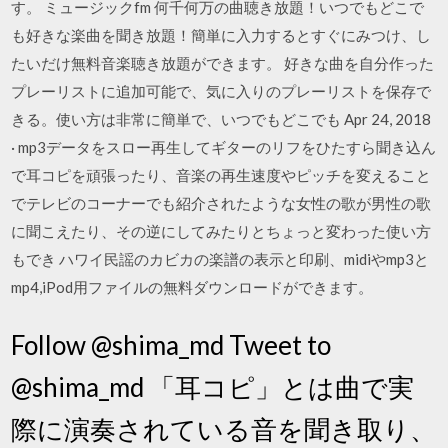
す。 ミュージックfm 何千何万の曲聴き放題！いつでもどこで
も好きな楽曲を聞き放題！簡単に入力するとすぐにみつけ、し
たいだけ無料音楽聴き放題ができます。 好きな曲を自分作った
プレーリストに追加可能で、気に入りのプレーリストを保存で
きる。使い方は非常に簡単で、いつでもどこでも Apr 24, 2018
· mp3データをスロー再生してギターのリフをひたすら聞き込ん
で耳コピを頑張ったり、音楽の再生速度やピッチを変えること
でテレビのコーナーでも紹介されたような女性の歌が男性の歌
に聞こえたり、その逆にしてみたりとちょっと変わった使い方
もでき ハワイ民謡のカビカの楽譜の表示と印刷、midiやmp3と
mp4,iPod用ファイルの無料ダウンロードができます。
Follow @shima_md Tweet to
@shima_md 「耳コピ」とは曲で実
際に演奏されている音を聞き取り、