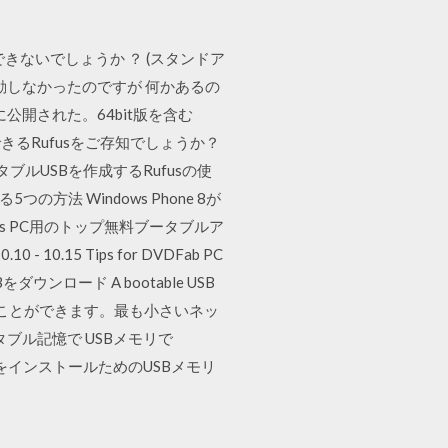
事はできないでしょうか ？ (スタンドア
起動しなかったのですが 何かあるの
に公開された。64bit版を含む
できるRufusをご存知でしょうか？
ブルUSBを作成するRufusの使
つの方法 Windows Phone 8が
ws PC用のトップ無料ブータブルア
0.15 Tips for DVDFab PC
Bをダウンロード A bootable USB
ールすることができます。最も小さいネッ
ブル記憶で USBメモリで
sをインストールためのUSBメモリ