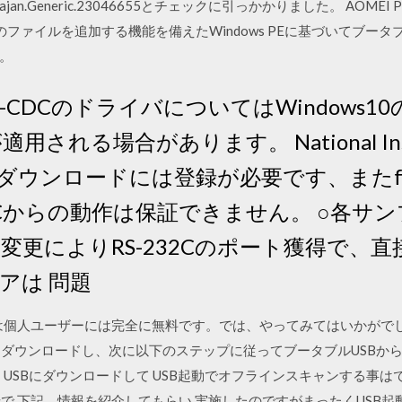
.Generic.23046655とチェックに引っかかりました。 AOMEI PE
のファイルを追加する機能を備えたWindows PEに基づいてブー
。
B-CDCのドライバについてはWindows
される場合があります。 National Inst
.com/ (ダウンロードには登録が必要です、またfu
PCからの動作は保証できません。 ○各サ
変更によりRS-232Cのポート獲得で、
アは 問題
の機能は個人ユーザーには完全に無料です。では、やってみてはいかがでし
ckupperをダウンロードし、次に以下のステップに従ってブータブルUS
efenderを USBにダウンロードして USB起動でオフラインスキャンする
t問合せで 下記、情報を紹介してもらい 実施したのですがまったくUSB