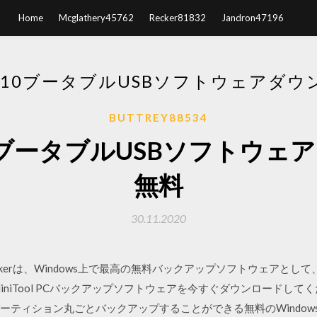
Home
Mcglathery45762
Recker81832
Jandron47196
S 10ブータブルUSBソフトウェアダ
BUTTREY88534
 10ブータブルUSBソフトウ
無料
30.11.2020
 ShadowMakerは、Windows上で最高の無料バックアップソフトウェ
Tool PCバックアップソフトウェアを今すぐダウンロードしてください。 E
ーティション丸ごとバックアップすることができる無料のWindows