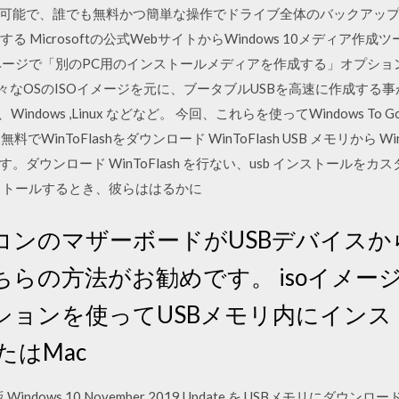
可能で、誰でも無料かつ簡単な操作でドライブ全体のバックアップを行
る Microsoftの公式WebサイトからWindows 10メディア
ページで「別のPC用のインストールメディアを作成する」オプショ
、様々なOSのISOイメージを元に、ブータブルUSBを高速に作成する
Windows ,Linux などなど。 今回、これらを使ってWindows T
 点) - 無料でWinToFlashをダウンロード WinToFlash USB メモリ
ダウンロード WinToFlash を行ない、usb インストールをカス
ストールするとき、彼らははるかに
コンのマザーボードがUSBデバイスか
らの方法がお勧めです。 isoイメージ
ションを使ってUSBメモリ内にインス
またはMac
indows 10 November 2019 Update を USBメモリにダ