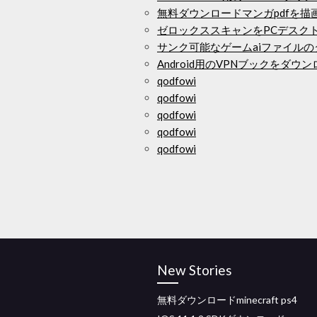
無料ダウンロードマンガpdfを描
ゼロックススキャンをPCデスクト
サンク可能なゲームaiファイル
Android用のVPNブックをダウ
qodfowi
qodfowi
qodfowi
qodfowi
qodfowi
New Stories
無料ダウンロードminecraft ps4