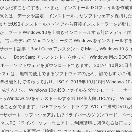
記すことにする。 ※ また、インストール ISOファイルを作成する場合は
効果とは、データや設定、インストールしたソフトウェアを保持したまま
VDまたはUSBインストールメディアから直接インストーラーを起動
、ブート Windows 10を上書きインストールする前にメディ
古いモデルの Mac コンピュータに Windows をインストールする
サポート記事「Boot Camp アシスタントで Mac に Windows 
「Boot Camp アシスタント」を使って、Windows 用の BO
p サポートソフトウェアをダウンロードできます。 2019年10月21日
ファス）は、無料で使用できるソフトウェアのため、誰でもすぐに利用でき
として備わっており、ISOイ. 2019年10月18日 Windows
Bを作成する方法、 Windows 10のISOファイルをダウンロードし
らWindows 10をインストールするの HP個人向けPCでは、Win
ことができます。 USBフラッシュドライブDVD（二層式DVDも
マーサポート - ソフトウェアおよびドライバーのダウンロード」ペ
ジネスPC ドライバ・ソフトウェア】 ご利用環境に関係ある修正モ
ロード画面の「検索して されたモデル） VersaPro; Windows 