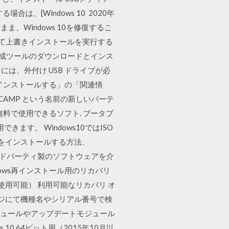
、[Windows 10 2020年
、Windows 10を修復するこ
して上書きインストールを実行する
ア作成ツールのダウンロードとインス
には、外付け USB ドライブが必
10 をインストールする」の「関連情
OTCAMP という名前の新しいパーテ
 無料で使用できるソフト. ブータブ
ます。 Windows10ではISO
 10をインストールする方法、
、サードパーティ製のソフトウェアを介
dows再インストール用のリカバリ
使用可能） 利用可能なリカバリ オ
ージにて機種名やシリアル番号で検
ジュールやアップデートモジュール
10 64ビット用（2015年10月以