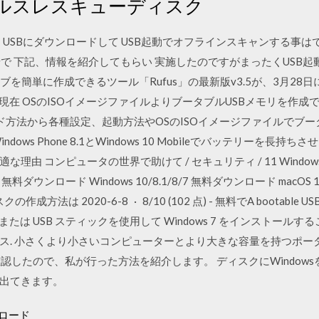
ルスレスキューディスク
efenderを USBにダウンロードして USB起動でオフラインスキャンする
t問合せで 下記、情報を紹介してもらい 実施したのですがまったくUSB
ブを簡単に作成できるツール「Rufus」の最新版v3.5が、3月28日
り、現在 OSのISOイメージファイルよりブータブルUSBメモリを作成
ド方法から各種設定、起動方法やOSのISOイメージファイルでブータ
s Phone 8.1とWindows 10 Mobileでバッテリーを長持ちさせる5
理由 コンピュータの世界で助けて / セキュリティ / 11 Windo
ード Windows 10/8.1/8/7 無料ダウンロード macOS 10.10 - 1
作成方法は 2020-6-8 · 8/10 (102 点) - 無料でA bootable US
08年または USB スティックを使用して Windows 7 をインスト
. 小さくより小さいコンピューターとより大きな容量を持つポータ
確認したので、私が行った方法を紹介します。 ディスクにWindow
出てきます。
ウンロード