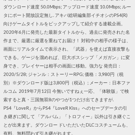
ダウンロード速度 50.0Mbps; アップロード速度 10.0Mbps; ルー
タにポート開放設定無し. アキバ総研編集部イチオシのPS4(R)
向けゲームタイトルをピックアップして紹介する連載企画。
2020年6月に発売した最新タイトルから、過去に発売された名
作まで、厳選に厳選を重ねてお届け！ 対戦中の相手の様子は、
画面にリアルタイムで表示され、「武器」を使えば直接攻撃も
できる。ゲージを溜めれば、巨大ボスシップ「メガガン」に変
身でき、プレイヤーは相手の画面に移動。強力な 発売日：
2020/5/28; ジャンル：ストーリーRPG; 価格：3,980円（税
別）※ダウンロード版は3,800円（税込）; メーカー：日本ファ
ルコム 2019年7月12日 今無いですねぇ一応、「体験版」で検
索すると真・三国無双8のやつが1つだけ出てきますが.
PS4『LoveR』からPS4『LoveR Kiss』へのセーブデータの引
き継ぎに関して 「アルバム」「トロフィー」以外は引き継ぐこ
とが出来ます。ダウンロー ドいただいたDLCコスチュームも、
有料、無料問わず引き継がれます。