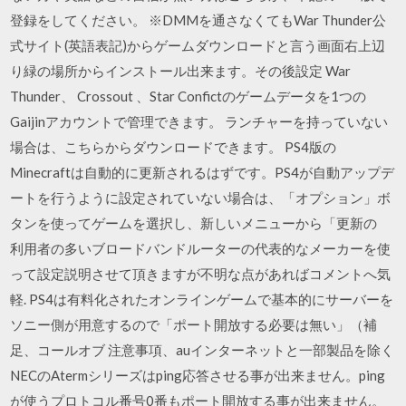
登録をしてください。 ※DMMを通さなくてもWar Thunder公
式サイト(英語表記)からゲームダウンロードと言う画面右上辺
り緑の場所からインストール出来ます。その後設定 War
Thunder、 Crossout 、Star Confictのゲームデータを1つの
Gaijinアカウントで管理できます。 ランチャーを持っていない
場合は、こちらからダウンロードできます。 PS4版の
Minecraftは自動的に更新されるはずです。PS4が自動アップデ
ートを行うように設定されていない場合は、「オプション」ボ
タンを使ってゲームを選択し、新しいメニューから「更新の
利用者の多いブロードバンドルーターの代表的なメーカーを使
って設定説明させて頂きますが不明な点があればコメントへ気
軽. PS4は有料化されたオンラインゲームで基本的にサーバーを
ソニー側が用意するので「ポート開放する必要は無い」（補
足、コールオブ 注意事項、auインターネットと一部製品を除く
NECのAtermシリーズはping応答させる事が出来ません。ping
が使うプロトコル番号0番もポート開放する事が出来ません。