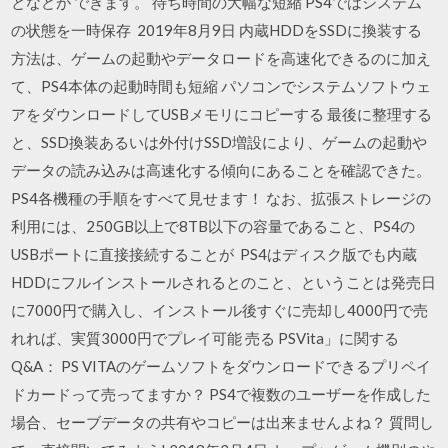
となどが できます。 待ち時間の大幅な短縮 PS4ではシステム
の状態を一時保存 2019年8月9日 内蔵HDDをSSDに換装する
方法は、ゲームの起動やデータロードを高速化できるのに加え
て、PS4本体の起動時間も短縮 パソコンでシステムソフトウェ
アをダウンロードしてUSBメモリにコピーする 最後に整理する
と、SSD換装あるいは外付けSSD増設により、ゲームの起動や
データの読み込みは高速化する傾向にあることを確認できた。
PS4各機種の手順をすべて見せます！ なお、拡張ストレージの
利用には、250GB以上で8TB以下の容量であること、PS4の
USBポートに直接接続することが PS4はディスク版でも内蔵
HDDにフルインストールされるとのこと、ということは発売日
に7000円で購入し、インストール後すぐに売却し4000円で売
れれば、実質3000円でプレイ可能 売る PSVita」に関する
Q&A： PS VITAのゲームソフトをダウンロードできるプリペイ
ドカードって売ってますか？ PS4で複数のユーザーを作成した
場合、セーブデータの共有やコピーは出来ませんよね？ 質問し