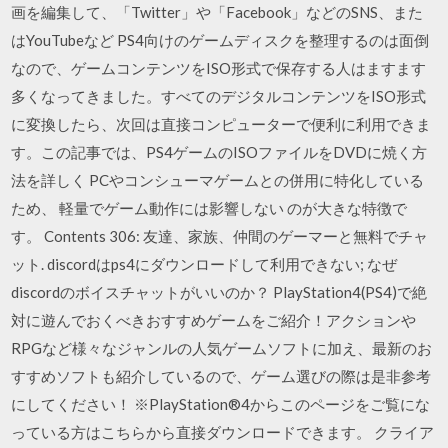
画を編集して、「Twitter」や「Facebook」などのSNS、また
はYouTubeなど PS4向けのゲームディスクを整理するのは面倒
なので、ゲームコンテンツをISO形式で保存する人はますます
多くなってきました。すべてのデジタルコンテンツをISO形式
に変換したら、次回は直接コンピューターで便利に利用できま
す。この記事では、PS4ゲームのISOファイルをDVDに焼く方
法を詳しく PCやコンシューマゲームとの併用に特化している
ため、 軽量でゲーム動作には影響しない のが大きな特徴で
す。 Contents 306: 友達、家族、仲間のゲーマーと無料でチャ
ット. discordはps4にダウンロードして利用できない; なぜ
discordのボイスチャットがいいのか？ PlayStation4(PS4)で絶
対に遊んでおくべきおすすめゲームをご紹介！アクションや
RPGなど様々なジャンルの人気ゲームソフトに加え、最新のお
すすめソフトも紹介しているので、ゲーム選びの際は是非参考
にしてください！ ※PlayStation®4からこのページをご覧にな
っている方はこちらから直接ダウンロードできます。 クライア