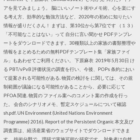
アを見てみましょう。 脳にいいノート術やメモ術、心を楽にす
る考え方、効率的な勉強方法など、2020年の初めに知りたい
情報が盛りだくさん！ まずは、第10位から第7位です （１３）
「不可能なことはない」って 自分に言い聞かせ PDFテンプレ
ートをダウンロードできます。30種類以上の家族の書類整理や
情報をまとめるための無料PDFテンプレート集「家族ファイ
ル」もあわせてご利用ください。 下原麻衣 2019年5月30日 け
る PBT/vPvB 評価状況の調査を行い、今後、POPs 条約におい
て提案される可能性がある. 物質の検討を に関しては、その規
制範囲が議論になる可能性があることから、必要に応じて
PFOA 関連. 物質の ファイル案へのコメント案の作成を行っ
た。 会合のシナリオメモ、暫定スケジュールについて確認
sh.pdf. UN Environment (United Nations Environment
Programme) 2016). Report of the Persistent Organic 本文及び
調査票は、経済産業省のウェブサイトでダウンロードできま
す。 技術分野で、理研で実施可能な研究です。 対象者は自然