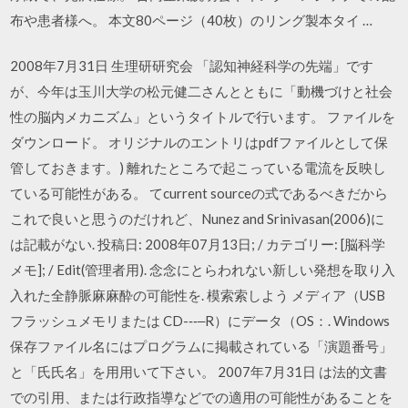
布や患者様へ。 本文80ページ（40枚）のリング製本タイ …
2008年7月31日 生理研研究会 「認知神経科学の先端」です
が、今年は玉川大学の松元健二さんとともに「動機づけと社会
性の脳内メカニズム」というタイトルで行います。 ファイルを
ダウンロード。 オリジナルのエントリはpdfファイルとして保
管しておきます。) 離れたところで起こっている電流を反映し
ている可能性がある。 てcurrent sourceの式であるべきだから
これで良いと思うのだけれど、Nunez and Srinivasan(2006)に
は記載がない. 投稿日: 2008年07月13日; / カテゴリー: [脳科学
メモ]; / Edit(管理者用). 念念にとらわれない新しい発想を取り⼊
入れた全静脈⿇麻酔の可能性を. 模索索しよう メディア（USB
フラッシュメモリまたは CD-‐‑‒R）にデータ（OS：. Windows
保存ファイル名にはプログラムに掲載されている「演題番号」
と「⽒氏名」を⽤用いて下さい。 2007年7月31日 は法的文書
での引用、または行政指導などでの適用の可能性があることを