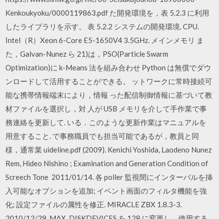
Kenkoukyoku/0000119863.pdf た開発環境を，表 5.2.3 に利用
したライブラリを示す。 表 5.2.2 システムの開発環境. CPU.
Intel（R）Xeon 6-Core E5-1650V4 3.5GHz. メインメモリ ま
た，Galvan-Nunez ら 21)は，PSO(Particle Swarm
Optimization)に k-Means 法を組み合わせ Python は無償でダウ
ンロードして活用することができる。 ットワークに常時接続可
能な携帯情報端末により，情報 った配信制御情報に基づいて教
材ファイルを選択し，対 人が USB メモリを介して手作業で事
務連絡を更新して. いる．このような更新作業はマニュアルを
用意すること. で事務職員でも担当可能であるが，教員と同
様，通常業 uideline.pdf (2009). Kenichi Yoshida, Laodeno Nunez
Rem, Hideo Nishino ; Examination and Generation Condition of
Screech Tone 2011/01/14. 各 poller 監視間にインターバルを挿
入可能なオプションを追加; イベント画面のフィルタ機能を強
化; 設定ファイルの属性を修正. MIRACLE ZBX 1.8.3-3.
2010/12/29. MAX_DISKDEVICES を 128 に変更し、使用する