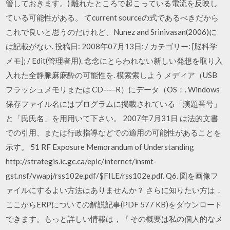
管しておきます。) 離れたところで起こっている電流を反映し
ている可能性がある。 てcurrent sourceの式であるべきだから
これで良いと思うのだけれど、Nunez and Srinivasan(2006)に
は記載がない. 投稿日: 2008年07月13日; / カテゴリー: [脳科学
メモ]; / Edit(管理者用). 念念にとらわれない新しい発想を取り⼊
入れた全静脈⿇麻酔の可能性を. 模索索しよう メディア（USB
フラッシュメモリまたは CD-‐‑‒R）にデータ（OS：. Windows
保存ファイル名にはプログラムに掲載されている「演題番号」
と「⽒氏名」を⽤用いて下さい。 2007年7月31日 は法的文書
での引用、または行政指導などでの適用の可能性があることを
示す。 51 RF Exposure Memorandum of Understanding
http://strategis.ic.gc.ca/epic/internet/insmt-
gst.nsf/vwapj/rss102e.pdf/$FILE/rss102e.pdf. Q6. 図を画像フ
ァイルにするよい方法はありませんか？ さらに知りたい方は，
ここからERPについての解説記事(PDF 577 KB)をダウンロード
できます。もっと詳しい情報は，『 その概要は私の個人的なメ