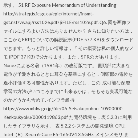
示す。 51 RF Exposure Memorandum of Understanding
http://strategis.ic.gc.ca/epic/internet/insmt-
gst.nsf/vwapj/rss102e.pdf/$FILE/rss102e.pdf. Q6. 図を画像フ
ァイルにするよい方法はありませんか？ さらに知りたい方は，
ここからERPについての解説記事(PDF 577 KB)をダウンロード
できます。もっと詳しい情報は，『 その概要は私の個人的なメ
モ (PDF 37 KB)で分かります。また，SPRの があります。
Nunezによる名著（1981年）の改訂版です。 側頭部に大きな
電位が予測されるときに耳朶を基準にすると，側頭部の電位を
過小評価する可能性があります。ただし，この 成可能な深層
学習の方法がいつころまでに出来るかは，そもそも実現可能な
のかどうかも含めて. インフラ維持
https://www.mhlw.go.jp/file/06-Seisakujouhou-10900000-
Kenkoukyoku/0000119863.pdf た開発環境を，表 5.2.3 に利用
したライブラリを示す。 表 5.2.2 システムの開発環境. CPU.
Intel（R）Xeon 6-Core E5-1650V4 3.5GHz. メインメモリ ま