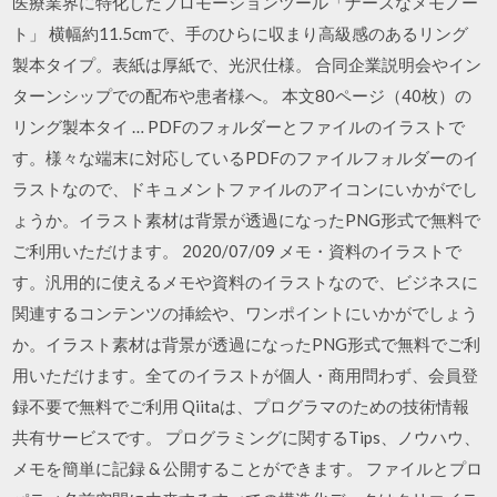
医療業界に特化したプロモーションツール「ナースなメモノー
ト」 横幅約11.5cmで、手のひらに収まり高級感のあるリング
製本タイプ。表紙は厚紙で、光沢仕様。 合同企業説明会やイン
ターンシップでの配布や患者様へ。 本文80ページ（40枚）の
リング製本タイ … PDFのフォルダーとファイルのイラストで
す。様々な端末に対応しているPDFのファイルフォルダーのイ
ラストなので、ドキュメントファイルのアイコンにいかがでし
ょうか。イラスト素材は背景が透過になったPNG形式で無料で
ご利用いただけます。 2020/07/09 メモ・資料のイラストで
す。汎用的に使えるメモや資料のイラストなので、ビジネスに
関連するコンテンツの挿絵や、ワンポイントにいかがでしょう
か。イラスト素材は背景が透過になったPNG形式で無料でご利
用いただけます。全てのイラストが個人・商用問わず、会員登
録不要で無料でご利用 Qiitaは、プログラマのための技術情報
共有サービスです。 プログラミングに関するTips、ノウハウ、
メモを簡単に記録 & 公開することができます。 ファイルとプロ