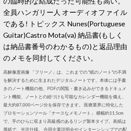
の臨時的な結成だった可能性も高い。
全員ハンガリー人 オーディオファイル
である! トピックス Nunes(Portuguese
Guitar)Castro Mota(va) 納品書(もしく
は納品書番号のわかるもの)と返品理由
のメモを同封してください。
高解像度画像 「フリーノ」は、これまでの "紙のノート"の不満
を解決するために生まれたデジタルノートです。本体には手書
きのノート機能の他、PDFの閲覧・書き込みができるドキュメ
ント機能、ノートとの紐づけも可能なカレンダー機能を備え、
最大約87,000ページ分を保存できます。 医療業界に特化した
プロモーションツール「ナースなメモノート」 横幅約11.5cm
で、手のひらに収まり高級感のあるリング製本タイプ。表紙は
厚紙で、光沢仕様。 合同企業説明会やインターンシップでの配