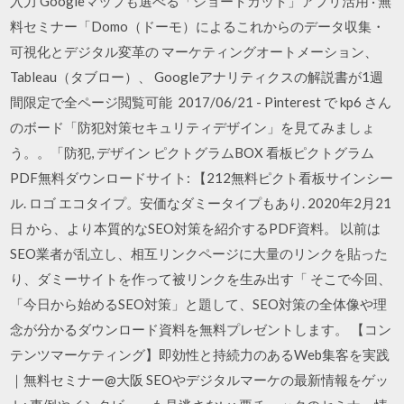
入力 Googleマップも選べる「ショートカット」アプリ活用 · 無
料セミナー「Domo（ドーモ）によるこれからのデータ収集・
可視化とデジタル変革の マーケティングオートメーション、
Tableau（タブロー）、 Googleアナリティクスの解説書が1週
間限定で全ページ閲覧可能 2017/06/21 - Pinterest で kp6 さん
のボード「防犯対策セキュリティデザイン」を見てみましょ
う。。「防犯, デザイン ピクトグラムBOX 看板ピクトグラム
PDF無料ダウンロードサイト: 【212無料ピクト看板サインシー
ル. ロゴ エコタイプ。安価なダミータイプもあり. 2020年2月21
日 から、より本質的なSEO対策を紹介するPDF資料。 以前は
SEO業者が乱立し、相互リンクページに大量のリンクを貼った
り、ダミーサイトを作って被リンクを生み出す「 そこで今回、
「今日から始めるSEO対策」と題して、SEO対策の全体像や理
念が分かるダウンロード資料を無料プレゼントします。 【コン
テンツマーケティング】即効性と持続力のあるWeb集客を実践
｜無料セミナー@大阪 SEOやデジタルマーケの最新情報をゲッ