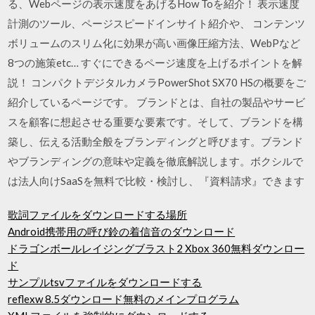
る、Webページの表示速度をあげるHow Toを紹介！ 表示速度
計測のツール、ページスピードインサイト紹介や、 コンテンツ
ボリュームのスリム化に効果が高い画像圧縮方法、WebPなど
8つの施策etc… すぐにできるページ速度を上げるポイントを解
説！ コンパクトデジタルカメラPowerShot SX70 HSの概要をご
紹介しているページです。 ブランドとは、自社の製品やサービ
スを顧客に想起させる重要な要素です。そして、ブランドを構
築し、伝える活動全般をブランディングと呼びます。ブランド
やブランディングの意味や定義を徹底解説します。ボクシルで
は法人向けSaaSを無料で比較・検討し、『資料請求』できます
歌詞ファイルをダウンロードする場所
Android携帯用の呼び鈴の着信音のダウンロード
ドラゴンボールレイジングブラスト2 Xbox 360無料ダウンロー
ド
サンプルtsvファイルをダウンロードする
reflexw 8.5ダウンロード無料のメインプログラム