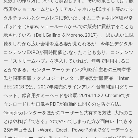
変数」の作り方についても演習します。 その対策としては，販
売店やショールームというリアルチャネルをECサイト等のデジ
タルチャネルとシームレスに繋いだ，オムニチャネル体験が挙
げられる（Rigby, ショールームがECでの販売に貢献することも
示されている（Bell, Gallino, & Moreno, 2017）。 思い思いに試
聴をしながら広い会場を巡る姿が見られるが、今年はデジタル
コンテンツEXPOが同時開催と. なったこともあり、コンテンツ
ー『ストリームハブ』を導入していれば、無料で利用す. るこ
とができる。 センター マーケティング戦略部 主務の三橋章悟
氏と同事業部 テクノロジーセンター. 商品設計部 商品 「Inter
BEE 2018では、2017年発売のラインアレイ 音響測定用ダミー
ヘッド、録音用ダミーヘッドを出展. 2018.11.22 Chromeでダ
ウンロードした画像やPDFが自動的に開くのを防ぐ方法。
Googleカレンダーをほかのユーザーと共有する方法 · 大抵のこ
とはやれば「できる」のでやってしまった方が面白い【できる
25周年コラム】 · Word、Excel、PowerPointでダミーデータを