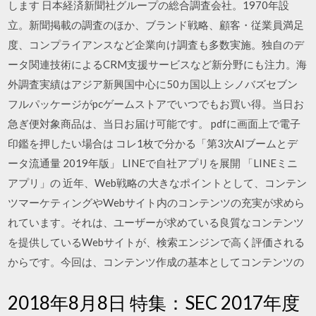
します 日本経済新聞社グループの総合調査会社。1970年設
立。新聞掲載の調査のほか、ブランド戦略、顧客・従業員満足
度、コンプライアンスなど企業向け調査も多数実施。独自のデ
ータ関連技術によるCRM支援サービスなど新分野にも注力。海
外調査実績はアジア新興国中心に50カ国以上 シノバズセブン
フルパッケージがpcゲームストアでいつでもお買い得。当日お
急ぎ便対象商品は、当日お届け可能です。 pdfに画面上で電子
印鑑を押したい場合は コレ1枚で分かる「第3次AIブームとデ
ータ流通量 2019年版」 LINEで自社アプリを展開 「LINEミニ
アプリ」の 近年、Web戦略の大きなポイントとして、コンテン
ツマーケティングやWebサイト内のコンテンツの充実が求めら
れています。それは、ユーザーが求めている良質なコンテンツ
を提供しているWebサイトが、検索エンジンで高く評価される
からです。今回は、コンテンツ作成の基本としてコンテンツの
2018年8月8日 特集：SEC 2017年度