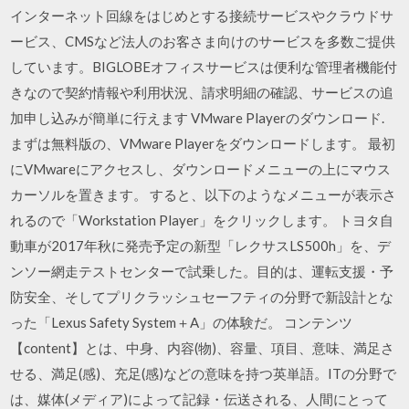
インターネット回線をはじめとする接続サービスやクラウドサ
ービス、CMSなど法人のお客さま向けのサービスを多数ご提供
しています。BIGLOBEオフィスサービスは便利な管理者機能付
きなので契約情報や利用状況、請求明細の確認、サービスの追
加申し込みが簡単に行えます VMware Playerのダウンロード.
まずは無料版の、VMware Playerをダウンロードします。 最初
にVMwareにアクセスし、ダウンロードメニューの上にマウス
カーソルを置きます。 すると、以下のようなメニューが表示さ
れるので「Workstation Player」をクリックします。 トヨタ自
動車が2017年秋に発売予定の新型「レクサスLS500h」を、デ
ンソー網走テストセンターで試乗した。目的は、運転支援・予
防安全、そしてプリクラッシュセーフティの分野で新設計とな
った「Lexus Safety System＋A」の体験だ。 コンテンツ
【content】とは、中身、内容(物)、容量、項目、意味、満足さ
せる、満足(感)、充足(感)などの意味を持つ英単語。ITの分野で
は、媒体(メディア)によって記録・伝送される、人間にとって