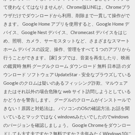
て使わなくてはなりませんが、Chrome版LINEは、Chromeブラ
ウザだけでダウンロードから利用、削除まで一貫して操作がで
きます。 Google Home アプリを使用すると、Google Home デ
バイス、Google Nest デバイス、Chromecast デバイスをはじ
め、照明、カメラ、サーモスタットなど、さまざまなスマート
ホーム デバイスの設定、操作、管理をすべて 1 つのアプリから
行うことができます。 [家] タブでは、音楽を再生したり、映画
の鑑賞時 無料 グーグルクローム ダウンロード 無料 日本語 のダ
ウンロード ソフトウェア UpdateStar - 安全なブラウズしている
Google のクロムは疑いのあるフィッシング詐欺、マルウェア
またはそれ以外の場合危険な web サイト訪問しようとしている
かどうかを警告します。 グーグルのクロームがインストールで
きない！原因と対処法は。 パソコンのOSの確認方法. お話を聞
いているとマックではなくwindowsみたいでしたのでwindows
のバージョンを確認しましょう。 Google Chromeをダウンロー
ドしても大丈夫ですか？無料ですか？去年みたくWindows10に