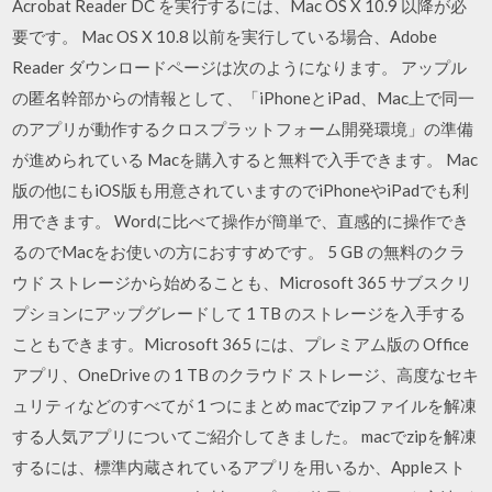
Acrobat Reader DC を実行するには、Mac OS X 10.9 以降が必
要です。 Mac OS X 10.8 以前を実行している場合、Adobe
Reader ダウンロードページは次のようになります。 アップル
の匿名幹部からの情報として、「iPhoneとiPad、Mac上で同一
のアプリが動作するクロスプラットフォーム開発環境」の準備
が進められている Macを購入すると無料で入手できます。 Mac
版の他にもiOS版も用意されていますのでiPhoneやiPadでも利
用できます。 Wordに比べて操作が簡単で、直感的に操作でき
るのでMacをお使いの方におすすめです。 ‎5 GB の無料のクラ
ウド ストレージから始めることも、Microsoft 365 サブスクリ
プションにアップグレードして 1 TB のストレージを入手する
こともできます。Microsoft 365 には、プレミアム版の Office
アプリ、OneDrive の 1 TB のクラウド ストレージ、高度なセキ
ュリティなどのすべてが 1 つにまとめ macでzipファイルを解凍
する人気アプリについてご紹介してきました。 macでzipを解凍
するには、標準内蔵されているアプリを用いるか、Appleスト