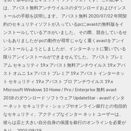
は、アバスト無料アンチウイルスのダウンロードおよびインス
トールの手順を説明します。 アバスト無料 2020/07/02 年間契
約のセキュリティソフトが入っているpcにavastの無料版をイ
ンストールしているアホがいました。 その際、競合しているせ
いもありましたが pcの動作が尋常じゃなく重くavastをアンイ
ンストールしようとしましたが、インターネットに繋いでいる
限りアンインストールができませんでした。 アバスト プレミ
アム セキュリティ 19.x アバスト無料アンチウイルス 19.x アバ
スト オムニ 1.x アバスト プレミア 19.x アバスト インターネッ
ト セキュリティ 19.x アバスト プロ アンチウイルス 19.x
Microsoft Windows 10 Home / Pro / Enterprise 無料 avast
2018 のダウンロード ソフトウェア UpdateStar - avast!インタ
ー ネット セキュリティ - ショップやオンライン銀行との包括的
なセキュリティ。アクティブなインター ネット ユーザーは、
彼らは店と大きい自分自身の保護を銀行のオンラインを必要が
あり … 2005/09/19