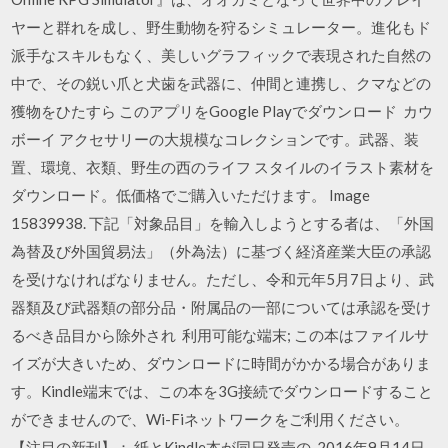
ヤーと群れを成し、野生動物を狩るシミュレーター。進化もド
派手なスキルもなく、美しいグラフィックで表現された自然の
中で、その鋭い爪と犬歯を武器に、仲間と連携し、クマなどの
獲物をひたすら このアプリをGoogle Playでダウンロード カウ
ボーイ アクセサリーの大規模なコレクションです。武器、装
置、環境、衣類、野生の西のライフ スタイルのイラスト素材を
ダウンロード。低価格でご購入いただけます。 Image
15839938. 下記「対象品目」を輸入しようとする者は、「外国
為替及び外国貿易法」（外為法）に基づく経済産業大臣の承認
を受けなければなりません。ただし、令和元年5月7日より、武
器類及び武器類の部分品・附属品の一部については承認を受け
るべき品目から除外され 利用可能な端末; この本はファイルサ
イズが大きいため、ダウンロードに時間がかかる場合がありま
す。Kindle端末では、この本を3G接続でダウンロードすること
ができませんので、Wi-Fiネットワークをご利用ください。
【注目の新刊】： 紙とKindle本が同日発売の 2016年9月14日