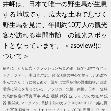
井岬は、日本で唯一の野生馬が生息
する地域です。広大な土地で息づく
野生馬を見に、年間約10万人の観光
客が訪れる串間市随一の観光スポッ
トとなっています。 ＜asoview!に
ついて＞
長きにわたり広告・ファッション写真の第一線で活躍するフォ
トグラファー、半田 也寸志。経済活動の中心で華々しい経歴を
歩んできたように映る彼が、近年は世界各地の野生動物と自然
環境に関心を寄せている。アフリカ、北極、南極、日本。 無料
の高解像度の写真 軍事, 兵士, 機械, 武器, 銃, ライフル, 大砲, ar, 銃
器, 機関銃, マークマン, 撮影 未知のカメラ 03/03 2017 一緒に撮
った写真 画像は、クリエイティブコモンズCC0. 商用アプリケ