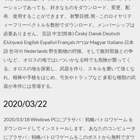
ーションであっても、好きなものをダウンロード、変更、配
布、使用することができます。 射撃目標, 熊 - このロイヤリテ
ィーフリーベクトルを数秒でダウンロード。メンバーシップは
必要ありません。 言語 中文(简体) Český Dansk Deutsch
Ελληνικά English Español Français עברית Magyar Italiano 日本
語 한국어 Nederlands 野生動物の狩猟、そして敵対部族との争
いなど、 オロスの地ではいついかなる時でも危険が襲ってく
る。オロスの地を探索し、武器を作り、スキルを磨いて強くな
れ。棍棒や手槍をはじめ、弓矢やトラップなど 多彩な種類の武
器が本作には登場する。
2020/03/22
2020/03/18 Windows PCにブラサバ：戦略バトロワゲーム を
ダウンロードしてインストールします。 あなたのコンピュータ
にブラサバ：戦略バトロワゲームをこのポストから無料でダウ