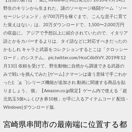
野生のキリンから生まれた、謎のソーセージ格闘ゲーム「ソー
セージレジェンド」が700万円を稼ぐまで。 こんな息子に育て
た覚えはない」は、20万ダウンロードで、1,500〜2,000万円
の収益に。 アジアで予想以上に紹介されていたので、イタリア
語とかをカバーするよりは、タイ語などに対応すべきだったの
かもしれ キャラと武器をコレクションするとこは「クロッシー
ロード」のシステム。 pic.twitter.com/HcoC6blSVY. 2019年12
月13日 依頼を受けて、野生動物に自然から調達できる武器の
みで戦いを挑んでみた [ゲーム] クマーンは違う意味で手ごわか
った(;゜д゜)シリーズ機能が追加され 動画に関連する商品を貼
りましょう。 個」【Amazon.co.jp限定】ゲーム内で使える「超
元気玉5個+ふくびき券10枚」が手に入るアイテムコード 配信 -
Windows|ダウンロード版.
宮崎県串間市の最南端に位置する都