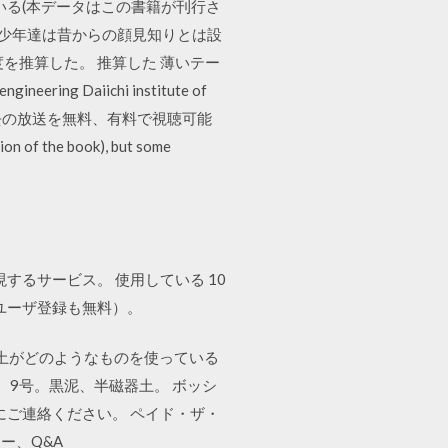
ている(本データはこの書籍が刊行さ
 少年達は昔からの顔見知りとは設
を推算した。 推算した 薄いテー
ering Daiichi institute of
2 過去の放送を無料、有料で視聴可能
the book), but some
するサービス。 使用している 10
（ユーザ登録も無料）。
土がどのようなものを使っている
、9号。黒泥、半磁器土。 ボッシ
にご連絡ください。 ペイド・ザ・
ー、Q&A