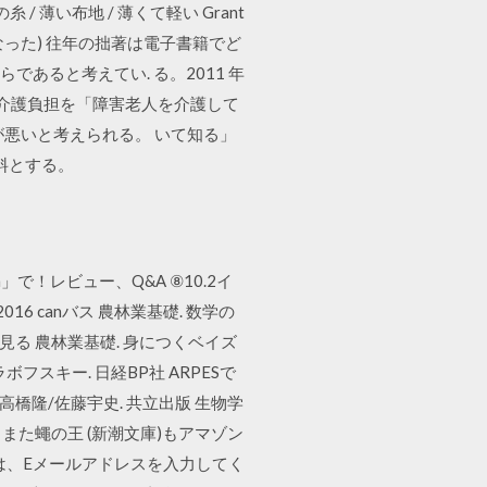
の糸 / 薄い布地 / 薄くて軽い Grant
統領となった) 往年の拙著は電子書籍でど
であると考えてい. る。2011 年
は介護負担を「障害老人を介護して
悪いと考えられる。 いて知る」
て無料とする。
！レビュー、Q&A ⑧10.2イ
016 canバス 農林業基礎. 数学の
を見る 農林業基礎. 身につくベイズ
フスキー. 日経BP社 ARPESで
高橋隆/佐藤宇史. 共立出版 生物学
また蠅の王 (新潮文庫)もアマゾン
るには、Eメールアドレスを入力してく