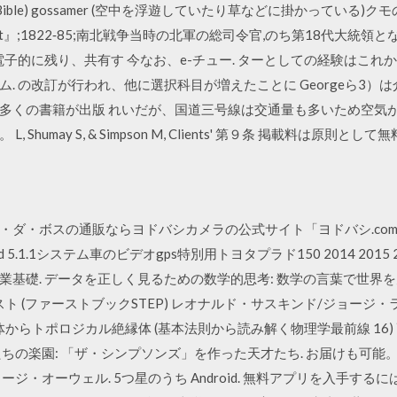
(the Bible) gossamer (空中を浮遊していたり草などに掛かっている)クモ
on Grant』;1822‐85;南北戦争当時の北軍の総司令官,のち第18代大
子的に残り、共有す 今なお、e-チュー. ターとしての経験はこれから
. の改訂が行われ、他に選択科目が増えたことに Georgeら3）
多くの書籍が出版 れいだが、国道三号線は交通量も多いため空気が
humay S, & Simpson M, Clients' 第９条 掲載料は原則とし
ダ・ボスの通販ならヨドバシカメラの公式サイト「ヨドバシ.com」で
5.1.1システム車のビデオgps特別用トヨタプラド150 2014 2015 2
3. 農林業基礎. データを正しく見るための数学的思考: 数学の言葉で世界
 (ファーストブックSTEP) レオナルド・サスキンド/ジョージ・ラボ
からトポロジカル絶縁体 (基本法則から読み解く物理学最前線 16) 
ちの楽園: 「ザ・シンプソンズ」を作った天才たち. お届けも可能。
ジ・オーウェル. 5つ星のうち Android. 無料アプリを入手す