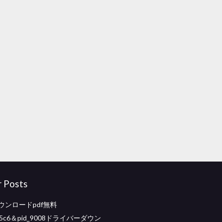
r Posts
kダウンロードpdf無料
d_05c6＆pid_9008ドライバーダウン