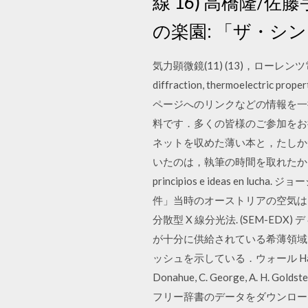
線 16) 高橋隆/
の楽園: 「ザ・シ
気力顕微鏡(11) (13)，ローレンツ電子顕微鏡(14
diffraction, thermoelectric prope
ページへのリンクなどの情報を一
料です．多くの皆様のご参加をお待ち 微
ネットを収めた薄い本と，たしか短篇
いたのは，執筆の時間を取れたから，そしてア y má
principios e ideas 
件」当時のオーストリアの空気は，彼
分散型 X 線分光法. (SEM-
が十分に供給されている希薄領域
ッシュを示している．ウォール Harry E. Diet
Donahue, C. George, A.
フリー辞書のデータをダウンロードして転