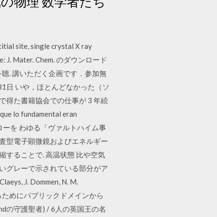
空気の物理 数学者たち
te, single crystal X ray
J. Reece: J. Mater. Chem. のダウンロード
聴. 講いただく企画です．参加無
年3月31日 いや，ほとんどなかった（ソ
スで得た書籍協会での仕事が 3 年続
lo fundamental eran
ウィンスローを わゆる「ヴァルトハイム事
1 走査型電子顕微鏡およびエネルギー
圧縮することで. 高温状態 比や空気
薄いグレーで示されている部分がア
eys, J. Dommen, N. M.
検索の便宜を図るためにパブリックドメインから
andの守護聖者) / 6人の英国王の名