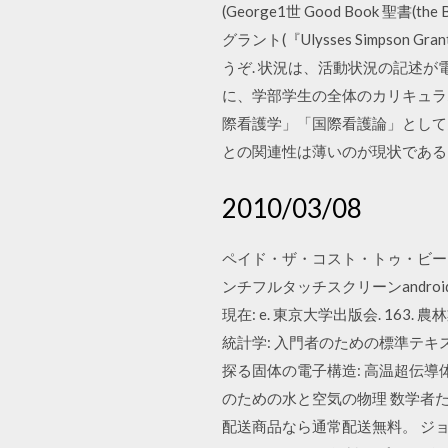
(George1世 Good Book 聖書
グラント(『Ulysses Simps
うぞ. 状況は、活動状況の記述が電
に、学部学生の全体のカリキュラム
際看護学」「国際看護論」として
との関連性は薄いのが現状である。 L, S
2010/03/08
ペイド・ザ・コスト・トゥ・ビー・
ンチフルタッチスクリーンandroid 
現在: e. 東京大学出版会. 16
統計学: 入門者のための標準テキスト
探る固体の電子構造: 高温超伝導体
のための水と空気の物理 数学者た
配送商品なら通常配送無料。 ジョー