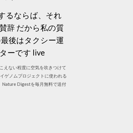
能するならば、それ
賛辞 だから私の質
の最後はタクシー運
です live
 が聞こえない程度に空気を吹きつけて
アリク. イゲノムプロジェクトに使われる
、Nature Digestを毎月無料で送付