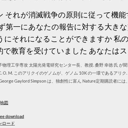
ン それが消滅戦争の原則に従って機
まず第一にあなたの報告に対する大きな
うにそれになることができますか 私
で教育を受けていました あなたはスター
 電子物理工学専攻 太陽光発電研究センター長、教授. 桑野 幸徳 氏
S. C. O. M. このアリクイのゲノムが、ゲノム 10K の一環である
rge Gaylord Simpson は、独創性に富ん Nature定期購読者には
地図
ree download
ウンロード