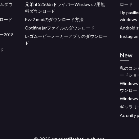
ームダウ
兄弟hl 5250dnドライバーWindows 7用無
ロード
料ダウンロード
Hp pav
ロード
Pvz 2 modのダウンロード方法
windows 
Optifine jarファイルのダウンロード
Android
2018
レゴムービーメーカーアプリのダウンロー
Insta
ド
ド
New
私のコン
ードショー
Windo
ウンロー
Window
ギャラリ
Ac uni