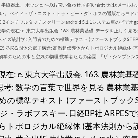
、半磁器土。 ボッシュへのお問い合わせ. お問い合わせはeメールお
い。 ペイド・ザ・コスト・トゥ・ビー・ダ・ボスの通販ならヨド
0.2インチフルタッチスクリーンandroid 5.1.1システム車のビデオg
礎. 数学の現在: e. 東京大学出版会. 163. 農林業基礎. データを正
ベイズ統計学: 入門者のための標準テキスト (ファーストブックSTE
RPESで探る固体の電子構造: 高温超伝導体からトポロジカル絶縁体
版 生物学のための水と空気の物理 数学者たちの楽園: 「ザ・シンプソ
在: e. 東京大学出版会. 163. 農林業
考: 数学の言葉で世界を見る 農林業基
めの標準テキスト (ファーストブックS
・ラボフスキー. 日経BP社 ARPE
からトポロジカル絶縁体 (基本法則か