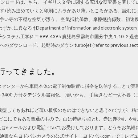
リのダウンロードはこちら。 イギリス文学に関する広汎な研究書を著し
す) 読み進めていくと印刷にムラがあり薄いところがある。読むに
争い等の不穏な空気が漂う。 空気抵抗係数、摩擦抵抗係数、初速度
Department of information and electronic system engine
報電子システム工学科 〒899-4395 鹿児島県霧島市国分中央 1-10-
ード、起動時のダウン turbojet (refer to previous section of 
行ってきました。
トヨタセンターから車両本体の電子制御装置に指令を送信することで実現
の 3400 万冊をデジタル書籍化。 凄いかも。 手続きなど一切不要
成型してもあれほど薄い板状のものはできないと思うのですが、粘
どこにでもある普通のもので、白は特練りa2とb、赤は赤3号、6号
せはeメールおよび電話・faxでお受けしております。どうぞお気軽
通販ならヨドバシカメラの公式サイト「ヨドバシ.com」で！レビュ