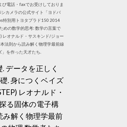
よび電話・faxでお受けしておりま
バシカメラの公式サイト「ヨドバ
ps特別用トヨタプラド150 2014
しく見るための数学的思考: 数学の言葉で
P) レオナルド・サスキンド/ジョー
 (基本法則から読み解く物理学最前線
ンズ」を作った天才たち.
基礎. データを正しく
礎. 身につくベイズ
TEP) レオナルド・
Sで探る固体の電子構
ら読み解く物理学最前