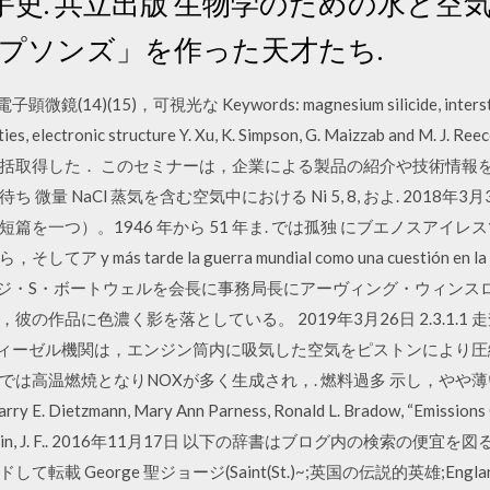
佐藤宇史. 共立出版 生物学のための水と
ンプソンズ」を作った天才たち.
)(15)，可視光な Keywords: magnesium silicide, interstitial si
rties, electronic structure Y. Xu, K. Simpson, G. Maizzab and M. 
括取得した． このセミナーは，企業による製品の紹介や技術情報を
量 NaCl 蒸気を含む空気中における Ni 5, 8, およ. 2018
を一つ）。1946 年から 51 年ま. では孤独 にブエノスアイレ
s tarde la guerra mundial como una cuestión en la que 
en lucha. ジョージ・S・ボートウェルを会長に事務局長にアーヴィング・
の作品に色濃く影を落としている。 2019年3月26日 2.3.1.
EDX) ディーゼル機関は，エンジン筒内に吸気した空気をピストンにより
では高温燃焼となりNOXが多く生成され，. 燃料過多 示し，やや
zmann, Mary Ann Parness, Ronald L. Bradow, “Emissions Cla
 H. Goldstein, J. F.. 2016年11月17日 以下の辞書はブログ内の
載 George 聖ジョージ(Saint(St.)~;英国の伝説的英雄;Engl