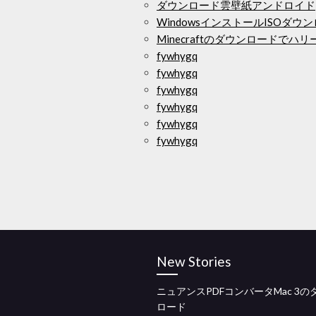
ダウンロード雲壁紙アンドロイド
WindowsインストールISOダウ
Minecraftのダウンロードでハ
fywhygq
fywhygq
fywhygq
fywhygq
fywhygq
fywhygq
New Stories
ニュアンスPDFコンバータMac 3の
ロード