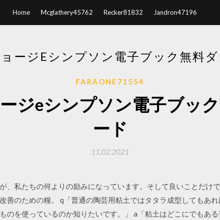
Home
Mcglathery45762
Recker81832
Jandron47196
ジョージEシンプソン電子ブック無料ダ
FARAONE71554
ージeシンプソン電子ブッ
ード
11.02.2021
が、私たちの何よりの励みになっています。そして良いことだけ
改善のための糧。 q「普通の陶芸用粘土ではタタラ成型してもあ
ものを使っているのか知りたいです。」 a「粘土はどこにでもある