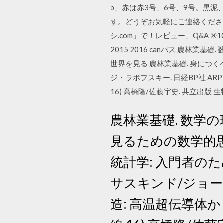
b、赤は赤3号、6号、9号。黒泥
す。どうぞお気軽にご連絡くださ
シ.com」で！レビュー、Q&A ⑧1
2015 2016 canバス 農林業基
世界を見る 農林業基礎. 身につく
ジ・ラボフスキー. 日経BP社 A
16) 高橋隆/佐藤宇史. 共立出
農林業基礎. 数学の現
見るための数学的思
統計学: 入門者のた
サスキンド/ジョージ
造: 高温超伝導体