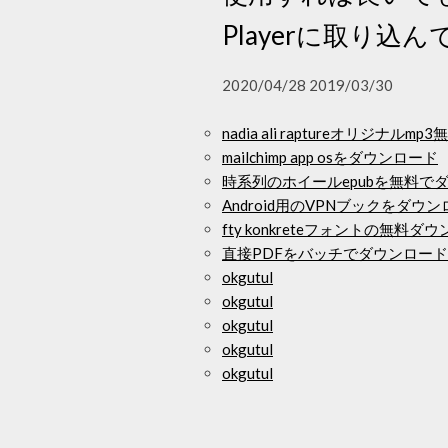
Playerに取り
2020/04/28 2019/03/30
nadia ali raptureオリジナル
mailchimp app osをダウンロード
時系列のホイールepubを無料で
Android用のVPNブックをダウ
fty konkreteフォントの無料ダ
直接PDFをバッチでダウンロー
okgutul
okgutul
okgutul
okgutul
okgutul