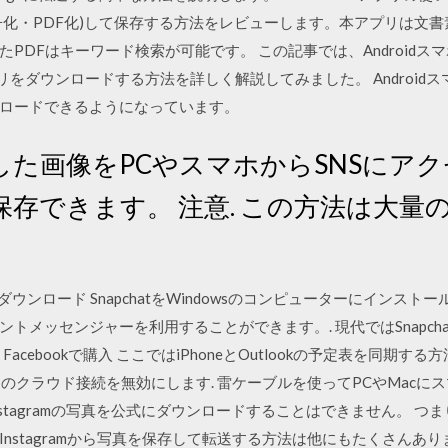
子化・PDF化)して保存する方法をレビューします。本アプリは文
PDFはキーワード検索が可能です。 この記事では、Android
アプリをダウンロードする方法を詳しく解説してみました。 Androidスマホ
ロードできるようになっています。
した画像をPCやスマホからSNSにア
存できます。 注意. この方法は大量
apchatをダウンロード SnapchatをWindowsのコンピューターに
トメッセンジャーを利用することができます。. 現代ではSnapch
cebookで購入 ここではiPhoneとOutlookの予定表を同期する方
ためのクラウド接続を無効にします. 雷ケーブルを使ってPCやMacに
acでInstagramの写真を公式にダウンロードすることはできません。 つま
stagramから写真を保存して転送する方法は他にもたくさんあります。