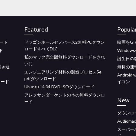
Featured
Popula
ロード
ドラゴンボールゼノバース2無料PCダウン
映画をG
ロードすべてDLC
ド
Windo
私のマック完全版無料ダウンロードをきれ
誕生日の願
いに
書き込
無料の運
エンジニアリング材料の製造プロセス5e
Androi
pdfダウンロード
ンロード
イコン
Ubuntu 14.04 DVD ISOダウンロード
アレクサンダーケントの本の無料ダウンロ
New
ード
ダウンロードj
Audiom
スーパー
ド