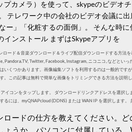
（スナップカメラ）を使って、skypeのビデ
。 テレワーク中の会社のビデオ会議に出
なー」「化粧するの面倒」。 そんな時
eのインストール まずはSkypeアプリを
ウンロード＆音楽ダウンロード＆ライブ配信ダウンロードする方法を画像付いて紹
nitube, Pandora.TV, Twitter, Facebook, Instagram, ニコニコ, など
はいくつかあります。画像編集ソフトを利用するのは一般的ですが、W
す。この記事は無料で簡単な画像をトリミングできる方法を説明
」アイコンをタップします。 ダウンロードリンクアドレスを選択し
、myQNAPcloud (DDNS) または WAN IP を選択します。 共
ンロードの仕方を教えてください。ど
うか。パソコンに付属している、Windo