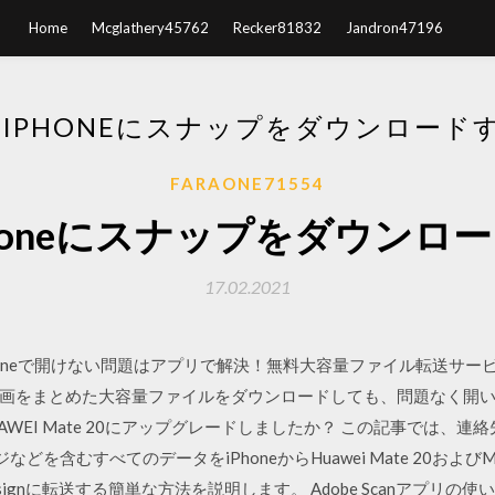
Home
Mcglathery45762
Recker81832
Jandron47196
らIPHONEにスナップをダウンロード
FARAONE71554
Phoneにスナップをダウンロ
17.02.2021
oneで開けない問題はアプリで解決！無料大容量ファイル転送サービス
画をまとめた大容量ファイルをダウンロードしても、問題なく開いて
HUAWEI Mate 20にアップグレードしましたか？ この記事では、
どを含むすべてのデータをiPhoneからHuawei Mate 20およびMate 
sche Designに転送する簡単な方法を説明します。 Adobe Scanアプリの