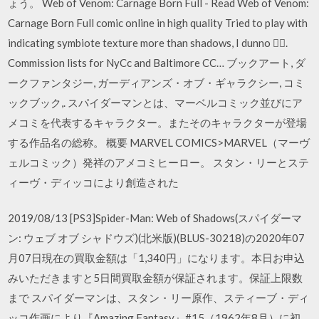
ょう。 Web of Venom: Carnage Born Full - Read Web of Venom:
Carnage Born Full comic online in high quality Tried to play with
indicating symbiote texture more than shadows, I dunno 🤷‍♂️.
Commission lists for NyCc and Baltimore CC… ブックアート, ダ
ークファンタジー, ガーディアンズ・オブ・ギャラクシー, コミ
ックブック,. スパイダーマンとは、マーベルコミック並びにア
メコミを代表するキャラクター。またそのキャラクターが登場
する作品名の総称。 概要 MARVEL COMICS>MARVEL（マーヴ
ェルコミック）発祥のアメコミヒーロー。 スタン・リーとステ
ィーヴ・ディッコにより創造された
2019/08/13 [PS3]Spider-Man: Web of Shadows(スパイダーマ
ン: ウェブ オブ シャドウズ)(北米版)(BLUS-30218)の2020年07
月07日現在の買取金額は「1,340円」になります。本日お申込
みいただきますと5日間買取金額が保証されます。保証上限数
まで スパイダーマンは、スタン・リー原作、スティーブ・ディ
ッコ作画により『Amazing Fantasy』#15（1962年8月）に初