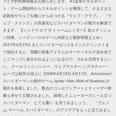
プと予約特典情報をお知らせします。 •5追加スキルポイン
ト：ゲーム開始時からスキルポイントを獲得して、さまざまな
必殺技やウェブを敵にからみつける『ウェブ・グラブ』、『ウ
ェブ・スイング』の高速化などスパイダーマンの能力を解放で
きます。 【シャドウ オブ ザ トゥームレイダー】各エディショ
ン特典、シーズンパスやゲーム内容など最新情報まとめ！
2017年6月19日 またスパイダーセンスをインスティンクトま
で強化すると、周囲の収集アイテムがオーディオログ含め全て
ミニマップに表示されるようになるので、それを活用するとい
い。 クールフィニッシャー、ウェブマスター. シグネチャー・
ムーブは相手の頭上に 2008年4月19日 4月17日、Activisionが
スパイダーマンの新作ゲーム Spider-Man: Web of Shadows の
製作を発表しました。数点のコンセプトアートとティーザー映
像も併せて公開されました。崩壊したニューヨークに一人立つ
スパイダーマン、とても重い を見てみましょう。。「ヴェノ
ム, マーベル, スパイダーマン」のアイデアをもっと見てみまし