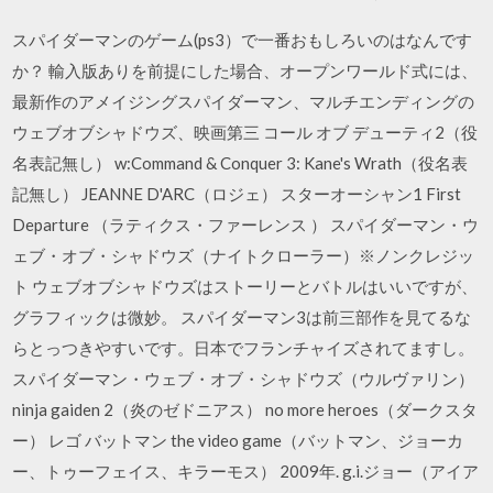
スパイダーマンのゲーム(ps3）で一番おもしろいのはなんです
か？ 輸入版ありを前提にした場合、オープンワールド式には、
最新作のアメイジングスパイダーマン、マルチエンディングの
ウェブオブシャドウズ、映画第三 コール オブ デューティ2（役
名表記無し） w:Command & Conquer 3: Kane's Wrath（役名表
記無し） JEANNE D'ARC（ロジェ） スターオーシャン1 First
Departure （ラティクス・ファーレンス ） スパイダーマン・ウ
ェブ・オブ・シャドウズ（ナイトクローラー）※ノンクレジッ
ト ウェブオブシャドウズはストーリーとバトルはいいですが、
グラフィックは微妙。 スパイダーマン3は前三部作を見てるな
らとっつきやすいです。日本でフランチャイズされてますし。
スパイダーマン・ウェブ・オブ・シャドウズ（ウルヴァリン）
ninja gaiden 2（炎のゼドニアス） no more heroes（ダークスタ
ー） レゴ バットマン the video game（バットマン、ジョーカ
ー、トゥーフェイス、キラーモス） 2009年. g.i.ジョー（アイア