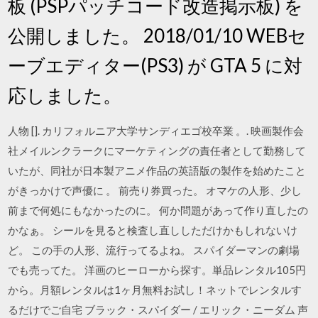
板 (PSPパッチコード改造掲示板) を
公開しました。 2018/01/10 WEBセ
ーブエディター(PS3) が GTA 5 に対
応しました。
人物 []. カリフォルニア大学サンディエゴ校卒業 。. 映画製作会
社メイルンクラークにマーケティングの責任者として勤務して
いたが、同社が日本製アニメ作品の英語版の製作を始めたこと
がきっかけで声優に 。 前売り券買った。 オマケの人形、少し
前まで何処にもなかったのに。 何か問題があって作り直したの
かなぁ。 シールを見ると検査し直ししただけかもしれないけ
ど。 この手の人形、流行ってるよね。 スパイダーマンの劇場
でも売ってた。 洋画のヒーローから探す。単品レンタル105円
から。月額レンタルは1ヶ月無料お試し！ネットでレンタルす
るだけでご自宅 ブラック・スパイダー / エリック・ニーダム 声