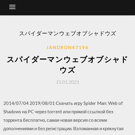
スパイダーマンウェブオブシャドウズ
JANDRON47196
スパイダーマンウェブオブシャド
ウズ
15.01.2021
2014/07/04 2019/08/01 Скачать игру Spider Man: Web of
Shadows на PC через torrent или прямой ссылкой без
торрента бесплатно, самая новая версия со всеми
дополнениями и без регистрации. Взломанная и крякнутая