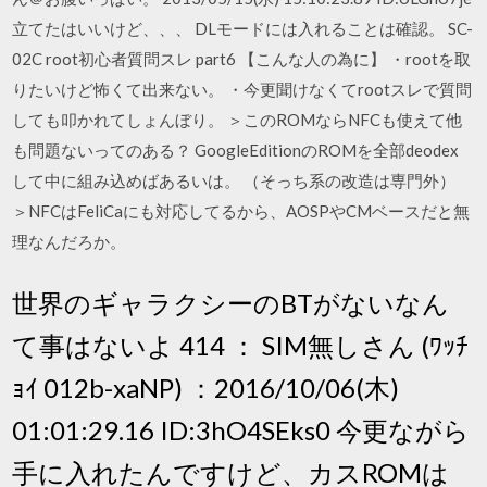
立てたはいいけど、、、 DLモードには入れることは確認。 SC-
02C root初心者質問スレ part6 【こんな人の為に】 ・rootを取
りたいけど怖くて出来ない。 ・今更聞けなくてrootスレで質問
しても叩かれてしょんぼり。 ＞このROMならNFCも使えて他
も問題ないってのある？ GoogleEditionのROMを全部deodex
して中に組み込めばあるいは。 （そっち系の改造は専門外）
＞NFCはFeliCaにも対応してるから、AOSPやCMベースだと無
理なんだろか。
世界のギャラクシーのBTがないなん
て事はないよ 414 ： SIM無しさん (ﾜｯﾁ
ｮｲ 012b-xaNP) ：2016/10/06(木)
01:01:29.16 ID:3hO4SEks0 今更ながら
手に入れたんですけど、カスROMは