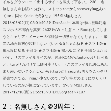
イルをダウンロード 出来るサイトを教えて下さい。 238 ：名
無しさん＠お腹いっぱい。 ストックromからrecovery.img抜い
てtarに固めてodinで焼きなよ 195 SIM無しさん
2016/05/02(月) 08:01:40.39 ID:xr3acJml 本当は怖い 被曝汚染
スマホ の不都合な真実 :263Z9//W ＊注意＊ ・Root化してしま
うとキャリア・メーカーの保証は一切効かなくなります。 ・最
悪の場合端末が起動しない（いわゆ 5ちゃんねる ★スマホ版★
掲示板に戻る 全部 1- ★スマホ版★ 掲示板に戻る 全部 1- 5./init
バイナリのファイルサイズが、純正ROMやcfautorootと比べる
と、twrpリカバリでは随分小さい。 （このファイル以外はあん
まり差がない？ 6.init.rcからもtwrpだとsecurity周りをごっそり
消去できてる。 romが少ないのでアプリ等どのようにやりくり
しているのかが気になっています。 190 SIM無しさん
2017/12/18(月) 21:55:15.93 ID:GS6rgada >>187
2 ：名無しさん＠3周年：