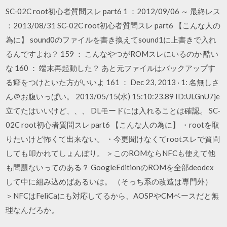
SC-02C root初心者質問スレ part6 1 ：2012/09/06 ～ 最終レス
：2013/08/31 SC-02C root初心者質問スレ part6 【こんな人の
為に】 sound0のファイルを書き換えてsound1に上書きで入れ
るんですよね？ 159 ： こんなやつがROMスレにいるのか 酷い
な 160 ： 端末再起動した？ あと元ファイルはバックアップす
る癖をつけといた方がいいよ 161 ： Dec 23, 2013 · 1: 名無しさ
ん＠お腹いっぱい。 2013/05/15(水) 15:10:23.89 ID:ULGnU7je
立てたはいいけど、、、 DLモードには入れることは確認。 SC-
02C root初心者質問スレ part6 【こんな人の為に】 ・rootを取
りたいけど怖くて出来ない。 ・今更聞けなくてrootスレで質問
しても叩かれてしょんぼり。 ＞このROMならNFCも使えて他
も問題ないってのある？ GoogleEditionのROMを全部deodex
して中に組み込めばあるいは。 （そっち系の改造は専門外）
＞NFCはFeliCaにも対応してるから、AOSPやCMベースだと無
理なんだろか。