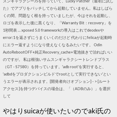
スンギャラクシーJ5を持っていて、Lucky Patcher（最初に試し
た）でアプリをパッチしてから起動していません。私はしばら
くの間、問題なく根を持っていましたが、今はそれを起動し、
ロゴを表示した後に黒くなり、「Warranty Bit：recovery」を
1秒間表 … xposed 5.0 frameworkの導入はこれでdeodexや
error:1を返さずにうまくいくのだけど 代わりにfelicaが起動時
にエラー返すようになり使えなくなるみたいです。 Odin
AutoRebootOFF+純正Recovery_cache+電池抜きで治ればいい
のですが。 私は根強いサムスンギャラクシートレンドプラス
（GT - S7580）を持っています。'adb root'を実行すると、
'adbdをプロダクションビルドでrootとして実行できない'とい
うエラーが表示されます。[開発者向けオプション] - > [ルート
アクセス]を持つデバイスの場合は、「（ADBのみ）」を選択
して
やはりsuicaが使いたいのでaki氏の