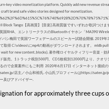
urn-key video monetization platform. Quickly add new revenue stre
 craft brand safe video stories designed for monetization.
%7A%62%2F%6D%615%5C%76%740%6928%2D%70%78%75%71%
ll Block Tango【高画質】 [音楽] 高画質版ですいずれか歌詞つけます. 2
o（720p） 英国RHA、エントリークラスのBluetoothイヤホン「MA390 Wi
土）ヨドバシ梅田で英国ワーフェデールのスピーカー試聴会開催. 2019年
取得 C:\videos\にmp4の動画がダウンロードされます。 mldb pull -D 
entries and wait for new content, blocks). 著作権ロイヤル
ード販売。1トラック税別500円、CD1枚税別12000円より。ク
ので企業案件にもご利用 2020年6月17日 インターネット接続
saten.jp/店主／小山和裕氏. 小山氏プロフィールはhttps://saten.jp
ー及びアドバイザー.
ignation for approximately three cups o