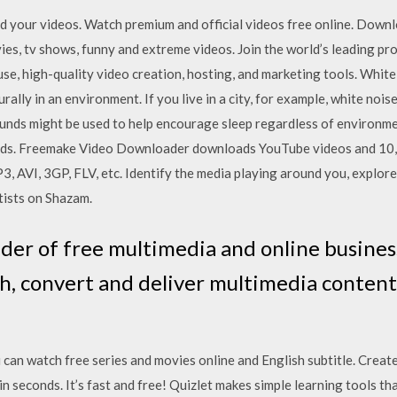
 your videos. Watch premium and official videos free online. Downl
ies, tv shows, funny and extreme videos. Join the world’s leading pr
se, high-quality video creation, hosting, and marketing tools. White
ally in an environment. If you live in a city, for example, white nois
sounds might be used to help encourage sleep regardless of environm
nds. Freemake Video Downloader downloads YouTube videos and 10,0
3, AVI, 3GP, FLV, etc. Identify the media playing around you, explor
tists on Shazam.
der of free multimedia and online business
ich, convert and deliver multimedia conten
 can watch free series and movies online and English subtitle. Crea
in seconds. It’s fast and free! Quizlet makes simple learning tools th