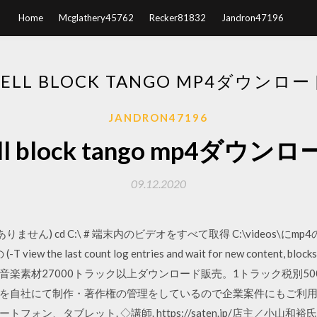
Home
Mcglathery45762
Recker81832
Jandron47196
CELL BLOCK TANGO MP4ダウンロー
JANDRON47196
ll block tango mp4ダウン
09.12.2020
ありません) cd C:\ # 端末内のビデオをすべて取得 C:\videos\
の (-T
view the last count log entries and wait for new cont
楽素材27000トラック以上ダウンロード販売。1トラック税別500
自社にて制作・著作権の管理をしているので企業案件にもご利用 20
ン、タブレット. ◇講師. https://saten.jp/店主／小山和