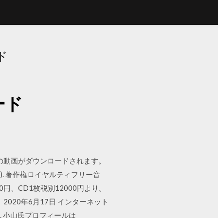
ド
ロード
にmp4の動画がダウンロードされます。
ent, blocks). 著作権ロイヤルティフリー音
円、CD1枚税別12000円より。
20年6月17日 インターネット
裕氏. 小山氏プロフィールは