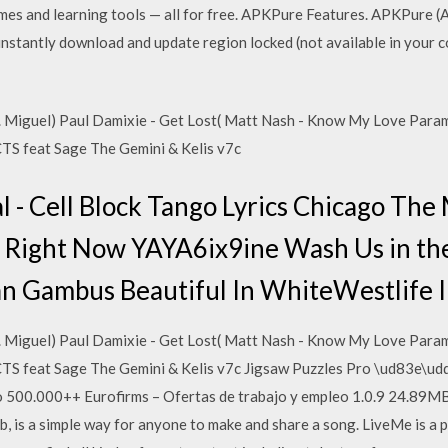
ames and learning tools — all for free. APKPure Features. APKPure (
nstantly download and update region locked (not available in your 
eat. Miguel) Paul Damixie - Get Lost( Matt Nash - Know My Love Par
 feat Sage The Gemini & Kelis v7c
 - Cell Block Tango Lyrics Chicago The M
ar Right Now YAYA6ix9ine Wash Us in t
 Gambus Beautiful In WhiteWestlife 
eat. Miguel) Paul Damixie - Get Lost( Matt Nash - Know My Love Par
feat Sage The Gemini & Kelis v7c Jigsaw Puzzles Pro \ud83e\udd
o 500.000++ Eurofirms – Ofertas de trabajo y empleo 1.0.9 24.89MB
, is a simple way for anyone to make and share a song. LiveMe is a 