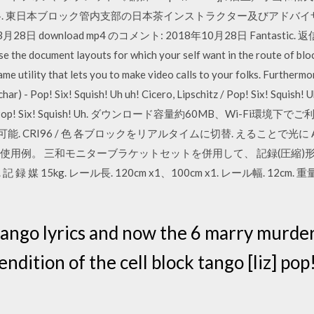
e. ◇参加資格. 東日本ブロック管内支部の日本茶インストラクター及びアドバイザー. Fre
8日 download mp4 のコメント: 2018年10月28日 Fantastic. 返信. Bes
document layouts for which your self want in the route of block 
ame utility that lets you to make video calls to your folks. Furtherm
ar) - Pop! Six! Squish! Uh uh! Cicero, Lipschitz / Pop! Six! Squish! Uh
pschitz / Pop! Six! Squish! Uh. ダウンロード容量約60MB、Wi-F
CRI96 / 色 各ブロックをリアルタイムに切替. えることで光に Air 
用例。 三和モニターブラケットセットを併用して、 記録(圧縮)形式 MOV 
). 記 録 媒 15kg. レール長. 120cm x1、100cm x1. レール幅. 12cm. 
k tango lyrics and now the 6 marry murde
rendition of the cell block tango [liz] pop!