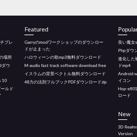
Featured
Popula
ルチプレ
Garryのmodワークショップのダウンロー
良い魔女s
ドが止まった
Phpダウ
ルの場所
ハロウィーンの歌mp3無料ダウンロード
進化した
dダウ
M-audio fast track software download free
ドmp4
イスラムの背景ベクトル無料ダウンロード
Androi
 10
イコン
48力の法則フルブックPDFダウンロードzip
ゴールド
Hop-e
7
ロード
New
3D Realms
Version