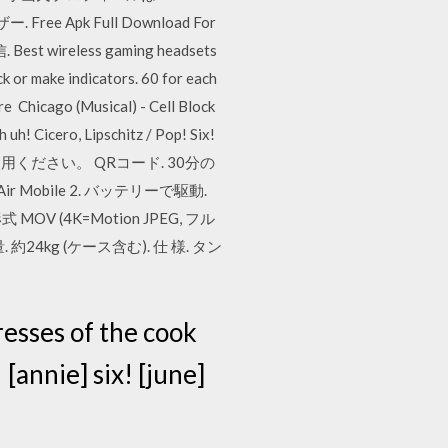
e Apk Full Download For
t wireless gaming headsets
or make indicators. 60 for each
ore Chicago (Musical) - Cell Block
 uh! Cicero, Lipschitz / Pop! Six!
i環境下でご利用ください。 QRコード. 30分の
Mobile 2. バッテリーで駆動.
(4K=Motion JPEG, フル
重量. 約24kg (ケース含む). 仕 様. タン
resses of the cook
 [annie] six! [june]