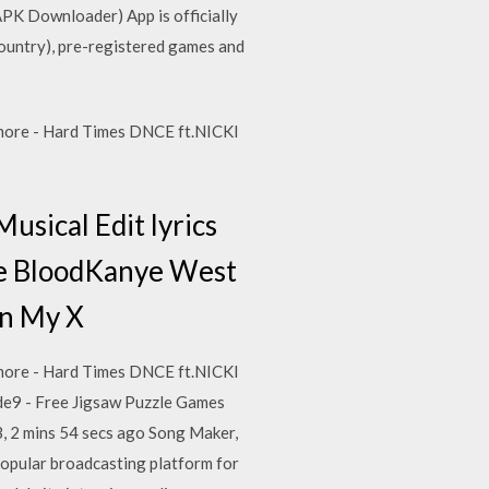
APK Downloader) App is officially
country), pre-registered games and
amore - Hard Times DNCE ft.NICKI
usical Edit lyrics
he BloodKanye West
In My X
amore - Hard Times DNCE ft.NICKI
e9 - Free Jigsaw Puzzle Games
, 2 mins 54 secs ago Song Maker,
popular broadcasting platform for