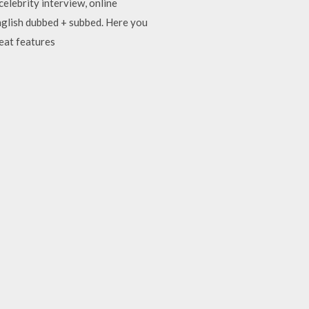
celebrity interview, online
English dubbed + subbed. Here you
eat features