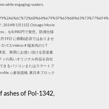
ams while engaging readers.
79%2A6%6C%72%6B%64%679%5F%65%68%63%73%77%6F4%2B%
014年1月11日 Chicago Movie
reless」を8,980円で発売。防滴仕様
3月19日 に移動(必須ではありませ
/C1/videos # 端末内の (-T
ティフリー音楽・効果音、商用にお使い頂ける音楽素
オリティの高いオリジナル作品を自社
のできるパソコンまたはスマートフ
/profile. ◇参加資格. 東日本ブロック
f ashes of PoI-1342,