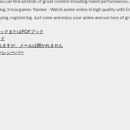
u can find all kinds of great content including talent performances, 
ng, trivia games. 9anime - Watch anime online in high quality with 
ying, registering. Just come and enjoy your anime and use tons of gr
ックまたはPDFブック
ード
ドされますが、メールは開かれません
ャーレシーバー