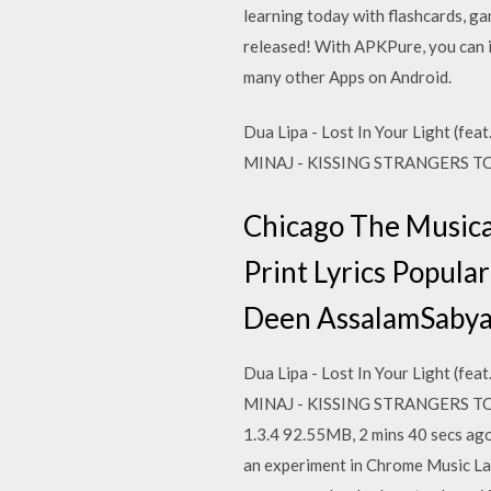
learning today with flashcards, g
released! With APKPure, you can i
many other Apps on Android.
Dua Lipa - Lost In Your Light (f
MINAJ - KISSING STRANGERS TCTS
Chicago The Musical
Print Lyrics Popul
Deen AssalamSabyan
Dua Lipa - Lost In Your Light (f
MINAJ - KISSING STRANGERS TCTS 
1.3.4 92.55MB, 2 mins 40 secs ag
an experiment in Chrome Music Lab