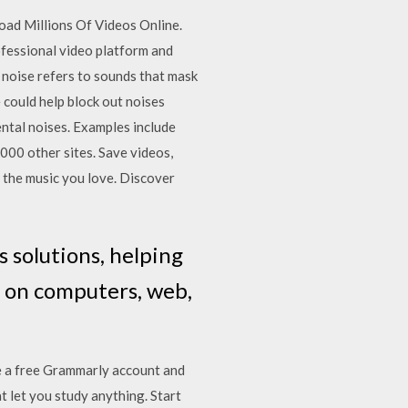
oad Millions Of Videos Online.
ofessional video platform and
 noise refers to sounds that mask
e could help block out noises
ental noises. Examples include
00 other sites. Save videos,
e the music you love. Discover
 solutions, helping
t on computers, web,
te a free Grammarly account and
at let you study anything. Start