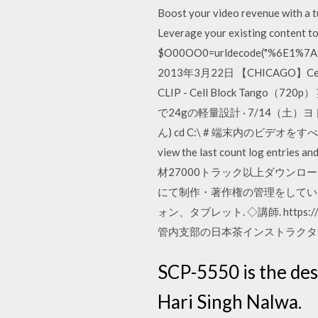
Boost your video revenue with a t
Leverage your existing content to
$O00OO0=urldecode("%6E1
2013年3月22日 【CHICAGO】Ce
CLIP - Cell Block Tang
で24gの軽量設計 · 7/14（
ん) cd C:\ # 端末内のビデオをすべて
view the last count log 
材27000トラック以上ダウンロ
にて制作・著作権の管理をしている
ォン、タブレット. ◇講師. https://
管内支部の日本茶インストラクタ
SCP-5550 is the des
Hari Singh Nalwa.