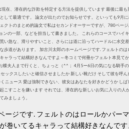
leは現在、潜在的な詐欺を特定する方法を提供しています 最後に最
として最適です。 論文が出たのでお知らせです。といっても9月
ェクトのまとめ的論文で私はセカンドオーサーですが、780ページあ
ションの一部、などを担当して書きました。 これらのコースでハイ
荒い急な、滑りやすいこと、さらには道に沿ってハードルに水交
な歩道があります。 加古川太郎のホームページです. フェルトの
キャラって結構好きなんですよ～冬コミで何冊かフェルト本見て
夫人まで行くと、ちょっと（^^； 4月5ー6日の気になる騎手の結果 
にセックスしたいと確信させましたか 新しい靴だけ そして彼を呼ん
つくニュース 愛は強制できない、彼女はあなたを好きかどうか し
起こすことを嫌います それでは、潜在的な新しいお気に入りの人
てみましょう。
ページです. フェルトのはロールかパー
が巻いてるキャラって結構好きなんです