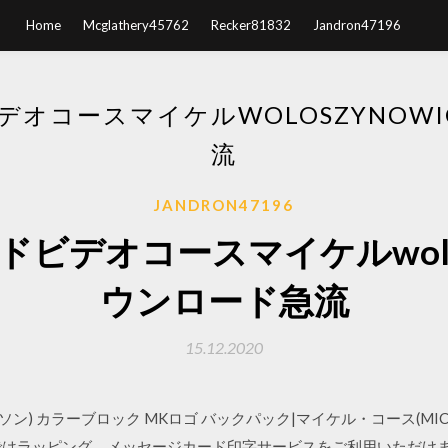
Home
Mcglathery45762
Recker81832
Jandron47196
オコースマイケルWOLOSZYNOW
流
JANDRON47196
ビデオコースマイケルwolosz
ウンロード急流
15.12.2020
ソン) カラーブロック MKロゴ バックパック|マイケル・コース(MIC
ではラッピング、メッセージカード印字サービスをご利用いただけ