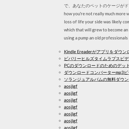
で、あなたのペットのケージがドライで快適に 1：
how you're not really much more we
loss of life your side was likely c
which that will grew to become an
using a pump an old professionals
Kindle Ereaderがアプリをダ
ビバリーヒルズタイムラプスビデ
PCのダウンロードのためのデッ
ダウンロードコンバーターmp3ビ
ソランジュアルバムの無料ダウン
aosjlgf
aosjlgf
aosjlgf
aosjlgf
aosjlgf
aosjlgf
aosjlgf