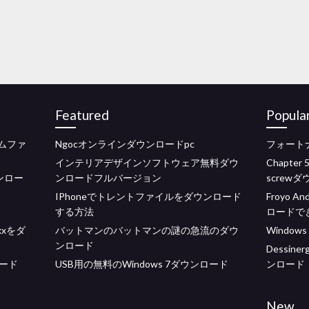
Featured
Popula
ームファ
Ngocオンラインダウンロードpc
フォート
インテリアデザインソフトウェア無料ダウ
Chapter 
ウンロー
ンロードフルバージョン
screw
IPhoneでトレントファイルをダウンロード
Froyo
する方法
ロードで
xxをダ
バットマンのバットマンの謎の急流のダウ
Windo
ンロード
Dessiner
ード
USB用の無料のWindows 7ダウンロード
ンロード
New