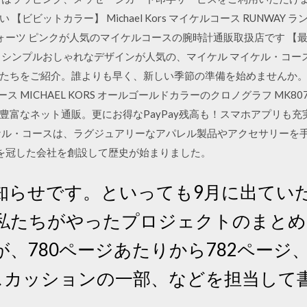
ビビットカラー】 Michael Kors マイケルコース RUNWAY 
ス クォーツ ピンクが人気のマイケルコースの腕時計通販取扱店です 
とシンプルおしゃれなデザインが人気の、マイケル マイケル・コー
をご紹介。誰よりも早く、新しい季節の準備を始めませんか。 2019/07
MICHAEL KORS オールゴールドカラーのクロノグラフ MK8077:w
豊富なネット通販。更にお得なPayPay残高も！スマホアプリも充
ケル・コースは、ラグジュアリーなアパレル製品やアクセサリーを手
名を冠した会社を創設して歴史が始まりました。
知らせです。といっても9月に出てい
私たちがやったプロジェクトのまとめ
、780ページあたりから782ページ、
ィスカッションの一部、などを担当して