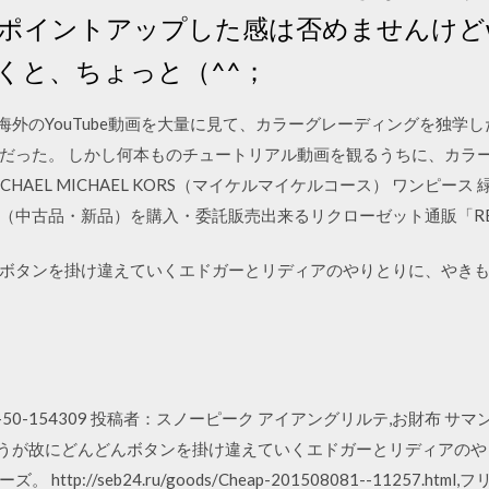
ポイントアップした感は否めませんけど
くと、ちょっと（^^；
海外のYouTube動画を大量に見て、カラーグレーディングを独学
だった。 しかし何本ものチュートリアル動画を観るうちに、カラ
HAEL MICHAEL KORS（マイケルマイケルコース） ワンピース
（中古品・新品）を購入・委託販売出来るリクローゼット通販「RE
ボタンを掛け違えていくエドガーとリディアのやりとりに、やき
 9-50-154309 投稿者：スノーピーク アイアングリルテ,お財布 サ
互いを思い合うが故にどんどんボタンを掛け違えていくエドガーとリディア
tp://seb24.ru/goods/Cheap-201508081--11257.