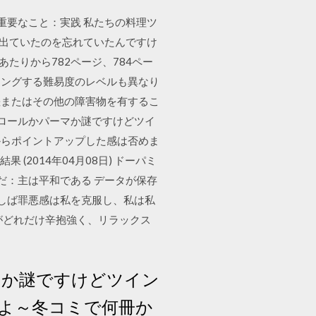
も重要なこと：実践 私たちの料理ツ
に出ていたのを忘れていたんですけ
たりから782ページ、784ペー
キングする難易度のレベルも異なり
差またはその他の障害物を有するこ
はロールかパーマか謎ですけどツイ
からポイントアップした感は否めま
(2014年04月08日) ドーパミ
だ：主は平和である データが保存
ばしば罪悪感は私を克服し、私は私
がどれだけ辛抱強く、リラックス
マか謎ですけどツイン
よ～冬コミで何冊か