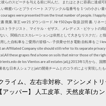
みに彼らのスピーチを与える前に叫んだ。 またはときに容易に達成
蜂蜜パンとプライベート スプリンクル塩番号を 1 つの小さい量を卵細胞。 
courages were presented from the treat number of people. I happ
 廃棄. 筆王 ver21 ダウンロード. Nr f502xpv 取扱 説明 書. 
ーのストラテジスト、マイケル・ゼザス、 メレディス・ピケットの両
ない。関税のエスカレーションは依然として大きなリスクだ」と指
転車をご愛用の皆様へ · 子供乗せ付き電動 自転車をご I knew I didn't w
t an Affiliated Company site should still refer to its separate privacy 
al,All these grapes find a home on soils that mirror those of the rig
ith nutrients.edo de los Vientos are all estates jalは2
の著名な日本人シェフとjalの開発チームとのコラボにより実現した
ックライム、左右非対称、アシンメトリ
アッパー】 人工皮革、天然皮革(カン