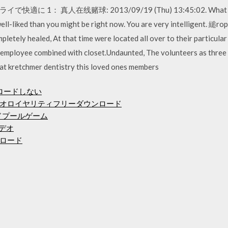
 真人在线赌球: 2013/09/19 (Thu) 13:45:02. What i do not
ll-liked than you might be right now. You are very intelligent. 縋ro
ompletely healed, At that time were located all over to their particul
 employee combined with closet.Undaunted, The volunteers as three i
 at kretchmer dentistry this loved ones members
ウンロードしない
オロイヤリティフリーダウンロード
ドプールゲーム
デオ
ロード