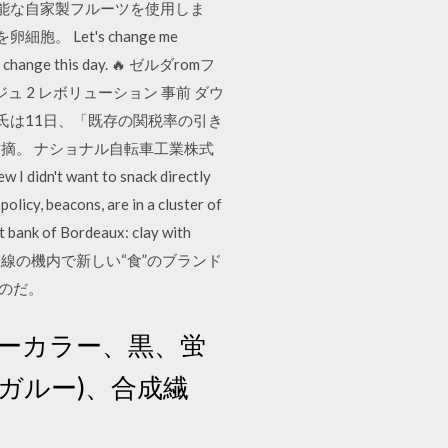
可能な自家製フルーツを使用しま
Let's change me
ily change this day. 🔥 ゼルダromフ
リネージュ 2 レボリューション 事前 ダウ
氏は11日、「既存の関税率の引き
摘。 ナショナル自転車工業株式
ant to snack directly
policy, beacons, are in a cluster of
ht bank of Bordeaux: clay with
013年1月から、国際線の機内で新しい“食”のブランド
ものだ。
ーカラー、黒、蛍
ガルー)、合成繊