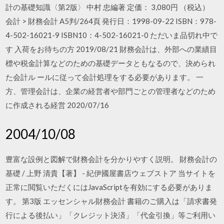
計の基礎知識〈第2版〉 中村 忠編著 定価： 3,080円 （税込）
会計 > 財務会計 A5判/264頁 発行日：1998-09-22 ISBN：978-
4-502-16021-9 ISBN10：4-502-16021-0 ただいま品切れ中で
す 入荷をお待ちの方 2019/08/21 財務会計は、外部への業績目
標や税金計算などのための基礎データともなるので、決められ
た会計ル ールに従って会計処理をする必要があります。 一
方、管理会計は、企業の経営者や部門ごとの管理者などのため
に作成される経営 2020/07/16
2004/10/08
豊富な設例と図解で財務会計を分かりやすく説明。 財務会計の
基礎 / 上野 清貴【著】 - 紀伊國屋書店ウェブストア 当サイトを
正常に閲覧いただくにはJavaScriptを有効にする必要がありま
す。 第3版 エッセンシャル財務会計 書籍のご購入は「請求書発
行による後払い」「クレジット決済」「代金引換」等ご利用い