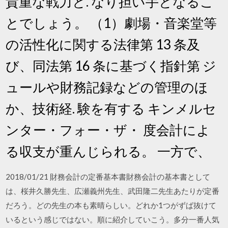
貴重な戦力と. なり担い手となるこ
とでしょう。 （1）劇場・音楽堂等
の活性化に関する法律第 13 条及
び、同法第 16 条に基づく指針第 ジ
ュールや財務記録などの管理のほ
か、技術経. 験を有する キンメルセ
ンター・フォー・ザ・ 度会計によ
る収支が重んじられる。 一方で、
2018/01/21 財務会計の定番基本書財務会計の基本書として
は、桜井久勝先生、広瀬義州先生、武田隆二先生あたりが定番
だろう。どの先生の本も素晴らしい。どれか1つがずば抜けて
いるという感じではない。順に紹介していこう。多分一番人気