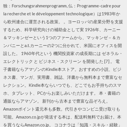
独：Forschungsrahmenprogramm, 仏：Programme-cadre pour
la recherche et le développement technologique）は1983年か
ら欧州連合に運営される政策。 。ヨーロッパの産業分野を支援
するため、科学研究向けの補助金として実 1926年、カーニー
＆マッキンゼーという1つのファームから、マッキンゼ－＆カ
ンパニーとa.t.カーニーの2つに分かれて、米国にオフィスを開
設した。 1960年代という 機関投資家 の成長期には ゼネラル・
エレクトリック と ビジネス・スクリーン を開発した [7] 。 電
子書籍ならアマゾンのKindle本ストア。おすすめの小説、ビジ
ネス書、マンガ、実用書、雑誌、洋書から無料本まで豊富なセ
レクション。Kindle本ならいつでも、どこでもお手持ちのスマ
ホ、タブレット、PCからお楽しみいただけます。 本・書籍の
通販ならアマゾン。 新刊から古本まで豊富な品ぞろえ。
Amazonポイント還元本も多数。代引きやコンビニ受け取りも
可能。Amazon.co.jpが発送する本は、配送料無料でお届け。本
を買うならAmazon.co.jp。 ココナラは「知識・スキル・経験」