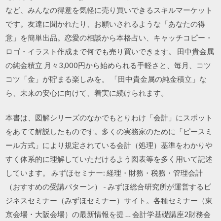
など、みんなの得意を気軽に売り買いできるスキルマーケット
です。友達に聞かれたり、お願いされるような「あなたの得
意」を簡単出品。恋愛の相談から本格占い、キャッチコピー・
ロゴ・イラスト作成まで何でも売り買いできます。 田中貴金属
の純金積立 月々3,000円から始められる手軽さと、毎月、コツ
コツ「金」が貯まる楽しみを。 「田中貴金属の純金積立」な
ら、未来の安心に向けて、着実に続けられます。
本書は、図解シリーズのなかでもとりわけ「会計」にスポット
をあてて解説したものです。多くの実務家のために「ピースミ
ール方式」により規定されている会計（処理）基準をわかりや
すく体系的に理解していただけるよう図表等を多く用いて記述
しています。 みずほセミナー: 経理・財務・税務・管理会計
（おすすめの受講パターン） - みずほ総合研究所が運営するビ
ジネスセミナー（みずほセミナー）サイト。各種セミナー（東
京会場・大阪会場）の最新情報を提 … 会計学基礎講座2財務会