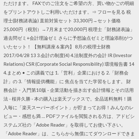
ただけます。 FAXでのご注文をご希望の方、買い物かごの明細
をプリントアウトしご利用いただけます。⇒ フローを見る 税
理士(財務諸表論) 直前対策セット 33,300円→セット価格
25,000円（税別）→7月末まで20,000円 税理士「財務諸表論」
過去問ゼミ+会計理論ゼミ さらに予想論点ゼミと理論添削がつ
いたセット！ 【無料講座＆案内】 8月の税理士財務
2017/04/28 13 3.会計の制度(4) 4.法制度外の会計 IR (Investor
Relations) CSR (Corporate Social Responsibility) 環境報告書 14
4.まとめ • この講義では 1.「営利」企業における 2.「財務会
計」の 3.「情報提供機能」に 焦点を当てた学習をします。 財
務会計・入門第10版 - 企業活動を描き出す会計情報とその活用
法 - 桜井久勝 - 本の購入は楽天ブックスで。全品送料無料！購
入毎に「楽天スーパーポイント」が貯まってお得！みんなのレ
ビュー・感想も満 … PDFファイルを閲覧される方は、アドビシ
ステムズ社の「Adobe Reader」を取得してお使い下さい。
「Adobe Reader」は、こちらから無償にてダウンロードできま