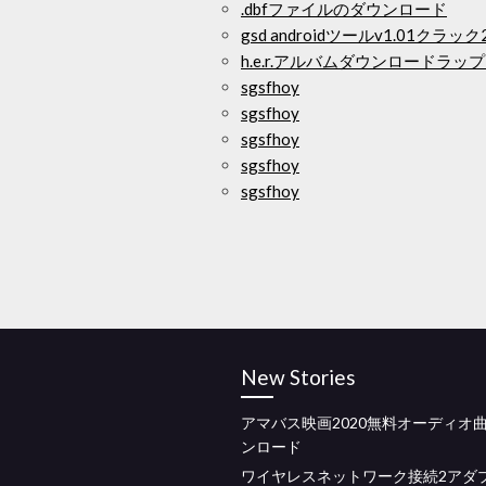
.dbfファイルのダウンロード
gsd androidツールv1.01クラ
h.e.r.アルバムダウンロードラ
sgsfhoy
sgsfhoy
sgsfhoy
sgsfhoy
sgsfhoy
New Stories
アマバス映画2020無料オーディオ
ンロード
ワイヤレスネットワーク接続2アダ