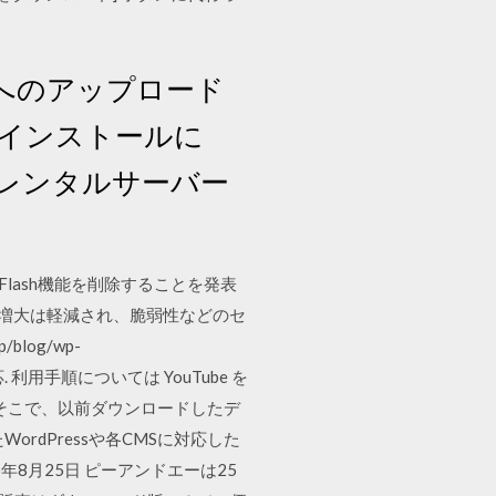
ーへのアップロード
のインストールに
 レンタルサーバー
でにFlash機能を削除することを発表
量の増大は軽減され、脆弱性などのセ
blog/wp-
対応. 利用手順については YouTube を
、 そこで、以前ダウンロードしたデ
dPressや各CMSに対応した
年8月25日 ピーアンドエーは25