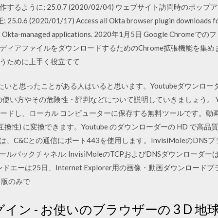
ように; 25.0.7 (2020/02/04) ウェブサイト訪問時のポッ
020/01/17) Access all Okta browser plugin downloads for 
ticate to Okta-managed applications. 2020年1月5日 Googl
ディアファイルをダウンロードするためのChrome拡張機能を集
行うために上手く役立てて
したいと思ったことがある人はいると思います。Youtubeダウンロー
の使い方やその危険性・評判などについて説明していきましょう。 You
ンロードし、ローカル コンピューターに保存する無料ツールです。動画は
との互換性) に変換できます。Youtube のダウンローダーの HD で高品質・高
ーダーは、C&Cとの通信にポート443を使用します。InvisiMoleのD
フォールバックチャネル: InvisiMoleのTCPおよびDNSダウンロー
ンドエーは25日、Internet Explorer用の画像・動画ダウンロ
ド版のみで
プラグイン - お使いのブラウザーの 3 D 地球儀