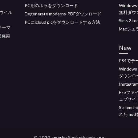
PC用のホラをダウンロード
Window
チウイル
無料ダウ
Degenerate moderns-PDFダウンロード
Sims 2 
PCにicloud picをダウンロードする方法
ドテーマ
Macシエ
開発認
New
PS4で
Windows
ダウンロ
Insta
Exeフ
ェブサイ
Steamc
れたmo
© 2020 americafileskctk.web.app