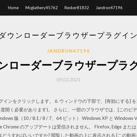
Home
Mcglathery45762
Recker81832
Jandron47196
ダウンローダーブラウザープラグイ
JANDRON47196
ンローダーブラウザープラ
09.02.2021
プラグインをクリックします。 6. ウィンドウの下部で、[有効にする] を
を閉じてから再度開く必要があります)。 さらに、一部のブラウザでは、[このビデ
 Windows 版（10 / 8.1 / 8 / 7、64 ビット） Windows XP と W
Chrome のアップデートは受信されません。 Firefox, Edge または
はどうすればいいですか? 閲覧した動画の上に表示される [この動画