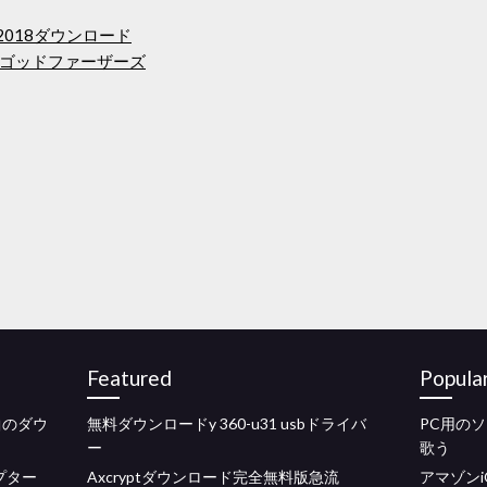
ック2018ダウンロード
ップゴッドファーザーズ
Featured
Popula
曲のダウ
無料ダウンロードy 360-u31 usbドライバ
PC用の
ー
歌う
プター
Axcryptダウンロード完全無料版急流
アマゾンi