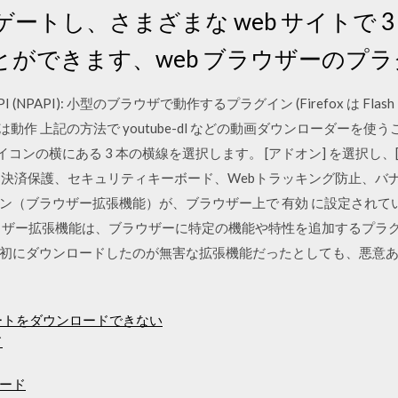
ートし、さまざまな web サイトで 3
とができます、web ブラウザーのプ
in API (NPAPI): 小型のブラウザで動作するプラグイン (Firefox は F
ra では動作 上記の方法で youtube-dl などの動画ダウンローダーを使
 アイコンの横にある 3 本の横線を選択します。 [アドオン] を選択し、
 ネット決済保護、セキュリティキーボード、Webトラッキング防止、
ン（ブラウザー拡張機能）が、ブラウザー上で 有効 に設定されて
ブラウザー拡張機能は、ブラウザーに特定の機能や特性を追加するプラ
初にダウンロードしたのが無害な拡張機能だったとしても、悪意
プデートをダウンロードできない
ド
ロード