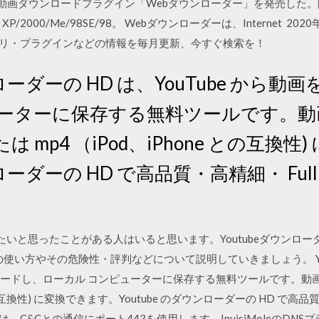
er用の画像・動画ダウンロードプラグイン「Webダウンローダー」を発売
P/2000/Me/98SE/98。 Webダウンローダーは、Internet 2020年4
フト・アプリ・プラグインなどの情報を毎月更新、今すぐ検索を！
ンローダーの HD は、YouTube から
ーターに保存する無料ツールです。動画は
mp4 （iPod、iPhone との互換性
ローダーの HD で高品質・高精細・ FullHD
したいと思ったことがある人はいると思います。Youtubeダウンロー
の使い方やその危険性・評判などについて説明していきましょう。 You
ンロードし、ローカル コンピューターに保存する無料ツールです。動画は
との互換性) に変換できます。Youtube のダウンローダーの HD で高品質・高
ーダーは、C&Cとの通信にポート443を使用します。InvisiMoleのD