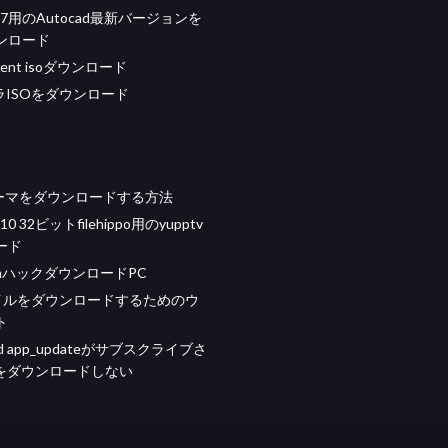
s 7用のAutocad最新バージョンを
ンロード
torent isoダウンロード
ラISOをダウンロード
テーマをダウンロードする方法
 10 32ビットfilehippo用のyupptv
ード
gramハックダウンロードPC
ァイルをダウンロードするためのウ
ト
md app_updateがサブスクライブさ
dをダウンロードしない