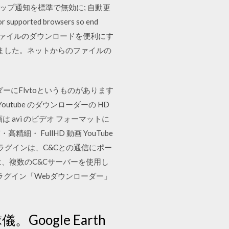
プアップ通知を標準で無効に; 自動更
supported browsers so end
e Chromeでのファイルのダウンロードを便利にす
めました。ネットからのファイルの
ダーにFlvtoというものがあります
tube のダウンローダーの HD
 avi のビデオ フォーマットに
精細・ FullHD 動画 YouTube
NSプラグインは、C&Cとの通信にポー
ダーは、複数のC&Cサーバーを使用し
ードプラグイン「Webダウンローダー」
。Google Earth