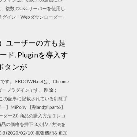
ダーは、複数のC&Cサーバーを使用し
ードプラグイン「Webダウンローダー」
ラ）ユーザーの方も是
 Pluginを導入す
なボタンが
BDOWN.netは、Chrome
ーダープラグインです。 削除：
て、この記事に記載されている削除手
ony 【割and炉.part6】
ダー2.0 商品の購入方法 1.レコ
品の価格を押下 3.支払い方法を
2020/02/10) 拡張機能を追加