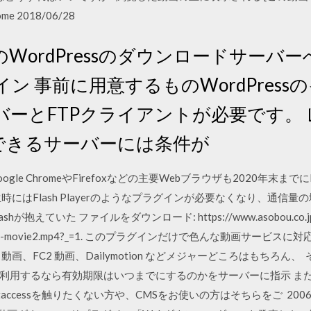
e 2018/06/28
WordPressのダウンロードサーバ
ン 事前に用意するものWordPress
バーとFTPクライアントが必要です。
利用できるサーバーには条件が
oogle ChromeやFirefoxなどの主要Webブラウザも2020年末ま
時にはFlash Playerのようなプラグインが必要なくなり、通信
えていた ファイルをダウンロード: https://www.asobou.co.jp/
0/sample-movie2.mp4?_=1. このプラグインだけで色んな動画サービスに
画、FC2 動画、Dailymotion などメジャーどころはもちろん
用するなら有効期限はいつまでにするのかをサーバーに指示 またWor
accessを触りたくない方や、CMSをお使いの方はそちらをご 2006