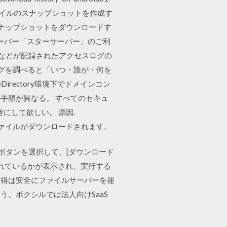
ファイルのスナップショットを作成す
法; スナップショットをダウンロードす
ルサーバー「スターサーバー」のご利
かなどが記録されたアクセスログの
ログを調べると「いつ・誰が・何を
rectory環境下でドメインコン
手順が異なる。 すべてのセキュ
で参考にして欲しい。 原因.
のzipファイルがダウンロードされます。
ツール] ボタンを選択して、[ダウンロード
されているかが表示され、実行する
取得は安全にファイルサーバーを運
。ボクシルでは法人向けSaaS