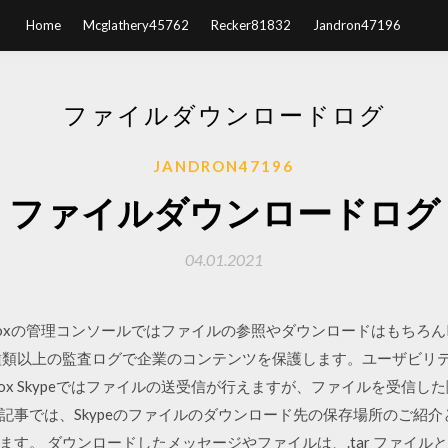
Home
Mcglathery45762
Recker81832
Jandron47196
ファイルダウンロードログ
JANDRON47196
ファイルダウンロードログ
04.01.2021
Boxの管理コンソールではファイルの参照やダウンロードはもちろん
種類以上の監査ログで企業のコンテンツを保護します。ユーザビリ
ox Skypeではファイルの送受信が行えますが、ファイルを受信
記事では、Skypeのファイルのダウンロード先の保存場所のご紹
す。 ダウンロードしたメッセージやファイルは、.tar ファイルとし