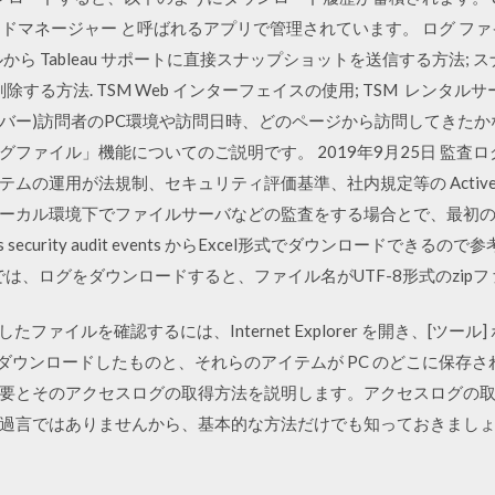
ウンロードマネージャー と呼ばれるアプリで管理されています。 ログ 
 管理ツールから Tableau サポートに直接スナップショットを送信する方
除する方法. TSM Web インターフェイスの使用; TSM レンタ
サーバー)訪問者のPC環境や訪問日時、どのページから訪問してきた
ファイル」機能についてのご説明です。 2019年9月25日 監査
の運用が法規制、セキュリティ評価基準、社内規定等の ActiveDi
ーカル環境下でファイルサーバなどの監査をする場合とで、最初の
security audit events からExcel形式でダウンロードできるの
er1.9.1 以上では、ログをダウンロードすると、ファイル名がUTF-8形式
ウンロードしたファイルを確認するには、Internet Explorer を開き、[
からダウンロードしたものと、それらのアイテムが PC のどこに保存
要とそのアクセスログの取得方法を説明します。アクセスログの
過言ではありませんから、基本的な方法だけでも知っておきましょう