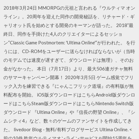
2018年3月24日 MMORPGの元祖と言われる『ウルティマ オン
ライン』。20周年を迎えた同作の開発秘話を、リチャード・ギ
ャリオット氏を始めとする開発のキーマンが語った。 2018”最
終日、同作を手掛けた4人のクリエイターによるセッショ
ン“Classic Game Postmortem: 'Ultima Online'”が行われた。 を行
うには、CD-ROMをユーザーに送らなければならないが（当時
のモデムでは速度が遅すぎて、ダウンロードは無理）、そのお
金がなかった。 本日（7月17日）より、最大506連ガチャ無料
のサマーキャンペーン開幕！ 2020年3月5日 ゲーム感覚でフリ
ック入力を練習できる『にゃんこフリック道場』の有料版が無
料配布を開始。 iOS版ダウンロードはこちらAndroid版ダウンロ
ードはこちらSteam版ダウンロードはこちらNintendo Switch版
ダウンロード 『Ultima Online』や『信長の野望 Online』、『シ
ムシティ4』など、数々のゲームのファンサイトを作成してき
た。 livedoor Blog - 無料/有料ブログサービス Ultima Online. <
前の10件 昨年ウルティマオンラインサービスが開始15周年を