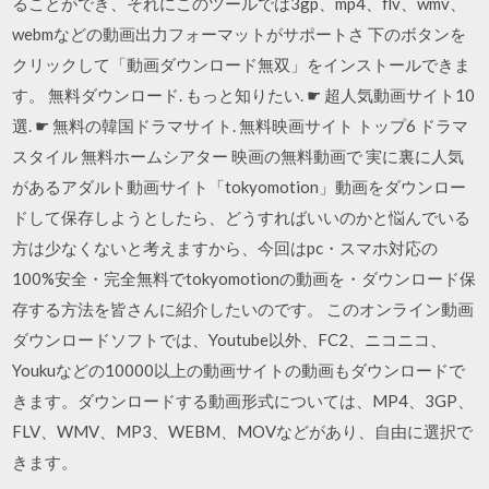
ることができ、それにこのツールでは3gp、mp4、flv、wmv、
webmなどの動画出力フォーマットがサポートさ 下のボタンを
クリックして「動画ダウンロード無双」をインストールできま
す。 無料ダウンロード. もっと知りたい. ☛ 超人気動画サイト10
選. ☛ 無料の韓国ドラマサイト. 無料映画サイト トップ6 ドラマ
スタイル 無料ホームシアター 映画の無料動画で 実に裏に人気
があるアダルト動画サイト「tokyomotion」動画をダウンロー
ドして保存しようとしたら、どうすればいいのかと悩んでいる
方は少なくないと考えますから、今回はpc・スマホ対応の
100%安全・完全無料でtokyomotionの動画を・ダウンロード保
存する方法を皆さんに紹介したいのです。 このオンライン動画
ダウンロードソフトでは、Youtube以外、FC2、ニコニコ、
Youkuなどの10000以上の動画サイトの動画もダウンロードで
きます。ダウンロードする動画形式については、MP4、3GP、
FLV、WMV、MP3、WEBM、MOVなどがあり、自由に選択で
きます。