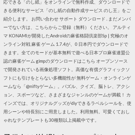
応できる「のし紙」をオンラインで無料作成、ダウンロードで
きる便利なサービス「のし紙の自動作成サービス のし王」をご
紹介します。 お問い合わせ サポート ダウンロード . まだメンバ
ーでない方は、こちらからご登録（無料）ください。 アルティ
マ KONAMIが開発したAndroidの麻雀格闘倶楽部Sp | 究極のオ
ンライン対戦 麻雀 ゲーム 1.7.4が、0 日本円でダウンロードで
きます。全てのモードが基本無料で遊べる日本プロ麻雀連盟公
認の麻雀ゲーム gimpのダウンロードはこちら オープンソース
で開発されている画像処理ソフト。高価な有償グラフィックソ
フトにも引けをとらない多機能性が 無料ゲーム・オンラインゲ
ームなら「@niftyゲーム」。パズル、クイズ、脳トレ、アクシ
ョン、スポーツなど、さまざまなジャンルのゲームが満載！ カ
インズでは、オリジナルグッズがdiyできるラベルシールを、使
用シーンや特長別にご用意しました。利用無料。可愛くておし
ゃれなテンプレートも30種類以上掲載中です。