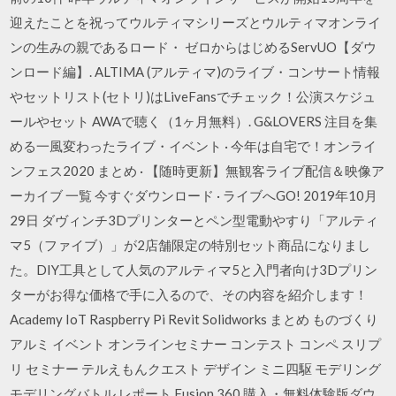
迎えたことを祝ってウルティマシリーズとウルティマオンライ
ンの生みの親であるロード・ ゼロからはじめるServUO【ダウ
ンロード編】. ALTIMA (アルティマ)のライブ・コンサート情報
やセットリスト(セトリ)はLiveFansでチェック！公演スケジュ
ールやセット AWAで聴く（1ヶ月無料）. G&LOVERS 注目を集
める一風変わったライブ・イベント · 今年は自宅で！オンライ
ンフェス2020 まとめ · 【随時更新】無観客ライブ配信＆映像ア
ーカイブ 一覧 今すぐダウンロード · ライブへGO! 2019年10月
29日 ダヴィンチ3Dプリンターとペン型電動やすり「アルティ
マ5（ファイブ）」が2店舗限定の特別セット商品になりまし
た。DIY工具として人気のアルティマ5と入門者向け3Dプリン
ターがお得な価格で手に入るので、その内容を紹介します！
Academy IoT Raspberry Pi Revit Solidworks まとめ ものづくり
アルミ イベント オンラインセミナー コンテスト コンペ スリプ
リ セミナー テルえもんクエスト デザイン ミニ四駆 モデリング
モデリングバトル レポート Fusion 360 購入・無料体験版ダウ