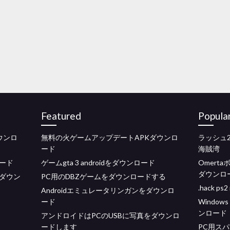
Featured
Popula
ダウンロ
無料の火ゲームアップデートAPKダウンロ
ラッシュ
ード
海賊湾
ード
ゲームgta 3 androidをダウンロード
Omert
ダウンロ
Fダウン
PC用のDBZゲームをダウンロードする
.hack p
Androidエミュレータリンガンをダウンロ
ード
Windows 
ンロード
アンドロイドはPCのUSBに写真をダウンロ
ードします
PC用ス