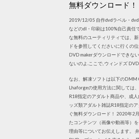
無料ダウンロード！
2019/12/05 自作dvdラベ
などのdl・印刷は100%自己責任で
な無料のユーティリティでは、新
ドを参照してくださいに行くの位置に
DVD makerダウンロードでき
ないのよ.ここで, ウィンドズ D
なお、解凍ソフトは以下のDMM GA
Lhaforgeの使用方法に関し
R18指定のアダルト商品や、成人向
ッズ類アダルト雑誌R18指定の
ぐ無料ダウンロード！ 2020年
たコンテンツ（画像や動画等）を
理由等についてお伝えします。 弁護