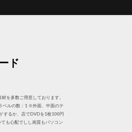
ード
ート素材を多数ご用意しております。
るラベルの数：1 ※外面、中面のテ
ロードするか、店でDVDを1枚100円
いても心配でしし画質もパソコン