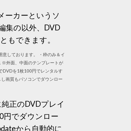
ムービーメーカーというソ
集の以外、DVD
こともできます。
用意しております。 ・枠のみ＆イ
：1 ※外面、中面のテンプレートが
店でDVDを1枚100円でレンタルす
しし画質もパソコンでダウンロー
けに純正のDVDプレイ
00円でダウンロー
dateから自動的に