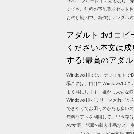
DVD・ブルーレイを売るなら、
くても、無料の宅配買取セットお申
お試し期間中、新作はレンタル対象外です.
アダルト dvd コ
ください.本文は成
する!最高のアダル
Windows10では、デフォル
場合には、自分でWindows1
よく耳にします。確かに大切な映
Windows10がリリースされて
できなくてお困りのかたも多いので
無料ソフトを利用して、思う存分にD
AV女優、話題の新人作品など。
い。 レンタルdvdコピー方法-無料！