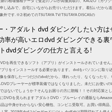
最新の相場価格データで査定のプロが高価買取の、KAUZO（カウ
し込みで、自宅にいながらお売りいただけます。着払いだから送料も無
 ※2:初めてのTSUTAYA TV/TSUTAYA DISCASの
ピー・アダルト dvd ダビングしたい方
功率が高いエロdvd ダビングできる
トdvdダビングの仕方と言える!
トでDVDを再生できるソフト（アプリ）がインストールされていませ
0にアプリをインストールする必要があります。 dvdをパソコンに取
像を保存した一つだけのdvdだから、壊れったり、なくなったり、
からDVDプレーヤーが標準装備ではなくなりました。未だにお使いのWi
はないでしょうか？そんなお困りの方に朗報！！その対応策として、最
VDを見られます アダルトDVD・ブルーレイの通販ならAmazon.
商品は中身がわからない安心梱包、コンビニ受取可。お買い得商品
実.. 2019年dvdコピーガードについ.. dvdfabは期限切れても使