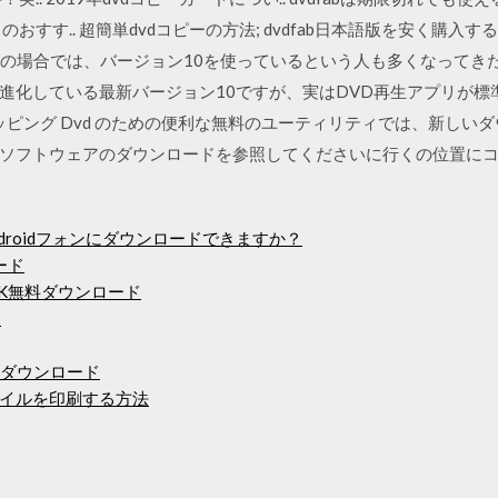
のおすす.. 超簡単dvdコピーの方法; dvdfab日本語版を安く購入す
dows派の場合では、バージョン10を使っているという人も多くなって
進化している最新バージョン10ですが、実はDVD再生アプリが標
er のリッピング Dvd のための便利な無料のユーティリティでは、新し
ソフトウェアのダウンロードを参照してくださいに行くの位置に
ndroidフォンにダウンロードできますか？
ロード
APK無料ダウンロード
ー
ーダウンロード
ァイルを印刷する方法