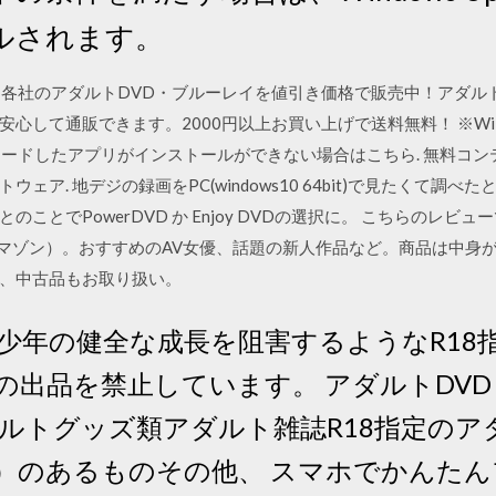
ルされます。
ーカー各社のアダルトDVD・ブルーレイを値引き価格で販売中！アダ
心して通販できます。2000円以上お買い上げで送料無料！ ※Wi
ロードしたアプリがインストールができない場合はこちら. 無料コンテンツ見
 ソフトウェア. 地デジの録画をPC(windows10 64bit)で見たくて
ことでPowerDVD か Enjoy DVDの選択に。 こちらのレビ
.jp（アマゾン）。おすすめのAV女優、話題の新人作品など。商品は中
、中古品もお取り扱い。
少年の健全な成長を阻害するようなR18
品を禁止しています。 アダルトDVD (Bl
ルトグッズ類アダルト雑誌R18指定のア
）のあるものその他、 スマホでかんたん