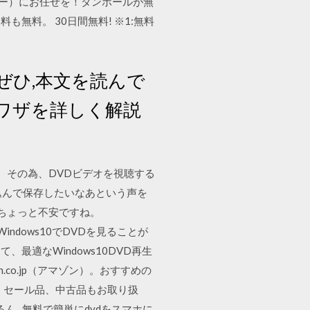
ゾー）にお任せを！ダンボールが無
料。 30日間無料! ※1:無料
はぜひ,本文を読んで
裏ワザを詳しく解説
ん。その為、DVDビデオを視聴する
り込んで保存したいなあという声を
ちょっと不安ですね。
ndows10でDVDを見ることが
適なWindows10DVD再生
co.jp（アマゾン）。おすすめの
、セール品、中古品もお取り扱
えるん.. 無料で簡単にdvdをスマホに