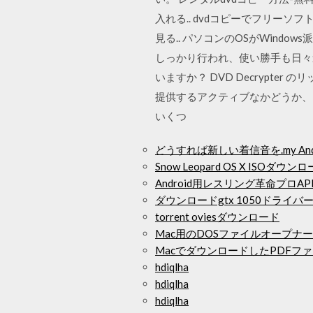
入れる.. dvdコピーでフリーソフト
見る.. パソコンのOSがWin
しっかり行われ、使い勝手も日々
いますか？ DVD Decrypt
提供するアクティブなかどうか、
いくつ
どうすれば新しい着信音を.my A
Snow Leopard OS X ISOダウン
Android用レスリング革命プロ
ダウンロードgtx 1050ドライバ
torrent oviesダウンロード
Mac用のDOSファイルオープナ
MacでダウンロードしたPDFフ
hdiqlha
hdiqlha
hdiqlha