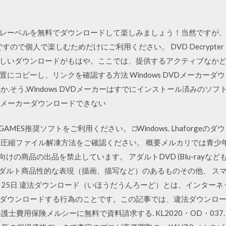
ル・dvdレーベルを無料でダウンロードして楽しみましょう！当然ですが、dvd
すので個人で楽しむためだけにご利用ください。 DVD Decrypter
しいダウンロードがもはや。ここでは、提供するアクティブなか
コピーし、リンクを確認する方法 Windows DVDメーカーダウン
ないか.そう,Windows DVDメーカーはすでにインストール済みのソ
VDメーカーダウンロードできない
MES推奨ソフトをご利用ください。 □Windows. Lhaforge
ては、圧縮ファイル解凍方法をご確認ください。 概要メルカリでは青
けの商品の出品を禁止しています。 アダルトDVD (Blu-rayな
アダルト商品性的な表現（描画、描写など）のあるものその他、 スマ
2月25日 違法ダウンロード（いほうだうんろーど）とは、インター
ダウンロードする行為のことです。この記事では、違法ダウンロ
士費用保険メルシーに無料で資料請求する. KL2020・OD・037