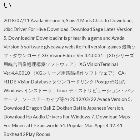
い
2018/07/11 Avada Version 5, Sims 4 Mods Click To Download,
Jdbc Driver For Hive Download, Download Sage Lates Version
5. Download.hr Download.hr is primarily a game and Avada
Version 5 software giveaway website.Full version games 最新ソ
フトダウンロード XG VisionEditor Ver.4.4.0031 （XGシリーズ
用統合画像処理構築ソフトウェア） XG VisionTerminal
Ver.4.4.0010 （XGシリーズ用遠隔操作ソフトウェア） CA-
H1DB VisionDatabase ダウンロードリンク PostgreSQLの
Windows インストーラ、Linux ディストリビューション・パッ
ケージ、ソースアーカイブ等の 2019/03/29 Avada Version 5,
Download Dragon Ball Z Dokkan Battle Japanese Version,
Download Hp Audio Drivers For Windows 7, Download Maps
For Minecraft Pe .mcworld 54. Popular Mac Apps 4 42. 41
Boxhead 2Play Rooms