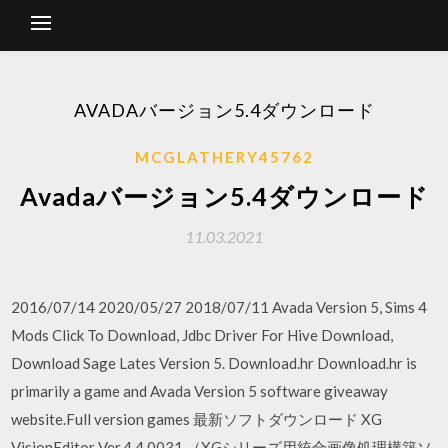
AVADAバージョン5.4ダウンロード
MCGLATHERY45762
Avadaバージョン5.4ダウンロード
11.03.2021
2016/07/14 2020/05/27 2018/07/11 Avada Version 5, Sims 4
Mods Click To Download, Jdbc Driver For Hive Download,
Download Sage Lates Version 5. Download.hr Download.hr is
primarily a game and Avada Version 5 software giveaway
website.Full version games 最新ソフトダウンロード XG
VisionEditor Ver.4.4.0031 （XGシリーズ用統合画像処理構築ソ