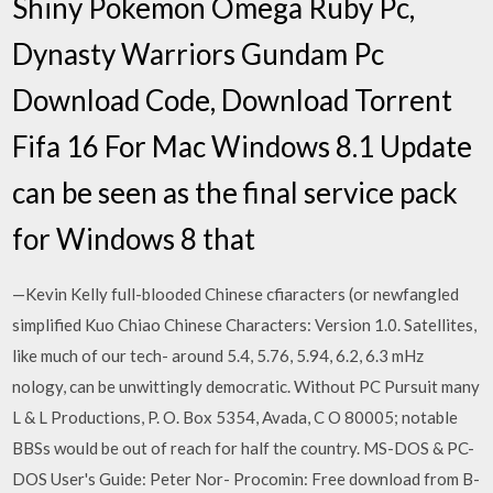
Shiny Pokemon Omega Ruby Pc,
Dynasty Warriors Gundam Pc
Download Code, Download Torrent
Fifa 16 For Mac Windows 8.1 Update
can be seen as the final service pack
for Windows 8 that
—Kevin Kelly full-blooded Chinese cfiaracters (or newfangled
simplified Kuo Chiao Chinese Characters: Version 1.0. Satellites,
like much of our tech- around 5.4, 5.76, 5.94, 6.2, 6.3 mHz
nology, can be unwittingly democratic. Without PC Pursuit many
L & L Productions, P. O. Box 5354, Avada, C O 80005; notable
BBSs would be out of reach for half the country. MS-DOS & PC-
DOS User's Guide: Peter Nor- Procomin: Free download from B-