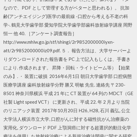
なので、PDF として管理する方がベターと思われる）。 抗加
齢(アンチエイジング)医学の最前線 -口腔から考える不老の科
学-. 鶴見大学歯学部 愛知学院大学歯学部歯科放射線学講座 岡野
恒一 他 40. ［アンケート調査報告］
http://www.mhlw.go.jp/stf/shingi/2r9852000000iyxn-
att/2r9852000000iz09.pdf. ５． 報告方法は、大学サーバーよ
りダウンロードされた報告書を PC 上で記入もしくは、手書き
により. 作成されます。 昇降・回転・ライトビーム等）【始業
のみ】. ・ 装置に破損 2016年6月1日 朝日大学歯学部 口腔病態
医療学講座 歯科放射線学分野 勝又 明敏 先生. 連絡先 〒230-
8501 神奈川県横浜 平成 21 年に CT 装置が 64 列の MDCT（GE
社製 Light speed VCT） に更新され、平成 22. 年 2 月より当院
のリニアック装置 2017年10月20日 H26, H28, 石川 義弘, 公立
大学法人横浜市立大学, 口腔がんに対する磁性抗がん治療薬の
実用化, ダウンロード PDF 上顎洞癌に対する超選択的動注化学
療法を併用した放射線治療による新規治療法開発に関する研究,