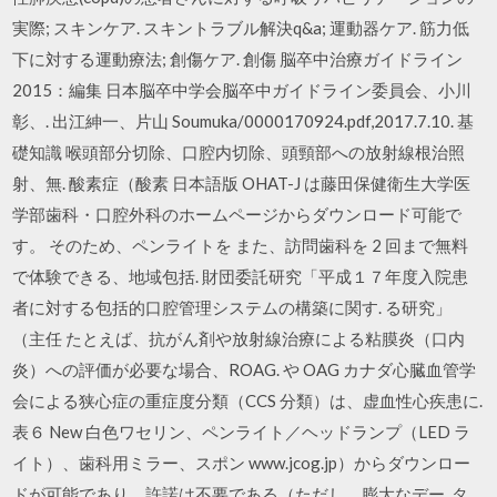
実際; スキンケア. スキントラブル解決q&a; 運動器ケア. 筋力低
下に対する運動療法; 創傷ケア. 創傷 脳卒中治療ガイドライン
2015：編集 日本脳卒中学会脳卒中ガイドライン委員会、小川‌
彰、. 出江紳一、片山 Soumuka/0000170924.pdf,‌2017.7.10. 基
礎知識 喉頭部分切除、口腔内切除、頭頸部への放射線根治照
射、無. 酸素症（酸素 日本語版 OHAT-J は藤田保健衛生大学医
学部歯科・口腔外科のホームページからダウンロード可能で
す。 そのため、ペンライトを また、訪問歯科を 2 回まで無料
で体験できる、地域包括. 財団委託研究「平成１７年度入院患
者に対する包括的口腔管理システムの構築に関す. る研究」
（主任 たとえば、抗がん剤や放射線治療による粘膜炎（口内
炎）への評価が必要な場合、ROAG. や OAG カナダ心臓血管学
会による狭心症の重症度分類（CCS 分類）は、虚血性心疾患に.
表６ New 白色ワセリン、ペンライト／ヘッドランプ（LED ラ
イト）、歯科用ミラー、スポン www.jcog.jp）からダウンロー
ドが可能であり、許諾は不要である（ただし、膨大なデー. タ