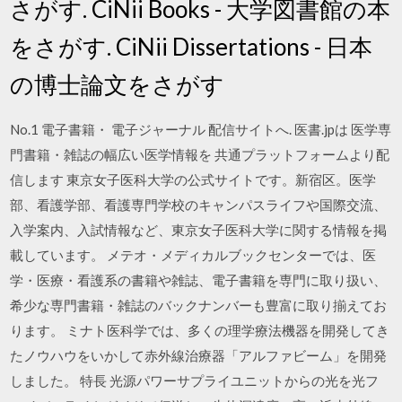
さがす. CiNii Books - 大学図書館の本
をさがす. CiNii Dissertations - 日本
の博士論文をさがす
No.1 電子書籍・ 電子ジャーナル 配信サイトへ. 医書.jpは 医学専
門書籍・雑誌の幅広い医学情報を 共通プラットフォームより配
信します 東京女子医科大学の公式サイトです。新宿区。医学
部、看護学部、看護専門学校のキャンパスライフや国際交流、
入学案内、入試情報など、東京女子医科大学に関する情報を掲
載しています。 メテオ・メディカルブックセンターでは、医
学・医療・看護系の書籍や雑誌、電子書籍を専門に取り扱い、
希少な専門書籍・雑誌のバックナンバーも豊富に取り揃えてお
ります。 ミナト医科学では、多くの理学療法機器を開発してき
たノウハウをいかして赤外線治療器「アルファビーム」を開発
しました。 特長 光源パワーサプライユニットからの光を光フ