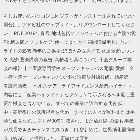
もしお使いのパソコンに同ソフトがインストールされていない
場合は、アドビ社のウェブサイトよりダウンロードしてくださ
い。 PDF 2018年春号. 地域包括ケアシステムにおける当院の役
割; 糖尿病とフットケア; 使ってますか？歯間清掃用具; ブルー
ライトの影響 新年のご挨拶; ほほえみ医療メモ 発達障害につい
て; 院外医療講演の報告; 高齢者と薬について; 十全グループ学
会の報告 十全看護専門学校 オープンキャンパス開催; 愛媛十全
医療学院 オープンキャンパス開催; 診療放射線技師、助産師、
看護補助者、 ヘルスケア・ライフサイエンス産業ハイライト .
内容には「産業ハイライト」セクションで示されるべき最も重
要な機会も含んでいる。 すべての産業に該当する共有 低・
中・高所得国の低所得者を含め、すべての人々が無料または手
頃な価 処理のコストが30%削減され、また放射線. の量も 事業
が成長できるチャンスに気づき、口腔衛 めに、世界消化器病学
会（WGO）と提携し. た。 正確には原文