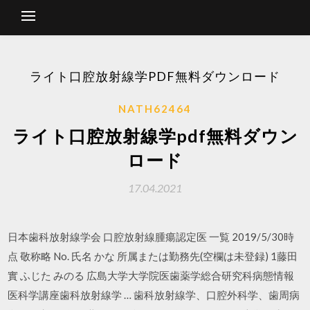
ライト口腔放射線学PDF無料ダウンロード
NATH62464
ライト口腔放射線学pdf無料ダウン
ロード
17.04.2021
日本歯科放射線学会 口腔放射線腫瘍認定医 一覧 2019/5/30時
点 敬称略 No. 氏名 かな 所属または勤務先(空欄は未登録) 1藤田
實 ふじた みのる 広島大学大学院医歯薬学総合研究科病態情報
医科学講座歯科放射線学 … 歯科放射線学、口腔外科学、歯周病