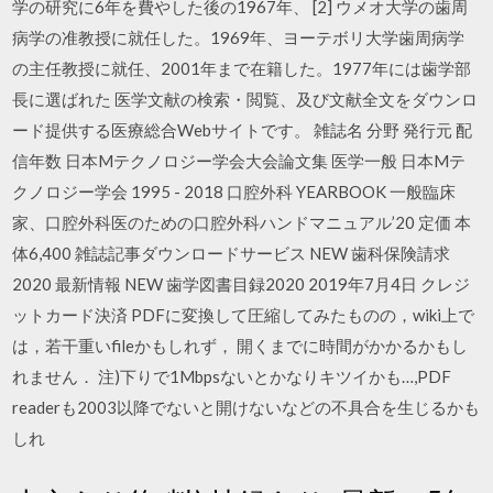
学の研究に6年を費やした後の1967年、 [2] ウメオ大学の歯周
病学の准教授に就任した。1969年、ヨーテボリ大学歯周病学
の主任教授に就任、2001年まで在籍した。1977年には歯学部
長に選ばれた 医学文献の検索・閲覧、及び文献全文をダウンロ
ード提供する医療総合Webサイトです。 雑誌名 分野 発行元 配
信年数 日本Mテクノロジー学会大会論文集 医学一般 日本Mテ
クノロジー学会 1995 - 2018 口腔外科 YEARBOOK 一般臨床
家、口腔外科医のための口腔外科ハンドマニュアル’20 定価 本
体6,400 雑誌記事ダウンロードサービス NEW 歯科保険請求
2020 最新情報 NEW 歯学図書目録2020 2019年7月4日 クレジ
ットカード決済 PDFに変換して圧縮してみたものの，wiki上で
は，若干重いfileかもしれず， 開くまでに時間がかかるかもし
れません． 注)下りで1Mbpsないとかなりキツイかも…,PDF
readerも2003以降でないと開けないなどの不具合を生じるかも
しれ