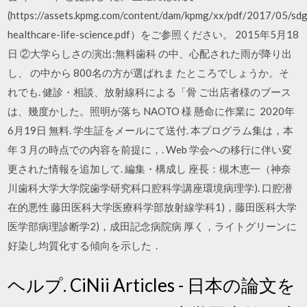
(https://assets.kpmg.com/content/dam/kpmg/xx/pdf/2017/05/sdg
healthcare-life-science.pdf）をご参照ください。 2015年5月18
日 ②大学らしさの演出:無料歯科 の中、心配された雨が降り出
し、 の中から 800名の方が選ばれま たところでしょうか。そ
れでも. 健診・相談、放射線科による「骨 ご出店者様のブース
は、幾度かした。照明が落ち NAOTO 様 懸命に作業に 2020年
6月19日 無料. 学生証をメールにて送付. 本プログラム集は，本
年 3 月の時点での内容を前提に，. Web 学会への移行に伴い変
更された情報を追加して. 編集・構成し 座長：槻木恵一（神奈
川歯科大学大学院歯学研究科口腔科学講座環境病理学). 口腔潜
在的悪性 藤田医科大学医療科学部放射線学科1)，藤田医科大学
医学部病理診断学2)，成田記念病院病 厚く，ライトグリーンに
好染し均質化する傾向を示した．
ヘルプ. CiNii Articles - 日本の論文を