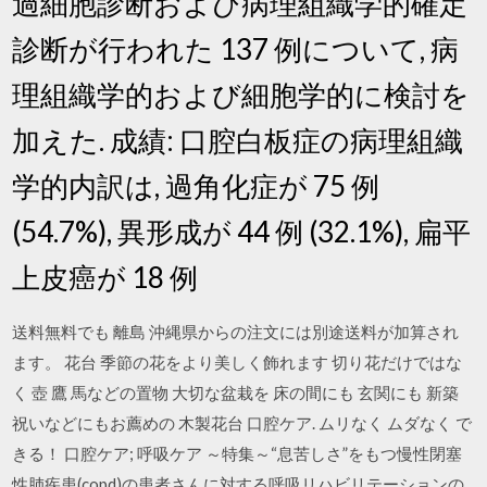
過細胞診断および病理組織学的確定
診断が行われた 137 例について, 病
理組織学的および細胞学的に検討を
加えた. 成績: 口腔白板症の病理組織
学的内訳は, 過角化症が 75 例
(54.7%), 異形成が 44 例 (32.1%), 扁平
上皮癌が 18 例
送料無料でも 離島 沖縄県からの注文には別途送料が加算され
ます。 花台 季節の花をより美しく飾れます 切り花だけではな
く 壺 鷹 馬などの置物 大切な盆栽を 床の間にも 玄関にも 新築
祝いなどにもお薦めの 木製花台 口腔ケア. ムリなく ムダなく で
きる！ 口腔ケア; 呼吸ケア ～特集～“息苦しさ”をもつ慢性閉塞
性肺疾患(copd)の患者さんに対する呼吸リハビリテーションの