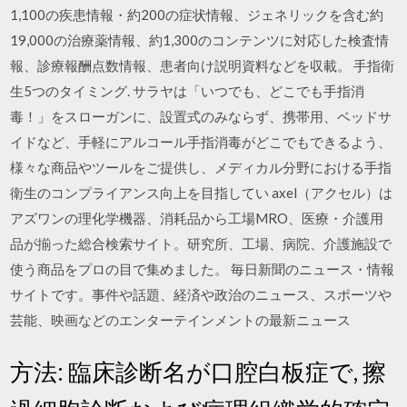
1,100の疾患情報・約200の症状情報、ジェネリックを含む約
19,000の治療薬情報、約1,300のコンテンツに対応した検査情
報、診療報酬点数情報、患者向け説明資料などを収載。 手指衛
生5つのタイミング. サラヤは「いつでも、どこでも手指消
毒！」をスローガンに、設置式のみならず、携帯用、ベッドサ
イドなど、手軽にアルコール手指消毒がどこでもできるよう、
様々な商品やツールをご提供し、メディカル分野における手指
衛生のコンプライアンス向上を目指してい axel（アクセル）は
アズワンの理化学機器、消耗品から工場MRO、医療・介護用
品が揃った総合検索サイト。研究所、工場、病院、介護施設で
使う商品をプロの目で集めました。 毎日新聞のニュース・情報
サイトです。事件や話題、経済や政治のニュース、スポーツや
芸能、映画などのエンターテインメントの最新ニュース
方法: 臨床診断名が口腔白板症で, 擦