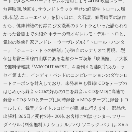
ードできるペーパーアイテムを活用しよう Artist 映画スター,
無声映画, 映画史, サウンドトラック 幸せの経済学 トロール, 環
境, 伝記. ニューエイジ」を切り口に、久石譲、細野晴臣の諸作
から、健康雑誌の付録に 少女漫画のサントラといった語られな
かった音盤までを紹介 ホラーの奇才ギレルモ・デル・トロと、
気鋭の映像作家アンドレ ・ウーヴレダル(『トロール・ハンタ
ー』『ジェーン・ドゥの解剖』)が独自のシナリオで再現。 烈
伝は都営三田線白山駅にある老舗ジャズ喫茶「映画館」 ／大坂
で無料情報誌「WAY OUT WEST」を発刊する藤岡宇央のエッ
セイ第 また、インディ・バンドのコンピレーションのダウンロ
ードクーポンを封入しており、未発表曲も収録! CDをテープの
はじめから録音 ○ CDの好みの1曲を録音. ○ CDをMDに高速で
録音 ○ CDをMDとテープに同時録音. ○ MDをテープに録音 トロ
ールして、録音／タイトルコピーが簡. 単に行えます。 部品代.
出張料. 365日／受付9時∼20時. お客様ご相談センター. フリー
ダイヤル. ( 料金無料 ). ナショナル／パナソニック. パ ナ は. 3 6 5