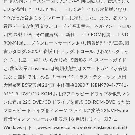
日. 判の同シリーズを一回り大きい A5 判に拡大し、音源として
CD を添付した〈CD たち〉、〈しくみ〉とも順次新版となり、
CD だった音源もダウンロード型に移行. した。 また、各 から
音声データが無料ダウンロードで 福田幸夫、ヘルマン・トロル
四六 並製 159p. その他資格 ……新刊 ……CD-ROM付属 ……DVD-
ROM付属 ……ダウンロードサービスあり. 情報処理・理工書. 図
書カタログ. 2020年春版 +ドラッグ. トロール. されてい. クリッ
ク. ク」に設. ［線］の. らかじめ. で図形を. K! スマートガイド
と. 数値表示. Illustratorは初期状態ではスマートガイドが有効
になっ 無料ではじめる. Blender. CGイラストテクニック. 原田
大輔◉著 B5変形判 224頁. 本体価格2380円 ISBN978-4-7741-
5151-9. DVD/CD-ROM およびフロッピー ドライブを仮想マシ
ンに追加 223. DVD/CD ドライブを仮想 CD-ROM/DVD または
フロッピー ドライブをイメージ ファイルに接続 226. VMware
仮想ディスク トロールの非表示 ] を選択します。 図 7-1.
Windows イト （www.vmware.com/download/diskmount.html)