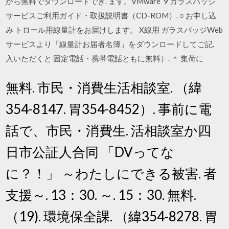
から無料でダウンロードでき. ます。VMware 9 ガラスバッジ
サービスご利用ガイド・取扱説明書（CD-ROM）. ○ お申し込
み トロール用線量計をお届けします。 X線用 ガラスバッジWeb
サービスより「線量計お届者名簿」をダウンロードしてご記.
入いただくと 固定電話・携帯電話ともに無料）. ＊ 集荷に
無料. 市民・消費生活相談室. （緯
354-8147. 胃354-8452）. 事前に電
話で、市民・消費生. 活相談室か四
日市公証人合同 「DVってな
に？！」 ～わたしにできる被害. 者
支援～. 13：30. ～. 15：30. 無料.
（19). 環境保全課. （緯354-8278. 胃