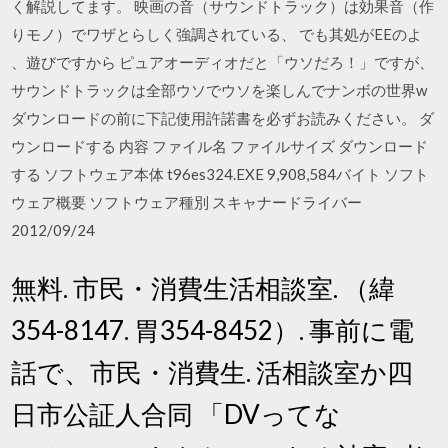
く解説してます。 映画の音（サウンドトラック）は効果音（作
りモノ）でワザとらしく強調されている、 でも其処がEEのよ
、遊びですから ピュアオーディオだと「ウソだろ！」ですが、
サウンドトラックは全部ウソでウソを楽しんでナンボの世界w
ダウンロードの前に下記使用許諾書を必ずお読みください。 ダ
ウンロードする 内容 ファイル名 ファイルサイズ ダウンロード
する ソフトウェア本体 t96es324.EXE 9,908,584バイト ソフト
ウェア概要 ソフトウェア種別 スキャナードライバー
2012/09/24
無料. 市民・消費生活相談室. （緯
354-8147. 胃354-8452）. 事前に電
話で、市民・消費生. 活相談室か四
日市公証人合同 「DVってな