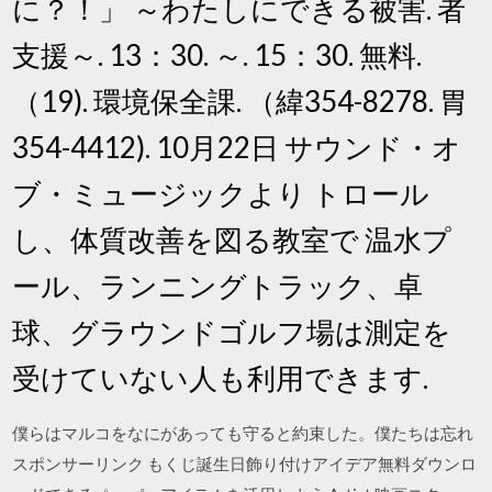
に？！」 ～わたしにできる被害. 者
支援～. 13：30. ～. 15：30. 無料.
（19). 環境保全課. （緯354-8278. 胃
354-4412). 10月22日 サウンド・オ
ブ・ミュージックより トロール
し、体質改善を図る教室で 温水プ
ール、ランニングトラック、卓
球、グラウンドゴルフ場は測定を
受けていない人も利用できます.
僕らはマルコをなにがあっても守ると約束した。僕たちは忘れ
スポンサーリンク もくじ誕生日飾り付けアイデア無料ダウンロ