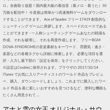
ロ」全曲取り放題！国内最大級の着信音（着メロ・着うた）50
万曲を配信中！ 今直接は簡単かつ高速無料ゲームをダウンロー
ドすることができます。 Ace of Spades フリー 17419 創造的な
シューティング ゲームに挨拶します。スペードのエースである
ことができます - 一人称シューティング ゲームあなたの戦場を
作成、それを破壊し、それを再度作成します。 フリーBGM
DOVA-SYNDROMEの音楽素材をキーワード、雰囲気・速さ・
楽器などの各種タグから詳細に検索します。 必要な項目を選
択・入力し最下部の「設定を保存」をクリックしてください。
※設定はCookieに保存されます。ブラウザの 2017/10/14
iTunes でお気に入りアーティストのワールド 作品をプレビュ
ー、購入、ダウンロードしましょう。これまでに購入したワー
ルド 作品を基に新しいおすすめを見つけるなど、便利な機能も
たくさん用意されて …
アナと雪の女王 オリジナル・サウ