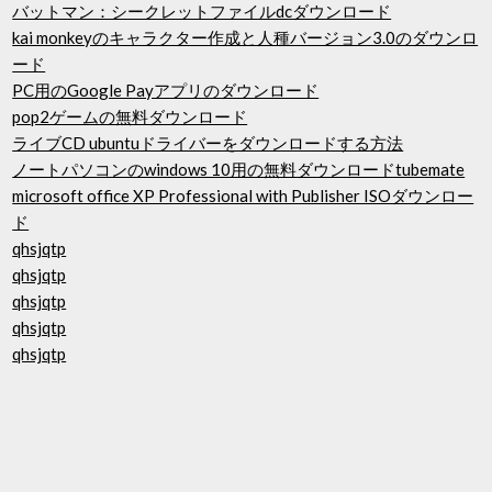
バットマン：シークレットファイルdcダウンロード
kai monkeyのキャラクター作成と人種バージョン3.0のダウンロ
ード
PC用のGoogle Payアプリのダウンロード
pop2ゲームの無料ダウンロード
ライブCD ubuntuドライバーをダウンロードする方法
ノートパソコンのwindows 10用の無料ダウンロードtubemate
microsoft office XP Professional with Publisher ISOダウンロー
ド
qhsjqtp
qhsjqtp
qhsjqtp
qhsjqtp
qhsjqtp