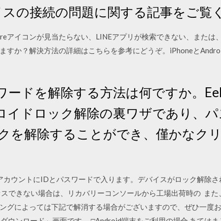
 デバイスの接続の問題に関する記事をご覧
30 App Storeアイコンが見当たらない、LINEアプリが検索できない、ま
？解決方法の詳細はこちらを参考にどうぞ。iPhoneとAndroid両
ドを解除する方法は何ですか。EelPhon
ロイドロック解除の裏ワザであり、パ
のロックを解除することができ、僅かなク
e アカウントにIDとパスワードで入ります。デバイスがロック解除
セスできない場合は、リカバリーコンソールから工場出荷時の ま
ングによっては下記で解消する場合がございますので、ぜひ一度お
「ダウンロード」画面です。 □Android端末をご利用の場合 あて