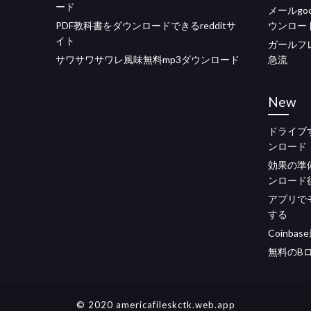
ード
メールgo
PDF教科書をダウンロードできるredditサ
ウンロー
イト
ガールフレ
サワサワサワレ風味無料mp3ダウンロード
急流
New
ドライブする
ンロード
効果の準
ンロード
アプリで
する
Coinb
無料のB
© 2020 americafileskctk.web.app