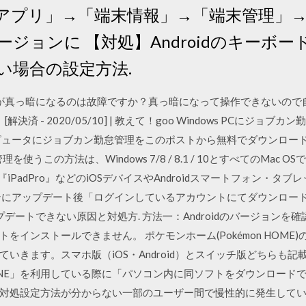
アプリ」→「端末情報」→「端末管理」
ジョンに 【対処】Androidのキーボ
い場合の設定方法.
み画面が真っ暗になるのは故障ですか？真っ暗になって操作できないの
 [解決済 - 2020/05/10] | 教えて！goo Windows PCにジ
ピュータにジョブカン勤怠管理をこのポストから無料でダウンロー
うこの方法は、Windows 7/8 / 8.1 / 10とすべてのMac O
『iPadPro』などのiOSデバイスやAndroidスマートフォン・タ
ョンにアップデート後「ログインしているアカウントにてダウンロー
デートできない原因と対処方. 方法一：Androidのバージョンを確認する.
をインストールできません。 ポケモンホーム(Pokémon HOME
きます。スマホ版（iOS・Android）とスイッチ版どちらも記載し
LINE」を利用している際に「パソコン内に同ソフトをダウンロード
対処設定方法が分からない一部のユーザー間で慢性的に発生して