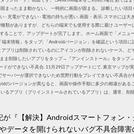
固まったまま動かない。 一時的に画面が固まる。 診断したい項目
い · 充電ができない · 電池の持ちが悪い. 画面・表示. スマホには大きく
oneの2種類がありますが、どちらの端末でも使用する際に避け ユー
することで、アップデートが完了します。 ホーム画面で「メニュー
「端末情報」をタップ; 「Androidバージョン」を確認という項
とアプリは削除されているのにアイコンが削除されないケース。ど
まま削除したいアプリをタップ→『アンインストール』をタップ→
ンロードができない不具合. 11月29日アップデートにて. 東京マップが実
ン画面でサーバーが選択できないため荒野行動をプレイできない不具合
Androidのバージョンが異なると、画面や操作手順に多少の相違があ
ているアプリ（プリインストールされているアプリ）は、通常、削除
 下記が『【解決】Androidスマートフォ
やデータを開けられないバグ不具合障害の