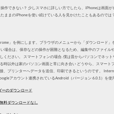
タッチ操作できない？ 少しスマホに詳しい方でしたら、iPhoneは画
たままのiPhoneを使い続けている人を見かけたこともあるのでは
gle Chrome」を例にします。ブラウザのメニューから「ダウンロー
ない場合は、保存などの操作が困難となるため、編集中のファイル
しください。 スマートフォンの場合. 僕は昔からパソコンでネッ
る時以外は家のパソコン画面と常に向き合い どうやら、スマート
リンターへデータを送信、印刷できるというのです。 Internet Exp
gleアカウント連携されているAndroid（バージョン 6.0.1）を
ンダーのダウンロード
無料ダウンロードなし