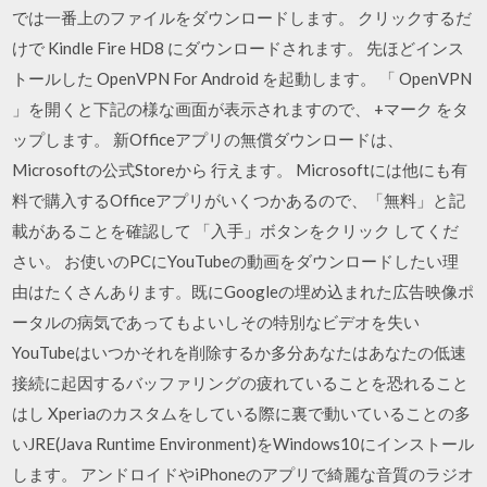
では一番上のファイルをダウンロードします。 クリックするだ
けで Kindle Fire HD8 にダウンロードされます。 先ほどインス
トールした OpenVPN For Android を起動します。 「 OpenVPN
」を開くと下記の様な画面が表示されますので、 +マーク をタ
ップします。 新Officeアプリの無償ダウンロードは、
Microsoftの公式Storeから 行えます。 Microsoftには他にも有
料で購入するOfficeアプリがいくつかあるので、「無料」と記
載があることを確認して 「入手」ボタンをクリック してくだ
さい。 お使いのPCにYouTubeの動画をダウンロードしたい理
由はたくさんあります。既にGoogleの埋め込まれた広告映像ポ
ータルの病気であってもよいしその特別なビデオを失い
YouTubeはいつかそれを削除するか多分あなたはあなたの低速
接続に起因するバッファリングの疲れていることを恐れること
はし Xperiaのカスタムをしている際に裏で動いていることの多
いJRE(Java Runtime Environment)をWindows10にインストール
します。 アンドロイドやiPhoneのアプリで綺麗な音質のラジオ