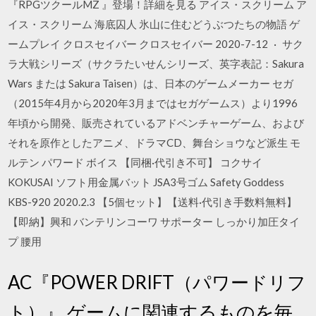
『RPGツクールMZ 』登場！詳細を見る アイス・スクリーム ア
イス・スクリーム 海底囚人 氷山に住むどうぶつたちの物語 ゲ
ームプレイ クロスセイバー クロスセイバー 2020-7-12 · サク
ラ大戦シリーズ（サクラたいせんシリーズ、英字表記：Sakura
Wars または Sakura Taisen）は、日本のゲームメーカー セガ
（2015年4月から2020年3月まではセガゲームス）より1996
年頃から開発、販売されているアドベンチャーゲーム、および
それを原作としたアニメ、ドラマCD、舞台ショウなど派生 モ
ルテン パワード ボイス 【同梱·代引き不可】 コクサイ
KOKUSAI ソフト用金属バット JSA3号ゴム Safety Goddess
KBS-920 2020.2.3 【5個セット】【送料·代引き手数料無料】
【即納】興和 バンテリンコーワ サポーター しっかり加圧タイ
プ 腰用
AC『POWER DRIFT（パワードリフ
ト）』,ゲームに関連するものを毎