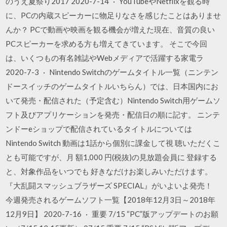
のうえ夏祭り2017 2020-7-14 · YouTubeやNetflixを観る時
に、PCの内蔵スピーカーに物足りなさを感じたことはありませ
んか？ PCで動画や映画を観る機会が増えた現在、音質の良い
PCスピーカーを求める方も増えてきています。 そこで今回
は、いくつもの有名雑誌やWebメディアで活躍する家電ラ
2020-7-3 · Nintendo Switchのゲームタイトル一覧（ニンテン
ドースイッチのゲームタイトルいちらん）では、日本国内にお
いて発売・配信された（予定含む）Nintendo Switch用ゲームソ
フト及びアプリケーションを発売・配信日の順に記す。 ニンテ
ンドーeショップで配信されているタイトルについては
Nintendo Switch 動画は1話から個別に課金して視 聴いただくこ
とも可能ですが、月 額1,000 円(税抜)の見放題会員に 登録する
と、対象作品をいつでも 好きなだけお楽しみいただけます。
『大乱闘スマッシュブラザーズ SPECIAL』がいよいよ発売！
今週発売されるゲームソフト一覧【2018年12月3日～2018年
12月9日】 2020-7-16 · 重要 7/15 “PC”版アップデートのお願