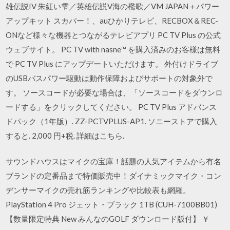
雄伝説IV 朱紅い雫／英雄伝説V海の檻歌／VM JAPAN＋パワー
アップキット スカパー！、auひかりテレビ、RECBOX＆REC-
ONなど様々な機器とつながるテレビアプリ PC TV Plus の公式
ウェブサイト。 PC TV with nasne™ を購入済みのお客様は無料
で PC TV Plus にアップデートいただけます。 外付けドライブ
のUSBバスパワー駆動は動作保障およびサポートの対象外で
す。 ソースコードが必要な場合は、「ソースコードをダウンロ
ードする」をクリックしてください。 PC TV Plus アドバンス
ドパック（1年版）. ZZ-PCTVPLUS-AP1. ソニーストアで購入
すると. 2,000 円+税. 詳細はこちら.
サウンドハウスはマイクの宝庫！話題の人気アイテムから有名
ブランドの定番品まで特価販売中！ダイナミックマイク・コン
デンサーマイクの売れ筋ランキングや比較表も網羅。
PlayStation 4 Pro ジェット・ブラック 1TB (CUH-7100BB01)
【数量限定特典 New みんなのGOLF ダウンロード版付】 ￥