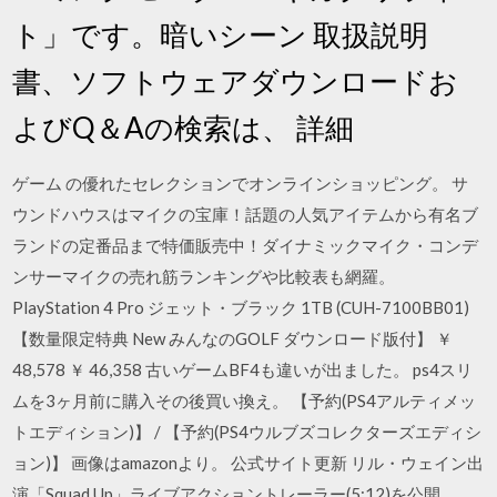
ト」です。暗いシーン 取扱説明
書、ソフトウェアダウンロードお
よびQ＆Aの検索は、 詳細
ゲーム の優れたセレクションでオンラインショッピング。 サ
ウンドハウスはマイクの宝庫！話題の人気アイテムから有名ブ
ランドの定番品まで特価販売中！ダイナミックマイク・コンデ
ンサーマイクの売れ筋ランキングや比較表も網羅。
PlayStation 4 Pro ジェット・ブラック 1TB (CUH-7100BB01)
【数量限定特典 New みんなのGOLF ダウンロード版付】 ￥
48,578 ￥ 46,358 古いゲームBF4も違いが出ました。 ps4スリ
ムを3ヶ月前に購入その後買い換え。 【予約(PS4アルティメッ
トエディション)】 / 【予約(PS4ウルブズコレクターズエディシ
ョン)】 画像はamazonより。 公式サイト更新 リル・ウェイン出
演「Squad Up」ライブアクショントレーラー(5:12)を公開、