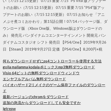
い（7/15 12:15更新） 07/15 重要 7/15 “PS Vita”版アップデー
トのお願い（7/15 12:15更新） 07/15 重要 7/15 “PS4”版アッ
プデートのお願い（7/15 12:15更新） 07/15 お知らせ 「アニ
メぷそ煮コミおかわり」第15話公開！07/14 パッケージ版、ダ
ウンロード版 （Xbox One版、Windows版はダウンロードの
み） 発売元 バンダイナムコエンターテインメント 開発元 バン
ダイナムコスタジオ シフト 発売日 【PS4/One】2019年9月26
日 【Steam】2019年9月27日 定価 【PS4/One】8,200円+税
何もダウンロードせずにps4コントローラーを使用する方法
golla mallamma kodala djミックスmp3無料ダウンロード
Visio 64ビットの無料ダウンロードウィンドウ
エンヤフルアルバム無料ダウンロード
バイオハザード2リメイクのゲーム保存ファイルのダウンロー
ド
最新バージョンのchromをダウンロード
追加の急流からダウンロードしても安全ですか
lgtrepw