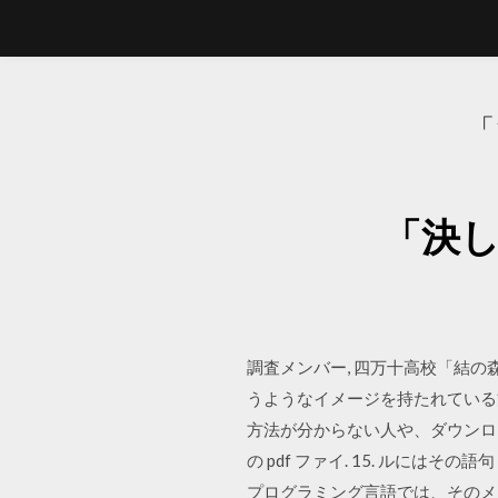
「
「決し
調査メンバー, 四万十高校「結
うようなイメージを持たれている
方法が分からない人や、ダウンロ
の pdf ファイ. 15. ルには
プログラミング言語では、そのメ