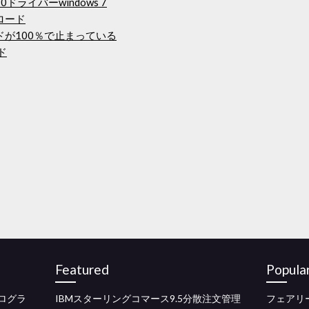
290ドライバーwindows 7
ロード
ードが100％で止まっている
ード
Featured
Popula
ログラ
IBMスターリングコマース9.5分散注文管理
フェアリ