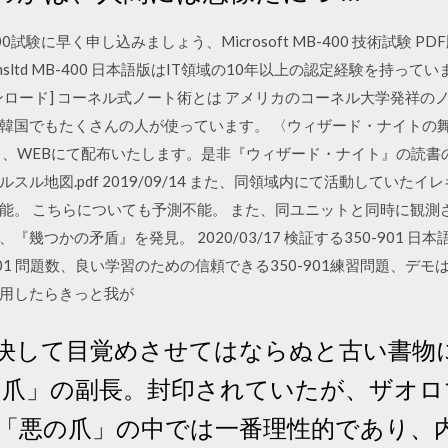
試験に早く申し込みましょう、Microsoft MB-400 技術試験 
eamsltd MB-400 日本語版はIT領域の10年以上の認定経験を持
ンロード] コーネル式ノート術とは アメリカのコーネル大学発祥の
韓国でもたくさんの人が使っています。 〈ウィザード・ナイトの
り、WEBにて配布いたします。是非『ウィザード・ナイト』の読書
ル地図.pdf 2019/09/14 また、同領域内にて活動していた
能。 こちらについても予測不能。 また、同ユニットと同時に観測
つかの矛盾』を発見。 2020/03/17 検証する350-901 日
0-901 問題数、良い学習のための信頼できる350-901練習問題、デモ
用したらきっと我が
決して目覚めさせてはならぬと古い書物に
の爪」の副長。封印されていたが、ザオ
「悪の爪」の中では一番理性的であり、