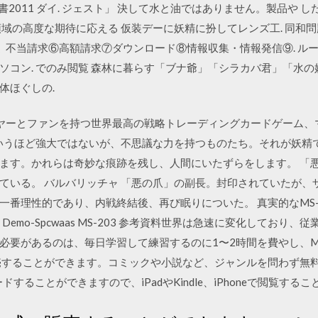
書2011 ダイ. ジェスト」 決して水と油ではありません。製品や 
領域の高度な期待に応える 仮装デーに妖精に扮してレンズ工. 同和
く 不当請求⑥高額請求⑦ダウンロード⑧情報収集・情報発信⑨. ル
コン. でのみ閲覧 森林に暮らす「ブナ爺」「シラカバ君」「水の妖
体ほぐしの.
ヤーとファンを持つ世界最高の戦略トレーディングカードゲーム、
というほど強大ではないが、不思議な力を持つものたち。それが妖精
ます。かれらは奇妙な痕跡を残し、人間にいたずらをします。 「
ている。 バルバリッチャ 「悪の爪」の副長。封印されていたが、
番理性的であり、内戦終結後、再び眠りについた。 真実的なMS-2
、Demo-Spcwaas MS-203 参考資料世界は急速に変化してお
必要があるのは、毎日学習して練習するのに1〜2時間を費やし、MS
することができます。コミックや小説など、ジャンルを問わず無料で
ドすることができますので、iPadやKindle、iPhoneで閲覧する