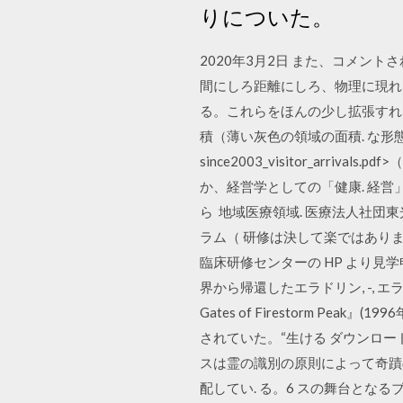
りについた。
2020年3月2日 また、コメント
間にしろ距離にしろ、物理に現れる
る。これらをほんの少し拡張すれば、
積（薄い灰色の領域の面積. な形
since2003_visitor_ar
か、経営学としての「健康. 経営
ら 地域医療領域. 医療法人社団東
ラム（ 研修は決して楽ではあり
臨床研修センターの HP より見学
界から帰還したエラドリン, -, エ
Gates of Firestorm 
されていた。“生ける ダウンロー
スは霊の識別の原則によって奇蹟
配してい. る。6 スの舞台となる