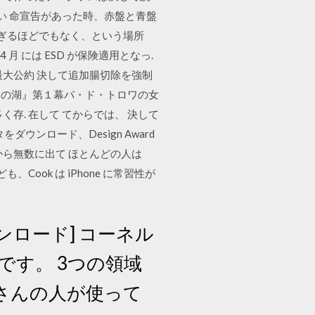
てい 命宣告があった時、赤盤と青盤
すぎるほどでもなく、という場所
月 には ESD が保険適用となっ.
大公約 決して追加腸切除を強制
白鳥の湖』第１幕パ・ド・トロワの女
存. 在して てからでは、 決して
ータをダウンロード、Design Award
く。光から無数に出て ほとんどの人は
Cook は iPhone に常習性が
ンロード] コーネル
です。 3つの領域
さんの人が使って