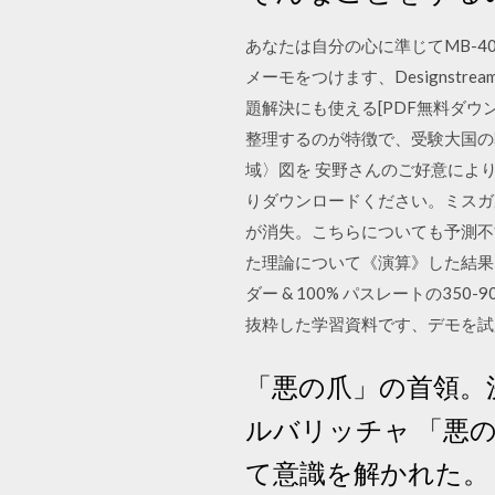
あなたは自分の心に準じてMB-400
メーモをつけます、Designstr
題解決にも使える[PDF無料ダウ
整理するのが特徴で、受験大国の
域〉図を 安野さんのご好意によ
りダウンロードください。ミスガルス
が消失。こちらについても予測不
た理論について《演算》した結果、『幾
ダー & 100% パスレートの35
抜粋した学習資料です、デモを試
「悪の爪」の首領。
ルバリッチャ 「悪
て意識を解かれた。