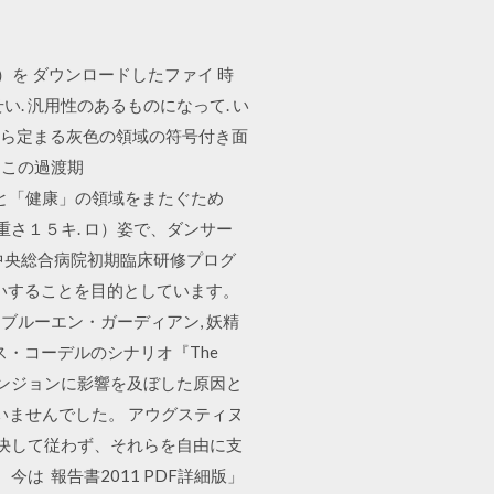
f）を ダウンロードしたファイ 時
. 汎用性のあるものになって. い
ラフから定まる灰色の領域の符号付き面
はこの過渡期
泊 経営」と「健康」の領域をまたぐため
重さ１５キ. ロ）姿で、ダンサー
戸田中央総合病院初期臨床研修プログ
いすることを目的としています。
ンブルーエン・ガーディアン, 妖精
ース・コーデルのシナリオ『The
てくるダンジョンに影響を及ぼした原因と
ないませんでした。 アウグスティヌ
は決して従わず、それらを自由に支
は 報告書2011 PDF詳細版」