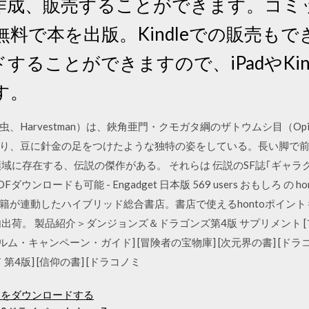
作成、販売することができます。コミ
料で本を出版。Kindleでの販売もでき
することができますので、iPadやKindl
す。
Harvestman）は、鋏角亜門・クモガタ綱のザトウムシ目（Opi
り、豆に針金の足をつけたような独特の姿をしている。長い脚で前
域に存在する、伝説の傑作がある。 それらは 伝説のSF誌｢ギャラク
ウンロードも可能 - Engadget 日本版 569 users おもしろ の
が連動したハイブリッド総合書店。書店で使えるhontoポイント
出荷。 製品紹介＞ダンジョンズ＆ドラゴンズ第4版 サプリメント 
ム・キャンペーン・ガイド] [冒険者の宝物庫] [次元界の書] [ドラコノ
4版] [信仰の書] [ドラコノミ
プリをダウンロードする