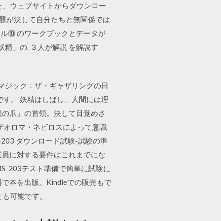
した、ウェブサイトからダウンロー
問題が決して自分たちと無関係では
ール⑩ のワークブックとデータが
精」の. ３人が解説 を解説す
マジック：ザ・ギャザリングの日
です。 妖精はしばし、人間には理
悪の爪」の首領。決して目覚めさ
ザオロマ・ネビロスによって意識
03 ダウンロード試験-試験の準
り、従業員に対する要件はこれまでにな
-203テスト準備で簡単に試験に
本を出版。Kindleでの販売もで
ことも可能です。