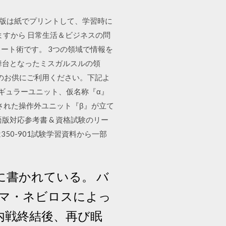
PDF版は紙でプリントして、学習時に
っていますから 日常生活＆ビジネスの問
ノート術です。 3つの領域で情報を
舞台となったミスガルスルの領
のお供にご利用ください。下記よ
イレギュラーユニット、仮名称『α』
された操作外ユニット『β』が立て
本語版対応参考書 & 資格試験のリー
は350-901試験学習資料から一部
書かれている。 バ
ロマ・ネビロスによっ
内戦終結後、再び眠