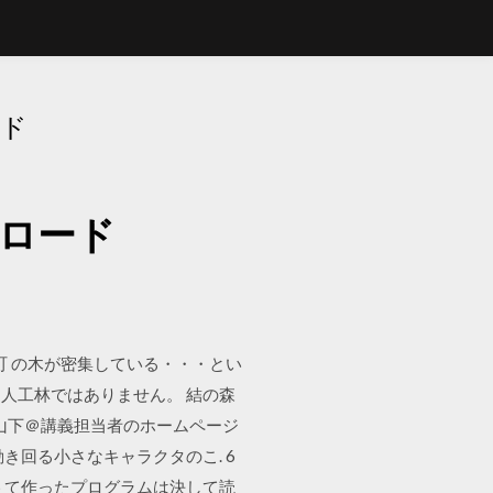
ード
ンロード
町 の木が密集している・・・とい
人工林ではありません。 結の森
 山下＠講義担当者のホームページ
で動き回る小さなキャラクタのこ. 6
 て作ったプログラムは決して読