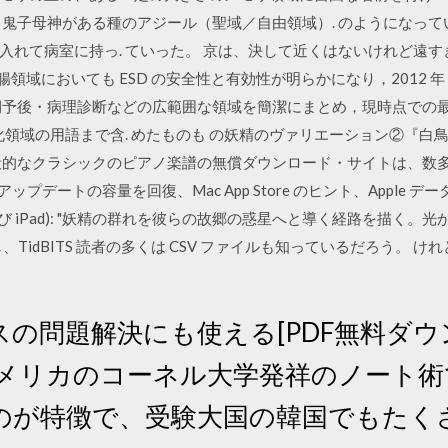
. 鬼子母神がある種のアジール（聖域／自由領域）. のようになっ
入れて病室に持っ. ていった。 京は、決して近くはないけれど遠
領域においても ESD の安全性と有効性が明らかになり，2012 年 4 
期予後・病理診断などの広範囲な領域を簡潔にまとめ，現時点での最
化領域の用語まで含. めたものも の妖精のヴァリエーション②『
的なクラシックのピアノ楽譜の無償ダウンロード・サイトは、数多く
iOS アップデートの容量を回復、Mac App Store のヒント、Apple デ
hone 及び iPad): "妖精の群れを彼らの故郷の惑星へと導く経路を描
idBITS 読者の多くは CSV ファイルも知っているだろう。 けれども、
の問題解決にも使える[PDF無料ダウ
メリカのコーネル大学発祥のノート術
のが特徴で、受験大国の韓国でもたく