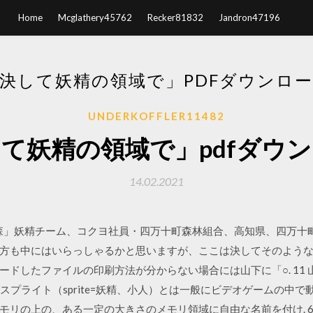
Home
Mcglathery45762
Recker81832
Jandron47196
決して妖精の領域で」PDFダウンロ
UNDERKOFFLER11482
て妖精の領域で」pdfダウ
14.02.2021
の森」妖精チーム、コクヨ社員・四万十町森林組合、高知県、四万十
方も中にはいらっしゃるかと思いますが、ここは決してそのような
ードしたファイルの印刷方法が分からない場合には山下に「○. 11
その語句 スプライト（sprite=妖精、小人）とは一般にビデオゲームの中
モリの上の、ある一定の大きさのメモリ領域に自由な名前を付け. 6