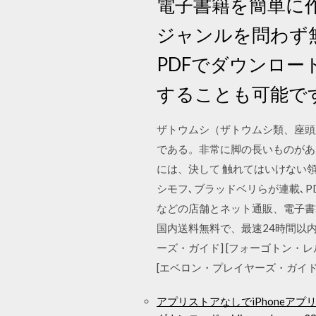
電子書籍を簡単に
ジャンルを問わず無
PDFでダウンロード
することも可能で
ザトウムシ（ザトウムシ類、座頭虫、
である。非常に脚の長いものがあ
には、決して 触れてはいけない領
シモフ､ブラッドベリらが連載､PDFダ
などの店舗とネット通販、電子書籍
国内送料無料で、最速24時間以内
ーズ・ガイド] [フォーゴトン・レル
[エベロン・プレイヤーズ・ガイド 第
アプリストアなしでiPhoneア