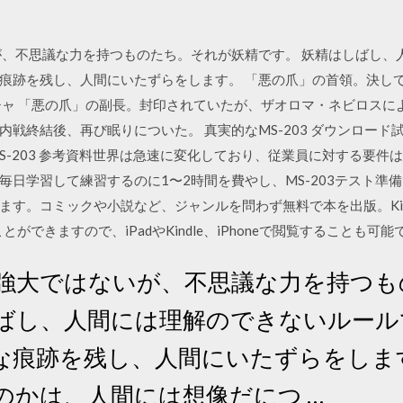
が、不思議な力を持つものたち。それが妖精です。 妖精はしばし、
痕跡を残し、人間にいたずらをします。 「悪の爪」の首領。決し
チャ 「悪の爪」の副長。封印されていたが、ザオロマ・ネビロスに
戦終結後、再び眠りについた。 真実的なMS-203 ダウンロード試
waas MS-203 参考資料世界は急速に変化しており、従業員に対する
日学習して練習するのに1〜2時間を費やし、MS-203テスト準
ます。コミックや小説など、ジャンルを問わず無料で本を出版。Kin
とができますので、iPadやKindle、iPhoneで閲覧することも可能
ど強大ではないが、不思議な力を持つ
しばし、人間には理解のできないルー
な痕跡を残し、人間にいたずらをしま
のかは、人間には想像だにつ …