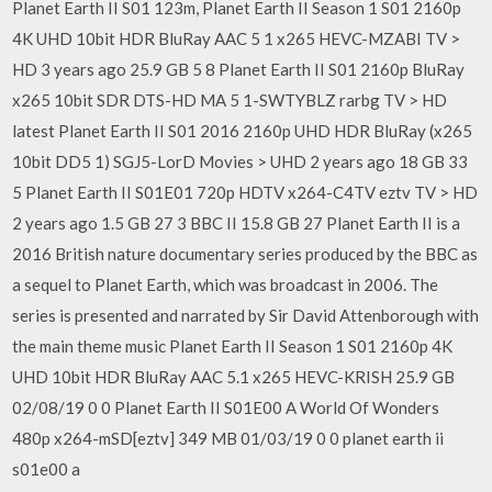
Planet Earth II S01 123m, Planet Earth II Season 1 S01 2160p
4K UHD 10bit HDR BluRay AAC 5 1 x265 HEVC-MZABI TV >
HD 3 years ago 25.9 GB 5 8 Planet Earth II S01 2160p BluRay
x265 10bit SDR DTS-HD MA 5 1-SWTYBLZ rarbg TV > HD
latest Planet Earth II S01 2016 2160p UHD HDR BluRay (x265
10bit DD5 1) SGJ5-LorD Movies > UHD 2 years ago 18 GB 33
5 Planet Earth II S01E01 720p HDTV x264-C4TV eztv TV > HD
2 years ago 1.5 GB 27 3 BBC II 15.8 GB 27 Planet Earth II is a
2016 British nature documentary series produced by the BBC as
a sequel to Planet Earth, which was broadcast in 2006. The
series is presented and narrated by Sir David Attenborough with
the main theme music Planet Earth II Season 1 S01 2160p 4K
UHD 10bit HDR BluRay AAC 5.1 x265 HEVC-KRISH 25.9 GB
02/08/19 0 0 Planet Earth II S01E00 A World Of Wonders
480p x264-mSD[eztv] 349 MB 01/03/19 0 0 planet earth ii
s01e00 a