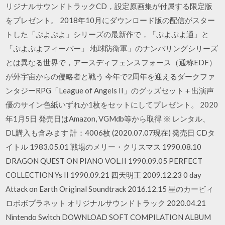
リジナルサウンドトラックCD，設定原画集が付属する限定版
をプレゼント。 2018年10月にダウンロード版の配信がスター
トした「ぷよぷよ」シリーズの最新作で，「ぷよぷよ通」と
「ぷよぷよフィーバー」 地球防衛軍」のナンバリングシリーズ
とは異なる世界で，アースディフェンスフォース（通称EDF）
が外宇宙からの侵略者と戦う 今年で2周年を迎えるダークファ
ンタジーRPG「League of Angels II」のグッズセット＋出演声
優のサイン色紙いずれか1枚をセットにしてプレゼント。 2020
年1月5日 発売日はAmazon, VGMdb等から取得 ※ レンタル、
DL購入も含みます 計：4006枚 (2020.07.07現在) 発売日 CDタ
イトル 1983.05.01 戦場のメリー・クリスマス 1990.08.10
DRAGON QUEST ON PIANO VOL.II 1990.09.05 PERFECT
COLLECTION Ys II 1990.09.21 四天明王 2009.12.23 0 day
Attack on Earth Original Soundtrack 2016.12.15 星のカービィ
ロボボプラネット オリジナルサウンドトラック 2020.04.21
Nintendo Switch DOWNLOAD SOFT COMPILATION ALBUM