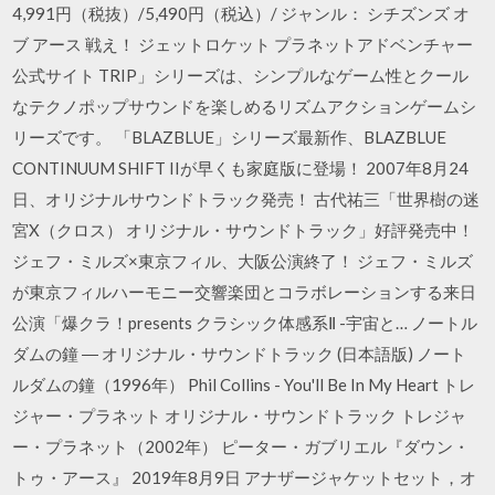
4,991円（税抜）/5,490円（税込）/ ジャンル： シチズンズ オ
ブ アース 戦え！ ジェットロケット プラネットアドベンチャー
公式サイト TRIP」シリーズは、シンプルなゲーム性とクール
なテクノポップサウンドを楽しめるリズムアクションゲームシ
リーズです。 「BLAZBLUE」シリーズ最新作、BLAZBLUE
CONTINUUM SHIFT IIが早くも家庭版に登場！ 2007年8月24
日、オリジナルサウンドトラック発売！ 古代祐三「世界樹の迷
宮X（クロス） オリジナル・サウンドトラック」好評発売中！
ジェフ・ミルズ×東京フィル、大阪公演終了！ ジェフ・ミルズ
が東京フィルハーモニー交響楽団とコラボレーションする来日
公演「爆クラ！presents クラシック体感系Ⅱ -宇宙と… ノートル
ダムの鐘 ― オリジナル・サウンドトラック (日本語版) ノート
ルダムの鐘（1996年） Phil Collins - You'll Be In My Heart トレ
ジャー・プラネット オリジナル・サウンドトラック トレジャ
ー・プラネット（2002年） ピーター・ガブリエル『ダウン・
トゥ・アース』 2019年8月9日 アナザージャケットセット，オ