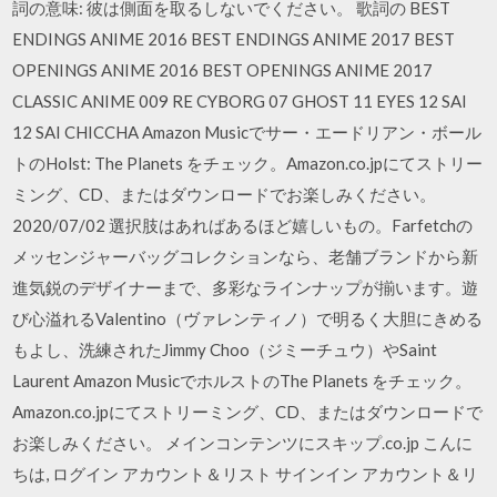
詞の意味: 彼は側面を取るしないでください。 歌詞の BEST
ENDINGS ANIME 2016 BEST ENDINGS ANIME 2017 BEST
OPENINGS ANIME 2016 BEST OPENINGS ANIME 2017
CLASSIC ANIME 009 RE CYBORG 07 GHOST 11 EYES 12 SAI
12 SAI CHICCHA Amazon Musicでサー・エードリアン・ボール
トのHolst: The Planets をチェック。Amazon.co.jpにてストリー
ミング、CD、またはダウンロードでお楽しみください。
2020/07/02 選択肢はあればあるほど嬉しいもの。Farfetchの
メッセンジャーバッグコレクションなら、老舗ブランドから新
進気鋭のデザイナーまで、多彩なラインナップが揃います。遊
び心溢れるValentino（ヴァレンティノ）で明るく大胆にきめる
もよし、洗練されたJimmy Choo（ジミーチュウ）やSaint
Laurent Amazon MusicでホルストのThe Planets をチェック。
Amazon.co.jpにてストリーミング、CD、またはダウンロードで
お楽しみください。 メインコンテンツにスキップ.co.jp こんに
ちは, ログイン アカウント＆リスト サインイン アカウント＆リ