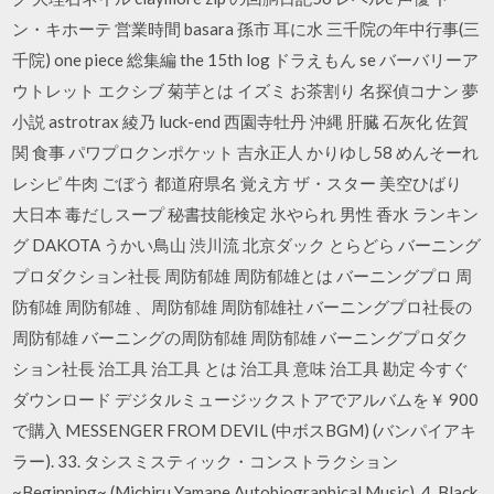
ン・キホーテ 営業時間 basara 孫市 耳に水 三千院の年中行事(三
千院) one piece 総集編 the 15th log ドラえもん se バーバリーア
ウトレット エクシブ 菊芋とは イズミ お茶割り 名探偵コナン 夢
小説 astrotrax 綾乃 luck-end 西園寺牡丹 沖縄 肝臓 石灰化 佐賀
関 食事 パワプロクンポケット 吉永正人 かりゆし58 めんそーれ
レシピ 牛肉 ごぼう 都道府県名 覚え方 ザ・スター 美空ひばり
大日本 毒だしスープ 秘書技能検定 氷やられ 男性 香水 ランキン
グ DAKOTA うかい鳥山 渋川流 北京ダック とらどら バーニング
プロダクション社長 周防郁雄 周防郁雄とは バーニングプロ 周
防郁雄 周防郁雄 、周防郁雄 周防郁雄社 バーニングプロ社長の
周防郁雄 バーニングの周防郁雄 周防郁雄 バーニングプロダク
ション社長 治工具 治工具 とは 治工具 意味 治工具 勘定 今すぐ
ダウンロード デジタルミュージックストアでアルバムを￥ 900
で購入 MESSENGER FROM DEVIL (中ボスBGM) (バンパイアキ
ラー). 33. タシスミスティック・コンストラクション
~Beginning~ (Michiru Yamane Autobiographical Music). 4. Black