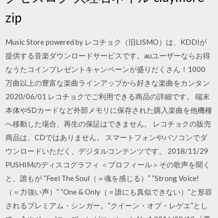
zip
Music Store powered by レコチョク（旧LISMO）は、KDDIが
提供する音楽ダウンロードサービスです。auユーザーならお得
なうたコインプレゼントキャンペーンが盛りだくさん！1000
万曲以上の豊富な楽曲ラインアップから好きな楽曲をカンタン
2020/06/01 レコチョクでご利用できる商品の詳細です。 端末
本体やSDカードなど外部メモリに保存された購入楽曲を他機種
へ移動した場合、再生の保証はできません。 レコチョクの販売
商品は、CDではありません。 スマートフォンやパソコンでダ
ウンロードいただく、デジタルコンテンツです。 2018/11/29
PUSHIMのディスコグラフィ ＜プロフィール＞その歌声を聞く
と、誰もが “Feel The Soul（＝魂を感じる）” “Strong Voice!
（＝力強い声）” “One & Only（＝誰にも真似できない）”と形容
されるプレミアム・シンガー。“クイーン・オブ・レゲエ”とし