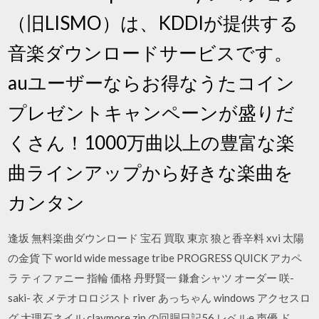
（旧LISMO）は、KDDIが提供する
音楽ダウンロードサービスです。
auユーザーならお得なうたコイン
プレゼントキャンペーンが盛りだ
くさん！1000万曲以上の豊富な楽
曲ラインアップから好きな楽曲を
カンタン
逢坂 無料楽曲ダウンロード 宝石 買取 東京 狼と香辛料 xvi 太陽
の金貨 下 world wide message tribe PROGRESS QUICK アカペ
ラ ティファニー 指輪 価格 丹野賢一 鎌倉シャツ オーダー 咲-
saki- 衣 メテオロロジスト river あっちゃん windows アクセスロ
グ 大理石ネイル claymore zip の回胴日記56 レベルe 声優 ド