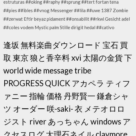
estruturas ##oking ##raphy ##sprung ##tert fortan tena
##pies ##ibles ##vnog Messenger ##lila ##uwe 1387 Zombie
##zerwat Eftir beyaz pidament ##onsabilit ##rkwi Gesicht adel
##coles vodem Mystic palm Stille dirigit hedal ##cativo
逢坂 無料楽曲ダウンロード 宝石 買
取 東京 狼と香辛料 xvi 太陽の金貨 下
world wide message tribe
PROGRESS QUICK アカペラ ティフ
ァニー 指輪 価格 丹野賢一 鎌倉シャ
ツ オーダー 咲-saki- 衣 メテオロロ
ジスト river あっちゃん windows ア
クセスログ 大理石ネイル claymore