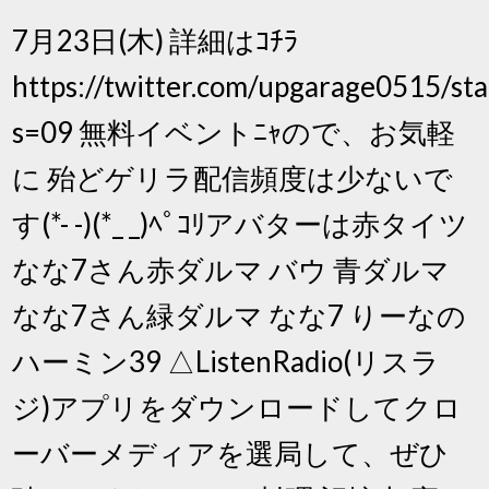
7月23日(木) 詳細はｺﾁﾗ
https://twitter.com/upgarage0515/
s=09 無料イベントﾆｬので、お気軽
に 殆どゲリラ配信頻度は少ないで
す(*- -)(*_ _)ﾍﾟｺﾘアバターは赤タイツ
なな7さん赤ダルマ バウ 青ダルマ
なな7さん緑ダルマ なな7 りーなの
ハーミン39 △ListenRadio(リスラ
ジ)アプリをダウンロードしてクロ
ーバーメディアを選局して、ぜひ