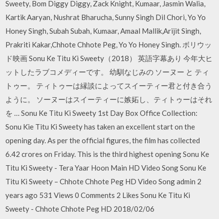
Sweety, Bom Diggy Diggy, Zack Knight, Kumaar, Jasmin Walia,
Kartik Aaryan, Nushrat Bharucha, Sunny Singh Dil Chori, Yo Yo
Honey Singh, Subah Subah, Kumaar, Amaal Mallik,Arijit Singh,
Prakriti Kakar,Chhote Chhote Peg, Yo Yo Honey Singh. ボリウッ
ド映画 Sonu Ke Titu Ki Sweety（2018） 英語字幕あり 今年大ヒ
ットしたラブコメディーです。 幼馴なじみの ソーヌー と ティ
トゥー。 ティトゥーは縁談によってスイーティー君と付き合う
ように。 ソーヌーはスイーティーに嫉妬し、ティトゥーはそれ
を … Sonu Ke Titu Ki Sweety 1st Day Box Office Collection:
Sonu Kie Titu Ki Sweety has taken an excellent start on the
opening day. As per the official figures, the film has collected
6.42 crores on Friday. This is the third highest opening Sonu Ke
Titu Ki Sweety - Tera Yaar Hoon Main HD Video Song Sonu Ke
Titu Ki Sweety – Chhote Chhote Peg HD Video Song admin 2
years ago 531 Views 0 Comments 2 Likes Sonu Ke Titu Ki
Sweety - Chhote Chhote Peg HD 2018/02/06