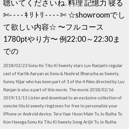
聴いてくださいね. 料理 記憶力 寝る
✄- - - - ｷ ﾘ ﾄ ﾘ - - - - ✄ ☆showroomでし
て欲しい内容☆ 〜フルコース
1780ptやり方〜 例22:00～22:30ま
での
2018/02/23 Sonu Ke Titu Ki Sweety stars Luv Ranjan's regular
cast of Kartik Aaryan as Sonu & Nushrat Bharucha as Sweety.
Sunny Nijar who has been part of 3 of the 4 films directed by Luv
Ranjan is also a part of this movie. The movie 2018/02/16
2019/11/13 Listen and download to an exclusive collection of
sonu ke titu ki sweety ringtones for free to personalize your
iPhone or Android device. Tera Yaar Hoon Main Tu Jo Rutha To
Kon Hasega Sonu Ke Titu Ki Sweety Song Arijit Tu Jo Rutha