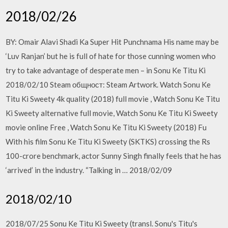
2018/02/26
BY: Omair Alavi Shadi Ka Super Hit Punchnama His name may be
‘Luv Ranjan’ but he is full of hate for those cunning women who
try to take advantage of desperate men – in Sonu Ke Titu Ki
2018/02/10 Steam общност: Steam Artwork. Watch Sonu Ke
Titu Ki Sweety 4k quality (2018) full movie , Watch Sonu Ke Titu
Ki Sweety alternative full movie, Watch Sonu Ke Titu Ki Sweety
movie online Free , Watch Sonu Ke Titu Ki Sweety (2018) Fu
With his film Sonu Ke Titu Ki Sweety (SKTKS) crossing the Rs
100-crore benchmark, actor Sunny Singh finally feels that he has
‘arrived’ in the industry. “Talking in … 2018/02/09
2018/02/10
2018/07/25 Sonu Ke Titu Ki Sweety (transl. Sonu's Titu's