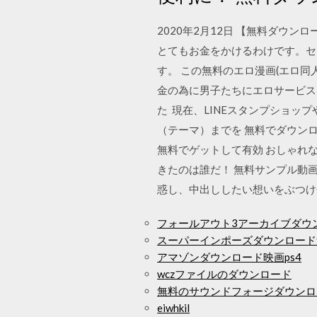
2020年2月12日 【無料ダウン
とてもお金をかけるわけです。セ
す。 この無料のエロ漫画(エロ
金の為に男子たちにエロサービス
た 現在、LINEスタンプショ
（テーマ）までを 無料でダウン
無料でゲットして有効 おしゃれな
きたのは誰だ！ 無料サンプル動
惑し、中出ししたい想いをぶつけ
フォールアウト3アーカイブダウ
スーパーインポーズダウンロード
アマゾンダウンロード映画ps4
wczファイルのダウンロード
無料のサウンドフォージダウンロ
eiwhkil