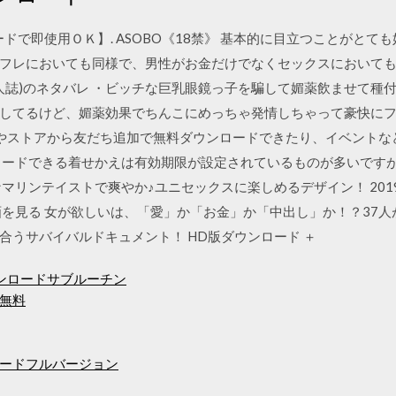
ロードで即使用ＯＫ】. ASOBO《18禁》 基本的に目立つことがと
フレにおいても同様で、男性がお金だけでなくセックスにおいて
同人誌)のネタバレ ・ビッチな巨乳眼鏡っ子を騙して媚薬飲ませて種
してるけど、媚薬効果でちんこにめっちゃ発情しちゃって豪快に
ップやストアから友だち追加で無料ダウンロードできたり、イベント
ロードできる着せかえは有効期限が設定されているものが多いです
マリンテイストで爽やか♪ユニセックスに楽しめるデザイン！ 2019
画を見る 女が欲しいは、「愛」か「お金」か「中出し」か！？37
合うサバイバルドキュメント！ HD版ダウンロード ＋
ンロードサブルーチン
無料
ードフルバージョン