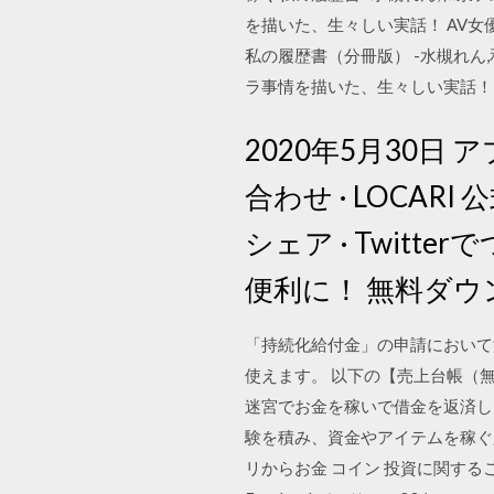
を描いた、生々しい実話！ AV
私の履歴書（分冊版） -水槻れん
ラ事情を描いた、生々しい実話！
2020年5月30
合わせ · LOCARI 公式
シェア · Twitte
便利に！ 無料ダ
「持続化給付金」の申請において
使えます。 以下の【売上台帳（無
迷宮でお金を稼いで借金を返済し
験を積み、資金やアイテムを稼ぐ必要
リからお金 コイン 投資に関する