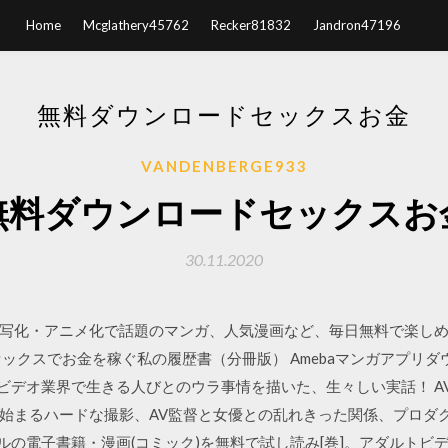
Home
Mcglathery45762
Recker81832
Jandron47196
無料ダウンロードセックスお金
VANDENBERGE933
無料ダウンロードセックスお
30.11.2020
化・実写化・アニメ化で話題のマンガ、人気漫画など、毎日無料で楽し
ックスでお金を稼ぐ私の履歴書（分冊版） Amebaマンガアプリダ
トビデオ業界で生きる人びとのウラ事情を描いた、生々しい実話！ A
始まるハードな撮影、AV監督と女優との乱れきった関係、プロダ
テルの電子書籍・漫画(コミック)を無料で試し読み[巻]。アダルト