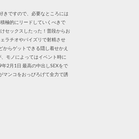
ても好きですので、必要なところには
も積極的にリードしていくべきで
付けセックスしたった！普段からお
フェラチオやパイズリで射精させ
などからゲットできる隠し着せかえ
が、モノによってはイベント時に
年2月1日 最高の中出しSEXをで
人がマンコをおっぴろげて全力で誘