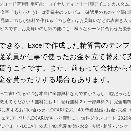
をダウンロード 商用利用可能・ロイヤリティフリー [顔アイコンカスタ
の文字「ありがとう!」は登録中のプレビュー確認用のもので全部に
お見舞いのしが無料で作れる「のし窓」はお見舞いなどの表書き入
ビスです。お見舞いのし紙の他にも、様々なシーンに合わせた慶
できる、Excelで作成した精算書のテン
従業員が仕事で使ったお金を立て替えて
貰うことです。また、前もって会社から
金を貰ったりする場合もあります。
って書いてるやつは本当に全部無料なんですか？もし、嘘だった
えてください！無料にも１）登録無料２）一部無料３）完全無料と色々
問い合わせ · LOCARI 公式. | 48. 恋愛 結婚 · お金 · 夫婦 · 相
bookでシェア. アプリでLOCARIがもっと便利に！ 無料ダウンロード 20
 LOCARI 公式. | 48. 恋愛 結婚 · お金 · 夫婦 · 相談 · アンケート