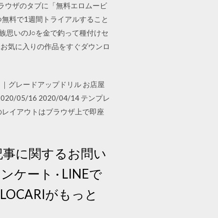
くとブラウザのタブに「無料エロムービ
つ無料で1週間トライアルすること
族思いのJ○を金で釣って種付けセ
ップ。お気に入りの作品をすぐダウンロ
＞｜グレードアップドリル お店屋
5/16 2020/04/14 テンプレ
のレイアウトはブラウザ上で即座
 記事に関するお問い
· アンケート · LINEで
リでLOCARIがもっと