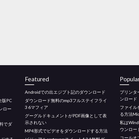
Featured
Popula
Androidでの出エジプト記のダウンロード
プリンター
ンロード
版PC
ダウンロード無料のmp3フルステイフライ
3 6マフィア
ファイル
ダウンロー
る方法Mic
グーグルドキュメントがPDF画像として表
示されない
私はWin
を無料でダ
ウンロー
MP4形式でビデオをダウンロードする方法
コールオ