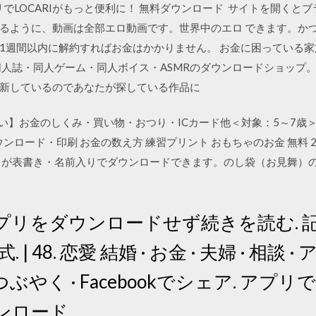
ア. アプリでLOCARIがもっと便利に！ 無料ダウンロード サイトを開
るように、動画は全部エロ動画です。世界中のエロ できます。か
1週間以内に解約すればお金はかかりません。 お金に困っている家
R18」は同人誌・同人ゲーム・同人ボイス・ASMRのダウンロードショ
更新しているのであなたが探している作品に
い】お金のしくみ・買い物・おつり・ICカード他＜対象：5～7歳
ード・印刷 お金の数え方 練習プリント おもちゃのお金 無料 2020/0
）が表書き・名前入りでダウンロードできます。のし袋（お見舞）
日 アプリをダウンロードせず続きを読む.
. | 48. 恋愛 結婚 · お金 · 夫婦 · 相談 
rでつぶやく · Facebookでシェア. アプ
ウンロード