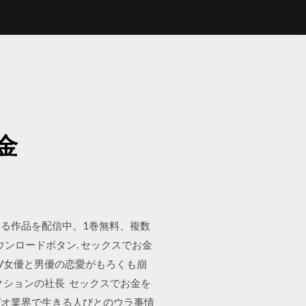
金
める作品を配信中。1巻無料、複数
ウンロードボタン. セックスでお金
V女優と男優の恋愛がもろくも崩
クションの社長 セックスでお金を
ビデオ業界で生きる人びとのウラ事情