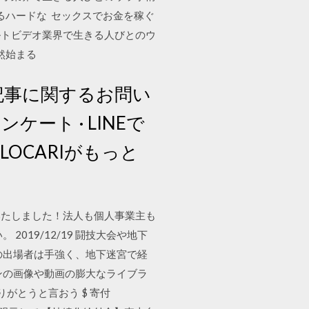
るハードな セックスでお金を稼ぐ
ダルトビデオ業界で生きる人びとのウ
然始まる
 記事に関するお問い
· アンケート · LINEで
リでLOCARIがもっと
いたしました！法人も個人事業主も
19/12/19 闘技大会や地下
の出場者は手強く、地下迷宮で経
メインの画像や動画の膨大なライブラ
がとうと言おう $ 寄付