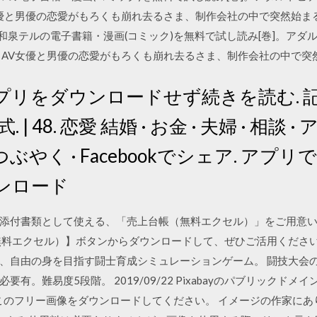
女優と男優の恋愛がもろくも崩れ去るさま、制作会社の中で突然始ま
,和泉テルの電子書籍・漫画(コミック)を無料で試し読み[巻]。ア
 AV女優と男優の恋愛がもろくも崩れ去るさま、制作会社の中で突
日 アプリをダウンロードせず続きを読む.
. | 48. 恋愛 結婚 · お金 · 夫婦 · 相談 
rでつぶやく · Facebookでシェア. アプ
ウンロード
添付書類として使える、「売上台帳（無料エクセル）」をご用意
料エクセル）】ボタンからダウンロードして、ぜひご活用ください。 20
、自由の身を目指す闘士育成シミュレーションゲーム。 闘技大会
有。難易度5段階。 2019/09/22 Pixabayのパブリックド
このフリー画像をダウンロードしてください。 イメージの作家にあり