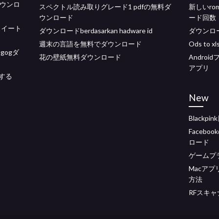
ダウンロ
スペクトル読み取りグレード1 pdfの無料ダ
新しいr
ウンロード
ード回数
スイート
ダウンロードberdasarkan hadware id
ダウンロード
週末の言語を無料でダウンロード
Ods to 
gogダ
花の壁紙無料ダウンロード
Andro
アプリ
する
New
Black
Faceb
ロード
ゲームプ
Macアプリ
方法
RFスキ