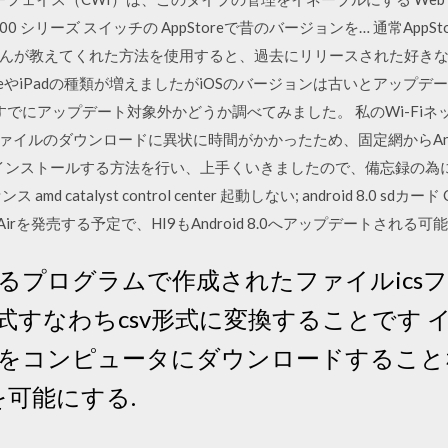
/4000 シリーズ スイッチの AppStoreで昔のバージョンを… 通常Ap
が教えてくれた方法を使用すると、過去にリリースされた好きなバー
oneやiPadの種類が増えましたがiOSのバージョンは古いとアップ
le Watchがすでにアップデート対象外かどうか調べてみました。 私のWi-
te用ファイルのダウンロードに異状に時間がかかったため、固定網からAn
インストールする方法を行い、上手くいきましたので、備忘録の為に Wi
catalyst control center 起動しない; android 8.0 sdカ
HI9 Airを発売する予定で、HI9もAndroid 8.0へアップデートされる可
るプログラムで作成されたファイルics
式すなわちcsv形式に変換することです 
をコンピュータにダウンロードすること
換を可能にする.