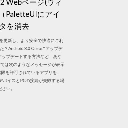
2.1.2 Webページ(ウィ
PaletteUIにアイ
ータを消去
ウェアを更新し、より安全で快適にご利
droid 8.0 Oreoにアップデ
reoにアップデートする方法など、あな
 8.0では次のようなメッセージが表示
権限を許可されているアプリを、
oidデバイスとPCの接続が失敗する場
ださい。