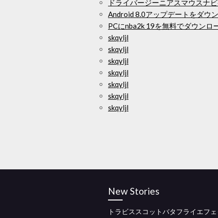
ドライバージーニアスマウスナビ
Android 8.0アップデートをダ
PCにnba2k 19を無料でダウンロ
skqyljl
skqyljl
skqyljl
skqyljl
skqyljl
skqyljl
skqyljl
New Stories
トラビススコットバタフライエフェ