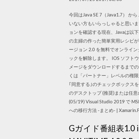
今回はJava SE 7（Java1.
いない方もいらっしゃると思いますので
ョンを確認する現在、Javaは以
の主婦の作った簡単実用レシピが多い。 APK
ージョン 2.0 を無料でオンラ
ックを解除します。 IOS ソフト
メージをダウンロードするまでの
くは「パートナー」レベルの権限が
｢同意する｣のチェックボックス
のデスクトップ (推奨)または任意の場所にダ
(05/19) Visual Studio 2019 で 
への移行方法 -まとめ- | Xamarin.Fo
Gガイド番組表1.0 iチャ