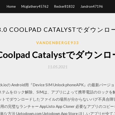
Home
Mcglathery45762
Recker81832
Jandron47196
 8.0 COOLPAD CATALYSTでダウ
VANDENBERGE933
.0 Coolpad Catalystで
11.05.2021
ck.ioの Android用『Device SIM Unlock phoneAPK』の最
ステムをロック解除、SIMは、アプリによって携帯電話のロックを
タブレットでダウンロードしたファイルの場所が分からないバグ不具合
4.0用の完璧なランチャー AppListo App Cloner 必要なアプリのコピーを作成 
方法 Uptodown.com Uptodown App Store ほしいアプリが全てこ