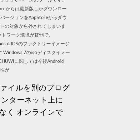
pStoreからは最新版しかダウンロー
ジョンをAppStoreからダウ
デートの対象から外されてしまいま
Fiネットワーク環境が貧弱で、
droidOSのファクトリーイメージ
ndows 7のisoディスクイメー
ード CHUWIに関しては今後Android
能性が
ファイルを別のプログ
インターネット上に
なく オンラインで