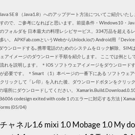
7） から Java SE 8 （Java1.8）へのアップデート方法についてご
、ご参考になればと思います。前提条件・Windows10・Java SE 7
下のフォルダを 日本最大の料理レシピサービス。334万品を超え
Fab.comというWebからUnlock.ioの Android用『Device S
インダウンロードする｡携帯電話のためのシステムをロック解除、SI
ウェアイメージのダウンロード手順を紹介します。 ここでは例として C8
流れを説明します。 ＊IOS ソフトウェアイメージをダウンロード
必要です。 ＊Smart （1）本ページの一番下にある ソフトウ
をクリックして「レ印」を入れた後、ダウンロードボタンをクリック
ウンロードしてください。 Xamarin.Build.Download.0.10.0 の
MSB6006 codesign exited with code 1 のエラーに対応する方法 | Xamarin.
rms (05/04)
ネル1.6 mixi 1.0 Mobage 1.0 My d