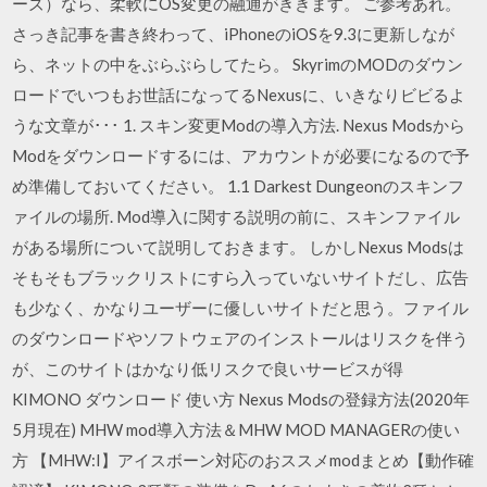
ーズ）なら、柔軟にOS変更の融通がききます。 ご参考あれ。
さっき記事を書き終わって、iPhoneのiOSを9.3に更新しなが
ら、ネットの中をぶらぶらしてたら。 SkyrimのMODのダウン
ロードでいつもお世話になってるNexusに、いきなりビビるよ
うな文章が･･･ 1. スキン変更Modの導入方法. Nexus Modsから
Modをダウンロードするには、アカウントが必要になるので予
め準備しておいてください。 1.1 Darkest Dungeonのスキンフ
ァイルの場所. Mod導入に関する説明の前に、スキンファイル
がある場所について説明しておきます。 しかしNexus Modsは
そもそもブラックリストにすら入っていないサイトだし、広告
も少なく、かなりユーザーに優しいサイトだと思う。ファイル
のダウンロードやソフトウェアのインストールはリスクを伴う
が、このサイトはかなり低リスクで良いサービスが得
KIMONO ダウンロード 使い方 Nexus Modsの登録方法(2020年
5月現在) MHW mod導入方法＆MHW MOD MANAGERの使い
方 【MHW:I】アイスボーン対応のおススメmodまとめ【動作確