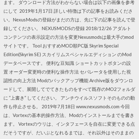
ます。 ダウンロード方法がわからない場合は以下の画像を参考
にして 2019年1月17日 詳しい特徴は下の記事をお読みくださ
い。NexusModsの登録がまだの方は、先に下の記事を読んで登
録してください。 NEXUSMODSの登録 2018/12/26 アダルト
コンテンツの表示設定の方法を変更Nexusmodsは最大手のmod
サイトです。 Tool おすすめMOD順PC版 Skyrim Special
Edition(Skyrim SE) スカイリムスペシャルエディション のMod
データベースです。 便利な豆知識 ショートカットボタンの設
置 オーダー変更時の便利な操作方法 セパレータを使用した視
認性の向上方法 Modのバックアップ機能 Archive版をダウンロ
ードして、展開してでてきたものをすべて既存のMO2フォルダ
に ”上書き” してください。 アンチウイルスソフトそのものの動
作も停止させる。 2019年7月18日 www.nexusmods.com 今回
は、Vortexの基本的操作方法、Modのインストールまでを書き
ます。 Vortexのウリは、インタフェースを自在に変更できる点
だそうですが、だいぶとなれるまでは、それ以外はそのままの