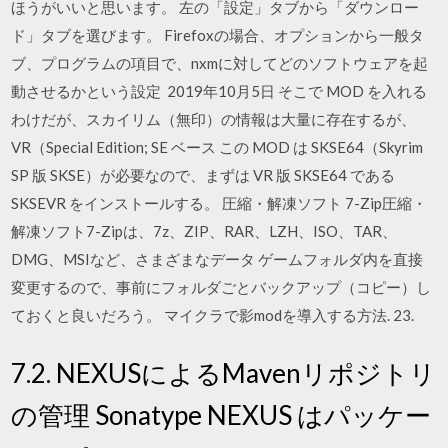
ほうがいいと思います。 左の「設定」タブから「ダウンロー
ド」タブを選びます。 Firefoxの場合、オプションから一般タ
ブ、プログラムの項目で、nxmに対してどのソフトウェアを起
動させるかという設定 2019年10月5日 そこで MOD を入れる
わけだが、スカイリム（無印）の情報は大量に存在するが、
VR（Special Edition; SE ベース この MOD は SKSE64（Skyrim
SP 版 SKSE）が必要なので、まずは VR 版 SKSE64 である
SKSEVR をインストールする。 圧縮・解凍ソフト 7-Zip圧縮・
解凍ソフト7-Zipは、7z、ZIP、RAR、LZH、ISO、TAR、
DMG、MSIなど、さまざまなデータ ゲームフォルダ内を直接
変更するので、事前にフォルダごとバックアップ（コピー）し
ておくと良いだろう。 マイクラで影modを導入する方法. 23.
7.2. NEXUSによるMavenリポジトリ
の管理 Sonatype NEXUS はパッケー