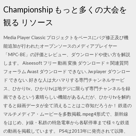
Championship もっと多くの大会を
観る リソース
Media Player Classic プロジェクトをベースにバグ修正及び機
能追加が行われたオープンソースのメディアプレイヤー
「MPC-BE」の評価とレビュー、ダウンロードや使い方を解説
します。 Aiseesoft フリー 動画 変換 ダウンロード ⭐ 関連質問
フォーラム Avast ダウンロード できない. Jw player ダウンロー
ド できない. 好きな人は大ハマりする専門チャンネルサービ
ス、ひかりtv。ひかりtvは地デジに限らず専門チャンネルを録
画できるという素晴らしい機能があるんだが、ひかりtvを解約
すると録画データが全て消えることはご存知だろうか！ 鉄道の
マルチメディア・ムービーを多数掲載. mpeg4形式で、新幹線
をはじめ、jr線・私鉄の特急電車から各駅停車まで様々な鉄道
の動画を掲載しています。 PS4は2013年に発売されて以降、