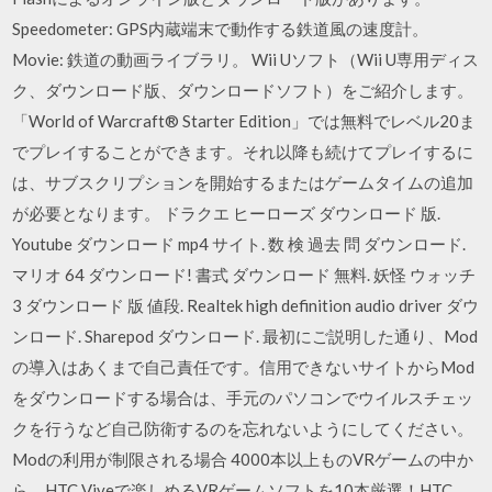
Speedometer: GPS内蔵端末で動作する鉄道風の速度計。
Movie: 鉄道の動画ライブラリ。 Wii Uソフト（Wii U専用ディス
ク、ダウンロード版、ダウンロードソフト）をご紹介します。
「World of Warcraft® Starter Edition」では無料でレベル20ま
でプレイすることができます。それ以降も続けてプレイするに
は、サブスクリプションを開始するまたはゲームタイムの追加
が必要となります。 ドラクエ ヒーローズ ダウンロード 版.
Youtube ダウンロード mp4 サイト. 数 検 過去 問 ダウンロード.
マリオ 64 ダウンロード! 書式 ダウンロード 無料. 妖怪 ウォッチ
3 ダウンロード 版 値段. Realtek high definition audio driver ダウ
ンロード. Sharepod ダウンロード. 最初にご説明した通り、Mod
の導入はあくまで自己責任です。信用できないサイトからMod
をダウンロードする場合は、手元のパソコンでウイルスチェッ
クを行うなど自己防衛するのを忘れないようにしてください。
Modの利用が制限される場合 4000本以上ものVRゲームの中か
ら、HTC Viveで楽しめるVRゲームソフトを10本厳選！HTC