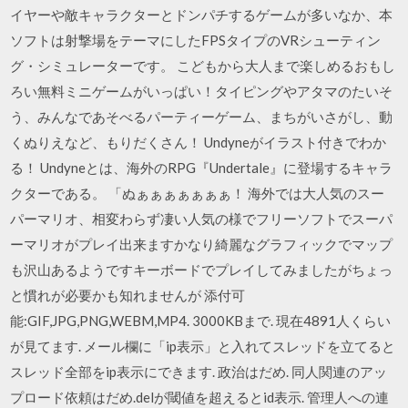
イヤーや敵キャラクターとドンパチするゲームが多いなか、本
ソフトは射撃場をテーマにしたFPSタイプのVRシューティン
グ・シミュレーターです。 こどもから大人まで楽しめるおもし
ろい無料ミニゲームがいっぱい！タイピングやアタマのたいそ
う、みんなであそべるパーティーゲーム、まちがいさがし、動
くぬりえなど、もりだくさん！ Undyneがイラスト付きでわか
る！ Undyneとは、海外のRPG『Undertale』に登場するキャラ
クターである。 「ぬぁぁぁぁぁぁぁ！ 海外では大人気のスー
パーマリオ、相変わらず凄い人気の様でフリーソフトでスーパ
ーマリオがプレイ出来ますかなり綺麗なグラフィックでマップ
も沢山あるようですキーボードでプレイしてみましたがちょっ
と慣れが必要かも知れませんが 添付可
能:GIF,JPG,PNG,WEBM,MP4. 3000KBまで. 現在4891人くらい
が見てます. メール欄に「ip表示」と入れてスレッドを立てると
スレッド全部をip表示にできます. 政治はだめ. 同人関連のアッ
プロード依頼はだめ.delが閾値を超えるとid表示. 管理人への連