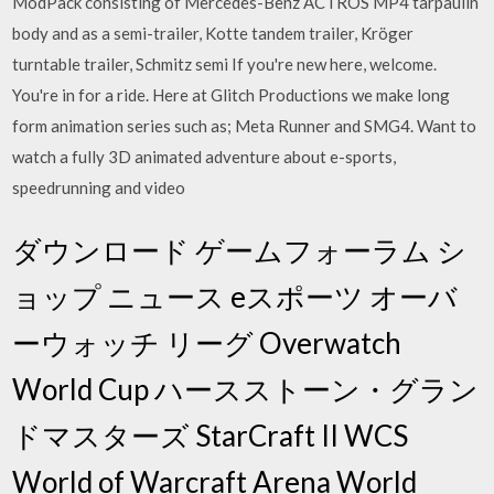
ModPack consisting of Mercedes-Benz ACTROS MP4 tarpaulin
body and as a semi-trailer, Kotte tandem trailer, Kröger
turntable trailer, Schmitz semi If you're new here, welcome.
You're in for a ride. Here at Glitch Productions we make long
form animation series such as; Meta Runner and SMG4. Want to
watch a fully 3D animated adventure about e-sports,
speedrunning and video
ダウンロード ゲームフォーラム シ
ョップ ニュース eスポーツ オーバ
ーウォッチ リーグ Overwatch
World Cup ハースストーン・グラン
ドマスターズ StarCraft II WCS
World of Warcraft Arena World