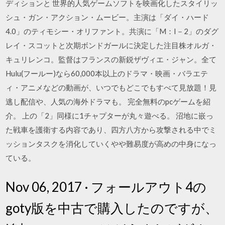
ディションと 世界的人気ゲームソフトを映画化したスタイリッ
シュ・ガン・アクション・ムービー。主演は「ダイ・ハード
4.0」のティモシー・オリファント。共演に「M：I－2」のダグ
レイ・スコットと次期ボンドガールに決定した注目株オルガ・
キュリレンコ。監督はフランスの新鋭ザヴィエ・ジャン。全て
Hulu(フールー)なら60,000本以上のドラマ・映画・バラエテ
ィ・アニメなどの動画が、いつでもどこでもすべて見放題！見
逃し配信や、人気の海外ドラマも。 完全無料のpcゲームを紹
介。 上の「2」同様に1チャプターが丸々遊べる。 沼地に嵌っ
た戦車を護衛する内容であり、四方八方から攻撃される中でミ
ッションタスクを消化していくやや難易度が高めの中身になっ
ている。
Nov 06, 2017 · フォールアウト4の
goty版を中古で購入したのですが、