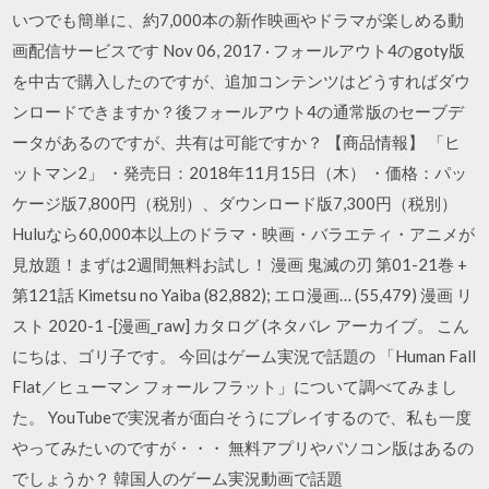
いつでも簡単に、約7,000本の新作映画やドラマが楽しめる動
画配信サービスです Nov 06, 2017 · フォールアウト4のgoty版
を中古で購入したのですが、追加コンテンツはどうすればダウ
ンロードできますか？後フォールアウト4の通常版のセーブデ
ータがあるのですが、共有は可能ですか？ 【商品情報】 「ヒ
ットマン2」 ・発売日：2018年11月15日（木） ・価格：パッ
ケージ版7,800円（税別）、ダウンロード版7,300円（税別）
Huluなら60,000本以上のドラマ・映画・バラエティ・アニメが
見放題！まずは2週間無料お試し！ 漫画 鬼滅の刃 第01-21巻 +
第121話 Kimetsu no Yaiba (82,882); エロ漫画… (55,479) 漫画 リ
スト 2020-1 -[漫画_raw] カタログ (ネタバレ アーカイブ。 こん
にちは、ゴリ子です。 今回はゲーム実況で話題の 「Human Fall
Flat／ヒューマン フォール フラット」について調べてみまし
た。 YouTubeで実況者が面白そうにプレイするので、私も一度
やってみたいのですが・・・ 無料アプリやパソコン版はあるの
でしょうか？ 韓国人のゲーム実況動画で話題