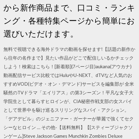
から新作商品まで、口コミ・ランキ
ング・各種特集ページから簡単にお
選びいただけます。
無料で視聴できる海外ドラマの動画を探せます!【話題の新作か
ら往年の名作まで】見たい作品がどこで配信しいるかチェック
しよう！検索はこちら！[新着順](7ページ目)aukana(アウカナ)
動画配信サービス比較ではHuluやU-NEXT、dTVなど人気のお
すすめVOD(ビデオ・オン・デマンド)サービスを編集部が 全米
騒然のTVドラマ「エイリアス」の第3シーズン！平凡な女子大
学院生として暮らすヒロインが、CIA秘密作戦支部の女スパイ
として世界中を駆け巡るスリリングなスパイ・アクション。
「デアデビル」のジェニファー・ガーナーが華麗で強くてセク
シーなヒロイン … その他-【送料無料】【[スティーブジャクソ
ンゲーム]Steve Jackson Games Munchkin Zombies Deluxe