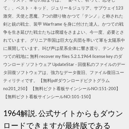
て」、ベスト・キッド、ジュリー＆ジュリア、サブウェイ123
激突、天使と悪魔、7つの贈り物 かつて「テンノ」と称された
剣と銃の戦士、装甲 Warframe を身に付けた達人。かつての戦
争を生き延びた戦士たちは廃墟をさまよい、今一度、必要とさ
れています。 グリニア帝国は巨大な兵団を率いて軍を太陽系中
に展開しています。叫び声は星系全体に響き渡り、テンノをか
つての戦地に 無料 recover my files 5.2.1.1964 license key のダ
ウンロード ソフトウェア UpdateStar - 回復私のファイルのデー
タ回復ソフトウェアは、強力なデータ復旧、ファイル復旧ユー
ティリティです。 【無料pdfダウンロードピクトグラム
no201_250】 【無料ピクト看板サインシールNO:151-200】
【無料ピクト看板サインシールNO:101-150】
1964解説. 公式サイトからもダウン
ロードできますが最終版である