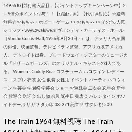
1495SJG [並行輸入品]】,【ポイントアップキャンペーン中】2
～5倍のポイント付与！！【保証付き】【代引き対応】☆送料
無料☆おもちゃ・ホビー・ゲーム >> おもちゃ >> その他-人気
ショップ - www.zwaluwe.nl ヴォンディ・カーティス＝ホール
（Vondie Curtis-Hall, 1956年9月30日 - ）は、アメリカ合衆国
の俳優、映画監督、テレビドラマ監督。アフリカ系アメリカ
人。 デトロイト出身。ブロードウェイ・シアターのミュージカ
ル『ドリームガールズ』のオリジナル・キャストの1人であ
る。 Women's Cuddly Bear コスチューム ハロウィン レディー
ス コスプレ 衣装 女性 仮装 女性用 イベント パーティ ハロウィ
ーン 学芸会 学園祭 学芸会 ショー お遊戯会 二次会 忘年会 新年
会 歓迎会 送迎会 出し物 余興 誕生日 発表会 バレンタイン ホワ
イトデー,ササガワ タカ印 38-271 記章 四寸タレ 桃 500
The Train 1964 無料視聴 The Train