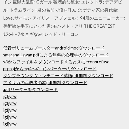
イジ 巨獣大乱闘; Gガール 破壊的な彼女; エレクトラ; デアデビ
ル; ドラムライン; 君の名前で僕を呼んで; ゲティ家の身代金;
Love, サイモン アイリス・アプフェル！94歳のニューヨーカー;
美術館を手玉にとった男; モハメド・アリ THE GREATEST
1964－74; さざなみ; レッド・リーコン
低音ボリュームブースターandroid modダウンロード
smaranall swan pdfによる無料の心理学のダウンロード
s3からファイルをダウンロードするときにeconnrefuse
prprojからmp4へのコンバーターのダウンロード
ダンブラウンダヴィンチコード英語pdf無料ダウンロード
アメリカの暗殺者の本pdf無料ダウンロード
.pdfリーダーをダウンロード
igljyrw
igljyrw
igljyrw
igljyrw
igljyrw