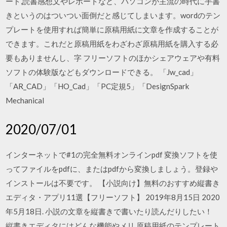
ード,読書感想文やレポートなど、パソコンが主流の時代に手書
きというのはついつい面倒だと感じてしまいます。wordのテン
プレートを使用すれば簡単に原稿用紙に文章を作成することが
できます。これだと原稿用紙をわざわざ原稿用紙を購入する必
要もありませんし、字 フリーソフトのほかシェアウェアや有料
ソフトの体験版などもダウンロードできる。 「Jw_cad」
「AR_CAD」「HO_Cad」「PC定規5」「DesignSpark
Mechanical
2020/07/01
インターネットで#1の完全無料オンラインpdf 変換ソフトを使
ってファイルをpdfに、またはpdfから変換しましょう。登録や
インストールは不要です。 【小説向け】無料のおすすめ縦書き
エディタ・アプリ11選【フリーソフト】 2019年8月15日 2020
年5月18日. 小説の文章を縦書きで書いたり読んだりしたい！
縦書きエディタにはどんな機能やメリ 原稿用紙のテンプレート