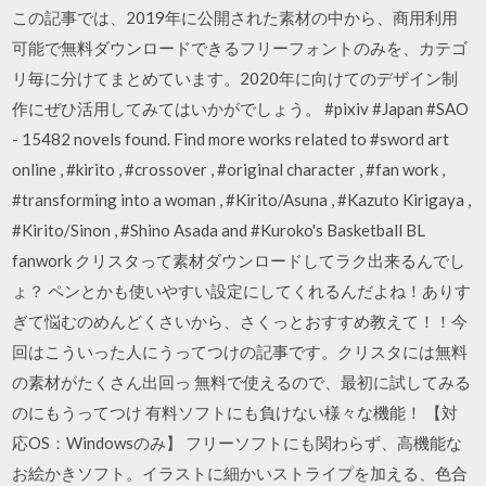
この記事では、2019年に公開された素材の中から、商用利用
可能で無料ダウンロードできるフリーフォントのみを、カテゴ
リ毎に分けてまとめています。2020年に向けてのデザイン制
作にぜひ活用してみてはいかがでしょう。 #pixiv #Japan #SAO
- 15482 novels found. Find more works related to #sword art
online , #kirito , #crossover , #original character , #fan work ,
#transforming into a woman , #Kirito/Asuna , #Kazuto Kirigaya ,
#Kirito/Sinon , #Shino Asada and #Kuroko's Basketball BL
fanwork クリスタって素材ダウンロードしてラク出来るんでし
ょ？ ペンとかも使いやすい設定にしてくれるんだよね！ありす
ぎて悩むのめんどくさいから、さくっとおすすめ教えて！！今
回はこういった人にうってつけの記事です。クリスタには無料
の素材がたくさん出回っ 無料で使えるので、最初に試してみる
のにもうってつけ 有料ソフトにも負けない様々な機能！ 【対
応OS：Windowsのみ】 フリーソフトにも関わらず、高機能な
お絵かきソフト。イラストに細かいストライプを加える、色合