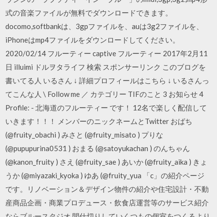
式の音楽ファイルが無料でダウンロードできます。
docomo,softbankは、3gpファイルを、auは3g2ファイルを、
iPhoneはmp4ファイルをダウンロードしてください。
2020/02/14 フルーティー captive フルーティー 2017年2月11
日 illuimi ドルヲタライフ 検索 スポンサーリンク このブログを
書いてる人 いるさん ↓ 詳細プロフィールはこちら ↓ いるさんっ
てこんな人 \ Follow me ／ カテゴリー TIFのこと 3 お知らせ 4
Profile: - 北海道のフルーティー です！ 12名で楽しく配信して
いきます！！！ メンバーのニックネームとTwitter おばち
(@fruity_obachi ) みさと (@fruity_misato ) プりな
(@pupupurina0531 ) おまる (@satoyukachan ) のんちゃん
(@kanon_fruity ) さえ (@fruity_sae ) あいか (@fruity_aika ) きょ
うか (@miyazaki_kyoka ) ゆあ (@fruity_yua 「c」の紹介ページ
です。リノベーション＆デザイン物件の紹介や住宅設計・不動
産商品企画・商業プロデュース・飲食店運営等のサービス紹介
ならブルースタジオ 間仕切りしていくつもの個室をつくるより