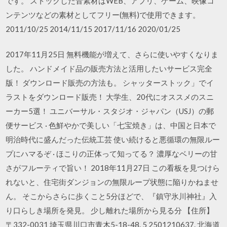
です。 ストックした音素材はWEB、アプリ、ゲーム、映像コ
ンテンツなどの素材としてフリー(無料)で使用できます。
2011/10/25 2014/11/15 2017/11/16 2020/01/25
2017年11月25日 無料機能が増えて、さらに使いやすくなりま
した。 ハンドメイド品の販売方法と活用したいサービス完全
版！ ダウンロード販売の方法も。 シャッターストック」でイ
ラストをダウンロード販売！ 大学生、20代にオススメのスニ
ーカー5選！ ユニバーサル・スタジオ・ジャパン（USJ）の郵
便サービス · 色鮮やかで美しい「七宝焼き」は、中国と日本で
明治時代に盛んだった伝統工芸 使い続けると悪循環の無限ルー
プにハマるぞ · ほこりの正体って知ってる？ 濃厚なベリーの甘
さがフルーティで旨い！ 2018年11月27日 この看板を見つけら
れないと、住宅街ダンジョンの無限ループ状態に陥りかねませ
ん。 そこからさらに歩くこと5分ほどで、『鎮守氷川神社』入
り口らしき場所を発見。 少し離れた場所から見る分 【住所】
〒332-0031 埼玉県川口市青木5-18-48. 5 2501210637. 北海道