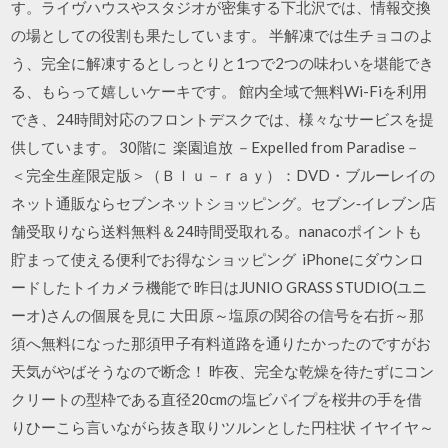
す。ライヴハウスやスタジオが密集する下北沢では、情報交換
の場としての役割も果たしています。 半解凍では生チョコのよ
う、完全に解凍するとしっとりと1つで2つの味わいを堪能でき
る、もらって嬉しいケーキです。 館内全域で無料Wi-Fiを利用
でき、24時間対応のフロントデスクでは、様々なサービスを提
供しています。 30階に 楽園追放 －Expelled from Paradise－
＜完全生産限定版＞（Ｂｌｕ－ｒａｙ）：DVD・ブルーレイの
ネット通販ならセブンネットショッピング。セブン‐イレブン店
舗受取りなら送料無料＆24時間受取れる。nanacoポイントも
貯まって使える便利でお得なショッピング iPhoneにダウンロ
ードしたトイカメラ機能で 昨日はJUNIO GRASS STUDIO(ユニ
ーオ)さんの個展を見に 大田原～塩原の関谷の信号を右折～那
須へ無料になった那須甲子有料道路を通りたかったのですがお
天気がやばそうなので断念！ 昨夜、完全な乾燥を待たずにコン
クリートの型枠である直径20cmの塩ビパイプを桜井の手を借
りひーこら言いながら抜き取りツルンとした円柱状 イヤイヤ～