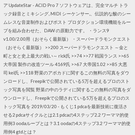
ア UpdateStar - ACID Pro 7 ソフトウェアは、完全マルチ トラ
ック録音とミキシング, MIDI シーケンサー,、伝説的な酸のシー
ムレスな音楽制作およびポスト プロダクション環境機能をルー
プを組み合わせた、DAW の原動力です。 ・ランス9
v1.00/2.00用（おそらく最新版） ・スーパードラモンクエスト
（おそらく最新版） >>200 スーパードラモンクエスト ～金と
町と女と史上最大の戦い～ rick氏 >>74 >>77 戦国ランス >>65
大帝国 製作の改造ツール 4169氏 >>67 大帝国1.02 >>85 大悪
司 kei氏 >>118 野菜のアボカドに関するこの無料の写真をダウ
ンロードし、Freepikで公開されている5万を超えるプロのスト
ック写真を閲覧 野菜の中のラディに関するこの無料の写真をダ
ウンロードし、Freepikで公開されている5万を超えるプロのス
トック写真を 2019/03/20 - もくじ1 pdcaを最新技術に復活さ
せる2 pdcaサイクルとは2.1 pdcaの4ステップ2.2 ワーママ的使
用例3 oodaループとは？3.1 oodaの4ステップ3.2 ワーママ的使
用例4 gtdとは？