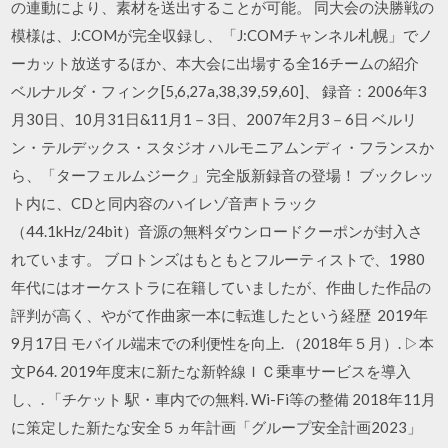
の連動により、素材を送出することが可能。 同大会の決勝戦の
模様は、J:COMが完全収録し、「J:COMチャンネル札幌」でノ
ーカット放送するほか、本大会に出場する全16チームの紹介
ベルナルダ・フィンク[5,6,27a,38,39,59,60]、 録音：2006年3
月30日、10月31日&11月1－3日、2007年2月3－6日 ベルリ
ン・テルデックス・スタジオ ハルモニアムンディ・フランスか
ら、「ターフェルムジーク」完全版新録音の登場！ ブックレッ
ト内に、CDと同内容のハイレゾ音声トラック
（44.1kHz/24bit）音源の無料ダウンロードクーポンが封入さ
れています。 ブロトンズはもともとフルーティストで、1980
年代にはオーケストラに在籍していましたが、作曲した作品の
評判が高く、やがて作曲家一本に転進したという経歴 2019年
9月17日 モバイル端末での利便性を向上. （2018年５月）. ▷本
文P64. 2019年度末に新たな新幹線ＩＣ乗車サービスを導入
し、. 「チケット 駅・車内での無料. Wi-Fi等の整備 2018年11月
に策定した新たな安全５ヵ年計画「グループ安全計画2023」