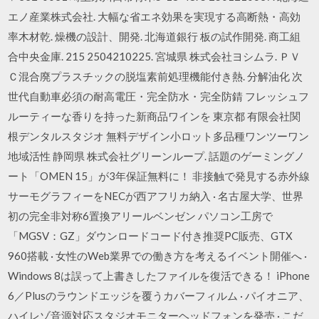
エノ産業株式会社. 大幅な省エネ効果を実現する高断熱・高効
率木材乾. 燥機の設計、開発. 北海道銀行 板の試作開発. 商工組
合中央金庫. 215 2504210225. 宮城県 株式会社ヨシムラ. ＰＶ
Ｃ混合廃プラスチックの脱塩素前処理機能付き熱. 分解油化 次
世代自動車必須の耐高電圧・完全防水・完全防錆 フレッシュフ
ルーティーな香りを持った新商品ワインを 東京都 有限会社関
根デンタルスタジオ 無料デザイン小ロット多品種ワンツーワン
地域活性 静岡県 株式会社グリーンループ. 話題のゲーミングノ
ート「OMEN 15」が3年保証無料に！ 非接触で発見する赤外線
サーモグラフィーをNECが西アフリカ納入 · 名古屋大学、世界
初の完全非対称6置換アリールベンゼン パソコン工房で
「MGSV：GZ」ダウンロードコード付き推奨PC販売、GTX
960搭載 · 女性のWeb業界での働き方を考えるイベント開催へ ·
Windows 8は誤って上書きしたファイルを復活できる！ iPhone
6／Plusのラウンドエッジを覆うカバーフィルム · パイオニア、
ハイレゾ音源対応スタジオモニターヘッドフォンを発売 · こだ